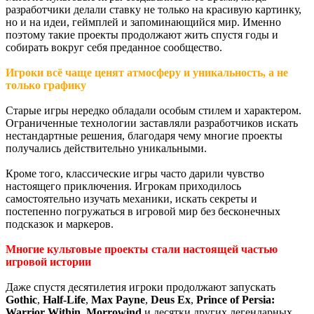
разработчики делали ставку не только на красивую картинку,
но и на идеи, геймплей и запоминающийся мир. Именно
поэтому такие проекты продолжают жить спустя годы и
собирать вокруг себя преданное сообщество.
Игроки всё чаще ценят атмосферу и уникальность, а не
только графику
Старые игры нередко обладали особым стилем и характером.
Ограниченные технологии заставляли разработчиков искать
нестандартные решения, благодаря чему многие проекты
получались действительно уникальными.
Кроме того, классические игры часто дарили чувство
настоящего приключения. Игрокам приходилось
самостоятельно изучать механики, искать секреты и
постепенно погружаться в игровой мир без бесконечных
подсказок и маркеров.
Многие культовые проекты стали настоящей частью
игровой истории
Даже спустя десятилетия игроки продолжают запускать
Gothic
,
Half-Life
,
Max Payne
,
Deus Ex
,
Prince of Persia:
Warrior Within
,
Morrowind
и десятки других легендарных