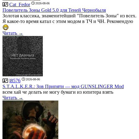
2026-08-06
Cat_Fedor
Повелитель Зоны Gold 5.0 для Теней Чернобыля
Золотая классика, знаменитейший "Повелитель Зоны" из всех.
Я какое-то время катал с этим модом в ТЧ и ЧН. Рекомендую
Читать →
2026-08-06
l8576
S.T.A.L.K.E.R.: Зов Припяти — мод GUNSLINGER Mod
всем хай че делать не могу бумаги из юпитера взять
Читать →