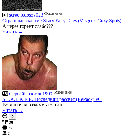
2026-08-06
sergejfedosov023
Страшные сказки / Scary Fairy Tales (Vasgen's Cozy Spots)
А через торент слабо???
Читать →
2026-08-06
СергейПахомов1999
S.T.A.L.K.E.R. Последний рассвет (RePack) PC
Встаньте на раздачу хто нить
Читать →
29
27
2