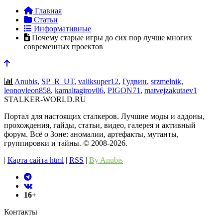
Главная
Статьи
Информативные
Почему старые игры до сих пор лучше многих
современных проектов
Anubis
,
SP_R_UT
,
valiksuper12
,
Гудвин
,
srzmelnik
,
leonovleon858
,
kamaltagirov06
,
PIGON71
,
matvejzakutaev1
STALKER-WORLD.RU
Портал для настоящих сталкеров. Лучшие моды и аддоны,
прохождения, гайды, статьи, видео, галерея и активный
форум. Всё о Зоне: аномалии, артефакты, мутанты,
группировки и тайны. ©️ 2008-2026.
|
Карта сайта html
|
RSS
|
By Anubis
16+
Контакты