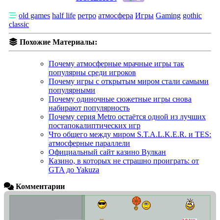
old games
half life
ретро
атмосфера
Игры
Gaming
gothic
classic
Похожие Материалы:
Почему атмосферные мрачные игры так
популярны среди игроков
Почему игры с открытым миром стали самыми
популярными
Почему одиночные сюжетные игры снова
набирают популярность
Почему серия Metro остаётся одной из лучших
постапокалиптических игр
Что общего между миром S.T.A.L.K.E.R. и TES:
атмосферные параллели
Официальный сайт казино Вулкан
Казино, в которых не страшно проиграть: от
GTA до Yakuza
Комментарии