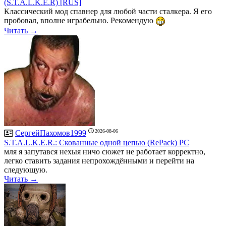
(S.T.A.L.K.E.R) [RUS]
Классический мод спавнер для любой части сталкера. Я его
пробовал, вполне играбельно. Рекомендую
Читать →
2026-08-06
СергейПахомов1999
S.T.A.L.K.E.R.: Скованные одной цепью (RePack) PC
мля я запутався нехыя ничо сюжет не работает корректно,
легко ставить задания непрохождёнными и перейти на
следующую.
Читать →