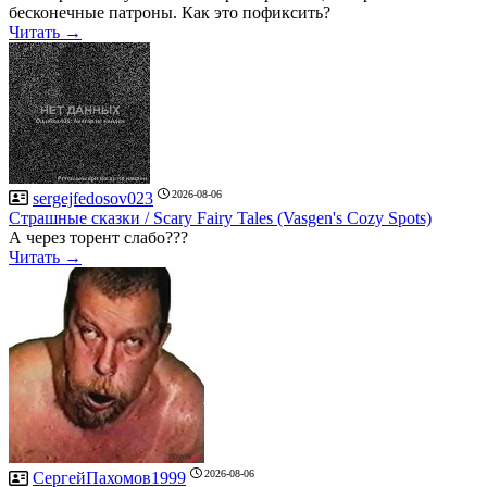
бесконечные патроны. Как это пофиксить?
Читать →
2026-08-06
sergejfedosov023
Страшные сказки / Scary Fairy Tales (Vasgen's Cozy Spots)
А через торент слабо???
Читать →
2026-08-06
СергейПахомов1999