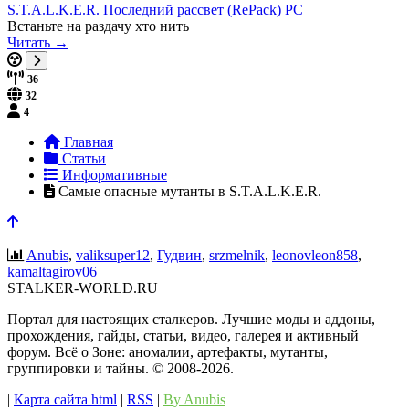
S.T.A.L.K.E.R. Последний рассвет (RePack) PC
Встаньте на раздачу хто нить
Читать →
36
32
4
Главная
Статьи
Информативные
Самые опасные мутанты в S.T.A.L.K.E.R.
Anubis
,
valiksuper12
,
Гудвин
,
srzmelnik
,
leonovleon858
,
kamaltagirov06
STALKER-WORLD.RU
Портал для настоящих сталкеров. Лучшие моды и аддоны,
прохождения, гайды, статьи, видео, галерея и активный
форум. Всё о Зоне: аномалии, артефакты, мутанты,
группировки и тайны. ©️ 2008-2026.
|
Карта сайта html
|
RSS
|
By Anubis