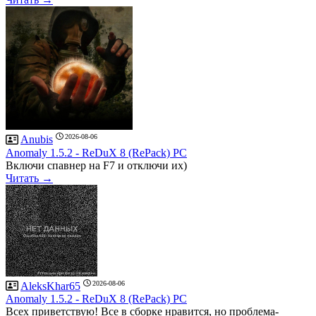
2026-08-06
Anubis
Anomaly 1.5.2 - ReDuX 8 (RePack) PC
Включи спавнер на F7 и отключи их)
Читать →
2026-08-06
AleksKhar65
Anomaly 1.5.2 - ReDuX 8 (RePack) PC
Всех приветствую! Все в сборке нравится, но проблема-