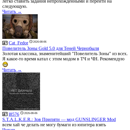
легко ставить задания непрохождёнными и перейти на
следующую.
Читать →
2026-08-06
Cat_Fedor
Повелитель Зоны Gold 5.0 для Теней Чернобыля
Золотая классика, знаменитейший "Повелитель Зоны" из всех.
Я какое-то время катал с этим модом в ТЧ и ЧН. Рекомендую
Читать →
2026-08-06
l8576
S.T.A.L.K.E.R.: Зов Припяти — мод GUNSLINGER Mod
всем хай че делать не могу бумаги из юпитера взять
Читать →