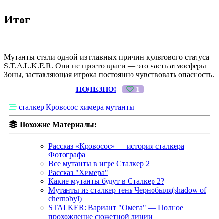
Итог
Мутанты стали одной из главных причин культового статуса
S.T.A.L.K.E.R. Они не просто враги — это часть атмосферы
Зоны, заставляющая игрока постоянно чувствовать опасность.
ПОЛЕЗНО!
1
сталкер
Кровосос
химера
мутанты
Похожие Материалы:
Рассказ «Кровосос» — история сталкера
Фотографа
Все мутанты в игре Сталкер 2
Рассказ "Химера"
Какие мутанты будут в Сталкер 2?
Мутанты из сталкер тень Чернобыля(shadow of
chernobyl)
STALKER: Вариант "Омега" — Полное
прохождение сюжетной линии