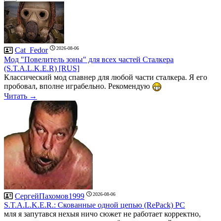
2026-08-06
Cat_Fedor
Мод "Повелитель зоны" для всех частей Сталкера
(S.T.A.L.K.E.R) [RUS]
Классический мод спавнер для любой части сталкера. Я его
пробовал, вполне играбельно. Рекомендую
Читать →
2026-08-06
СергейПахомов1999
S.T.A.L.K.E.R.: Скованные одной цепью (RePack) PC
мля я запутався нехыя ничо сюжет не работает корректно,