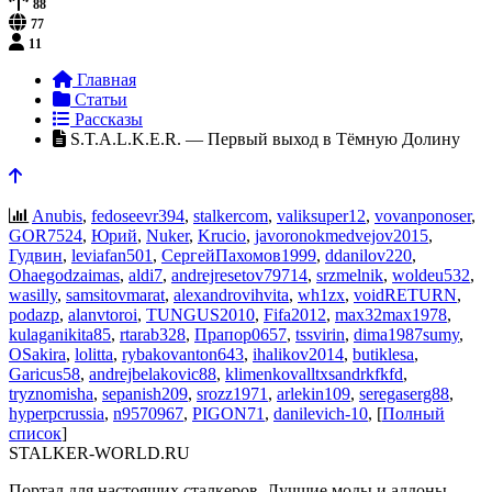
88
77
11
Главная
Статьи
Рассказы
S.T.A.L.K.E.R. — Первый выход в Тёмную Долину
Anubis
,
fedoseevr394
,
stalkercom
,
valiksuper12
,
vovanponoser
,
GOR7524
,
Юрий
,
Nuker
,
Krucio
,
javoronokmedvejov2015
,
Гудвин
,
leviafan501
,
СергейПахомов1999
,
ddanilov220
,
Ohaegodzaimas
,
aldi7
,
andrejresetov79714
,
srzmelnik
,
woldeu532
,
wasilly
,
samsitovmarat
,
alexandrovihvita
,
wh1zx
,
voidRETURN
,
podazp
,
alanvtoroi
,
TUNGUS2010
,
Fifa2012
,
max32max1978
,
kulaganikita85
,
rtarab328
,
Прапор0657
,
tssvirin
,
dima1987sumy
,
OSakira
,
lolitta
,
rybakovanton643
,
ihalikov2014
,
butiklesa
,
Garicus58
,
andrejbelakovic88
,
klimenkovalltxsandrkfkfd
,
tryznomisha
,
sepanish209
,
srozz1971
,
arlekin109
,
seregaserg88
,
hyperpcrussia
,
n9570967
,
PIGON71
,
danilevich-10
, [
Полный
список
]
STALKER-WORLD.RU
Портал для настоящих сталкеров. Лучшие моды и аддоны,