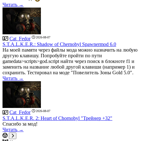
Читать →
2026-08-07
Cat_Fedor
S.T.A.L.K.E.R.: Shadow of Chernobyl Spawnermod 6.0
На моей памяти через файлы мода можно назначить на любую
другую клавишу. Попробуйте пройти по пути
gamedata>scripts>god.script найти через поиск в блокноте f1 и
заменить на название любой другой клавиши (например 1) и
сохранить. Тестировал на моде "Повелитель Зоны Gold 5.0".
Читать →
2026-08-07
Cat_Fedor
S.T.A.L.K.E.R. 2: Heart of Chornobyl "Трейнер +32"
Спасибо за мод!
Читать →