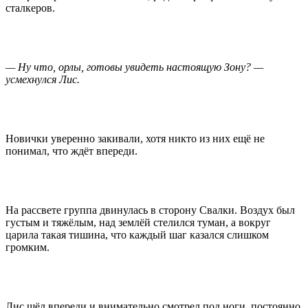
сталкеров.
— Ну что, орлы, готовы увидеть настоящую Зону? —
усмехнулся Лис.
Новички уверенно закивали, хотя никто из них ещё не
понимал, что ждёт впереди.
На рассвете группа двинулась в сторону Свалки. Воздух был
густым и тяжёлым, над землёй стелился туман, а вокруг
царила такая тишина, что каждый шаг казался слишком
громким.
Лис шёл впереди и внимательно смотрел под ноги, постоянно