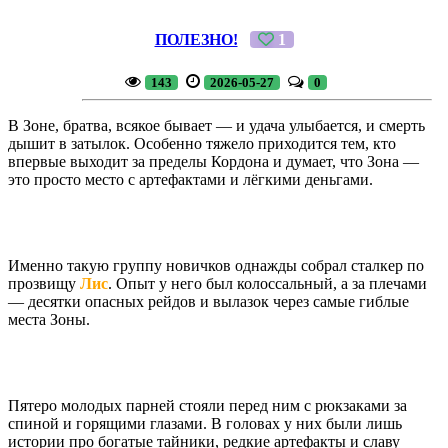
ПОЛЕЗНО!
1
143
2026-05-27
0
В Зоне, братва, всякое бывает — и удача улыбается, и смерть
дышит в затылок. Особенно тяжело приходится тем, кто
впервые выходит за пределы Кордона и думает, что Зона —
это просто место с артефактами и лёгкими деньгами.
Именно такую группу новичков однажды собрал сталкер по
прозвищу
Лис
. Опыт у него был колоссальный, а за плечами
— десятки опасных рейдов и вылазок через самые гиблые
места Зоны.
Пятеро молодых парней стояли перед ним с рюкзаками за
спиной и горящими глазами. В головах у них были лишь
истории про богатые тайники, редкие артефакты и славу