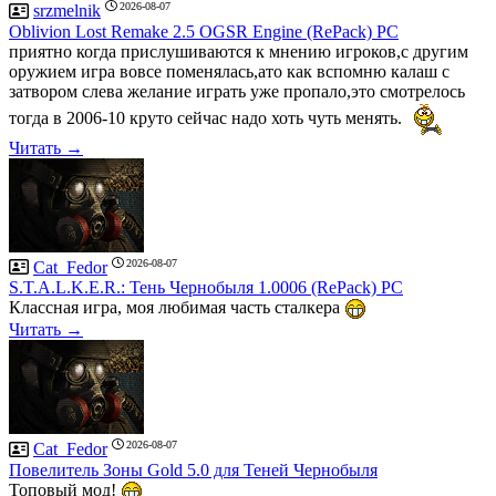
2026-08-07
srzmelnik
Oblivion Lost Remake 2.5 OGSR Engine (RePack) PC
приятно когда прислушиваются к мнению игроков,с другим
оружием игра вовсе поменялась,ато как вспомню калаш с
затвором слева желание играть уже пропало,это смотрелось
тогда в 2006-10 круто сейчас надо хоть чуть менять.
Читать →
2026-08-07
Cat_Fedor
S.T.A.L.K.E.R.: Тень Чернобыля 1.0006 (RePack) PC
Классная игра, моя любимая часть сталкера
Читать →
2026-08-07
Cat_Fedor
Повелитель Зоны Gold 5.0 для Теней Чернобыля
Топовый мод!