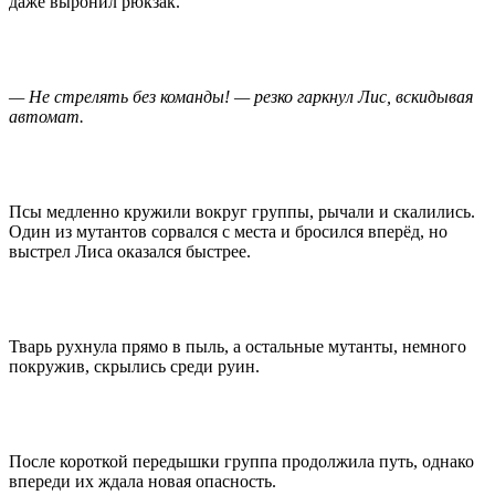
даже выронил рюкзак.
— Не стрелять без команды! — резко гаркнул Лис, вскидывая
автомат.
Псы медленно кружили вокруг группы, рычали и скалились.
Один из мутантов сорвался с места и бросился вперёд, но
выстрел Лиса оказался быстрее.
Тварь рухнула прямо в пыль, а остальные мутанты, немного
покружив, скрылись среди руин.
После короткой передышки группа продолжила путь, однако
впереди их ждала новая опасность.