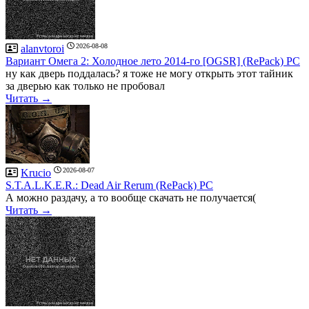
2026-08-08
alanvtoroi
Вариант Омега 2: Холодное лето 2014-го [OGSR] (RePack) PC
ну как дверь поддалась? я тоже не могу открыть этот тайник
за дверью как только не пробовал
Читать →
2026-08-07
Krucio
S.T.A.L.K.E.R.: Dead Air Rerum (RePack) PC
А можно раздачу, а то вообще скачать не получается(
Читать →