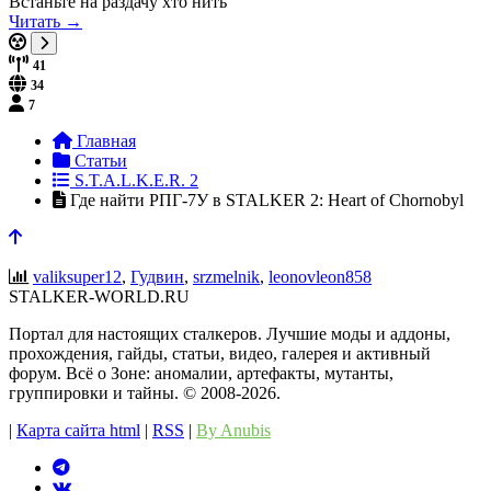
Встаньте на раздачу хто нить
Читать →
41
34
7
Главная
Статьи
S.T.A.L.K.E.R. 2
Где найти РПГ-7У в STALKER 2: Heart of Chornobyl
valiksuper12
,
Гудвин
,
srzmelnik
,
leonovleon858
STALKER-WORLD.RU
Портал для настоящих сталкеров. Лучшие моды и аддоны,
прохождения, гайды, статьи, видео, галерея и активный
форум. Всё о Зоне: аномалии, артефакты, мутанты,
группировки и тайны. ©️ 2008-2026.
|
Карта сайта html
|
RSS
|
By Anubis