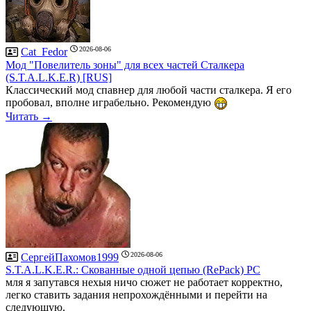
2026-08-06
Cat_Fedor
Мод "Повелитель зоны" для всех частей Сталкера
(S.T.A.L.K.E.R) [RUS]
Классический мод спавнер для любой части сталкера. Я его
пробовал, вполне играбельно. Рекомендую
Читать →
2026-08-06
СергейПахомов1999
S.T.A.L.K.E.R.: Скованные одной цепью (RePack) PC
мля я запутався нехыя ничо сюжет не работает корректно,
легко ставить задания непрохождёнными и перейти на
следующую.