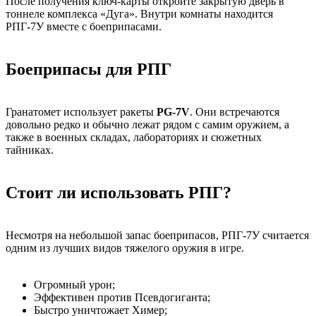
После получения ключ-карты откройте закрытую дверь в
тоннеле комплекса «Дуга». Внутри комнаты находится
РПГ-7У вместе с боеприпасами.
Боеприпасы для РПГ
Гранатомет использует ракеты
PG-7V
. Они встречаются
довольно редко и обычно лежат рядом с самим оружием, а
также в военных складах, лабораториях и сюжетных
тайниках.
Стоит ли использовать РПГ?
Несмотря на небольшой запас боеприпасов, РПГ-7У считается
одним из лучших видов тяжелого оружия в игре.
Огромный урон;
Эффективен против Псевдогиганта;
Быстро уничтожает Химер;