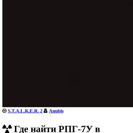
S.T.A.L.K.E.R. 2
Anubis
Где найти РПГ-7У в