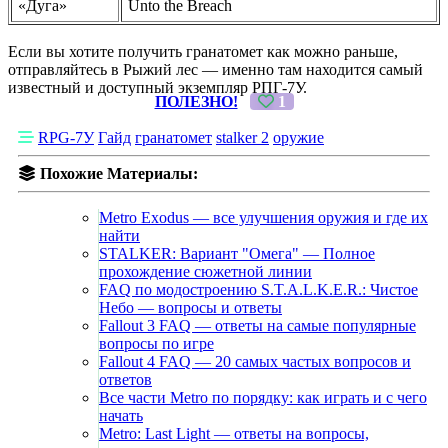
«Дуга»
Unto the Breach
Если вы хотите получить гранатомет как можно раньше,
отправляйтесь в Рыжий лес — именно там находится самый
известный и доступный экземпляр РПГ-7У.
ПОЛЕЗНО!
1
RPG-7У
Гайд
гранатомет
stalker 2
оружие
Похожие Материалы:
Metro Exodus — все улучшения оружия и где их
найти
STALKER: Вариант "Омега" — Полное
прохождение сюжетной линии
FAQ по модостроению S.T.A.L.K.E.R.: Чистое
Небо — вопросы и ответы
Fallout 3 FAQ — ответы на самые популярные
вопросы по игре
Fallout 4 FAQ — 20 самых частых вопросов и
ответов
Все части Metro по порядку: как играть и с чего
начать
Metro: Last Light — ответы на вопросы,