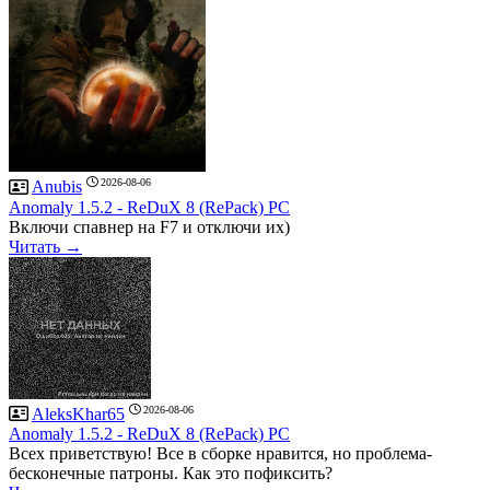
2026-08-06
Anubis
Anomaly 1.5.2 - ReDuX 8 (RePack) PC
Включи спавнер на F7 и отключи их)
Читать →
2026-08-06
AleksKhar65
Anomaly 1.5.2 - ReDuX 8 (RePack) PC
Всех приветствую! Все в сборке нравится, но проблема-
бесконечные патроны. Как это пофиксить?