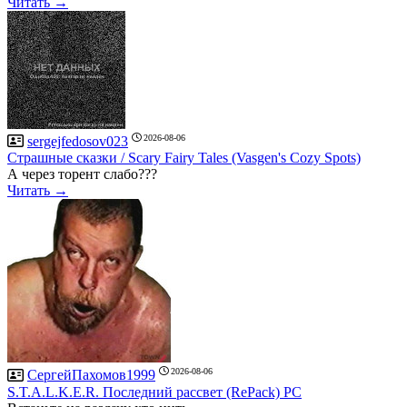
Читать →
2026-08-06
sergejfedosov023
Страшные сказки / Scary Fairy Tales (Vasgen's Cozy Spots)
А через торент слабо???
Читать →
2026-08-06
СергейПахомов1999
S.T.A.L.K.E.R. Последний рассвет (RePack) PC