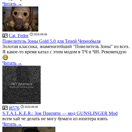
Читать →
2026-08-06
Cat_Fedor
Повелитель Зоны Gold 5.0 для Теней Чернобыля
Золотая классика, знаменитейший "Повелитель Зоны" из всех.
Я какое-то время катал с этим модом в ТЧ и ЧН. Рекомендую
Читать →
2026-08-06
l8576
S.T.A.L.K.E.R.: Зов Припяти — мод GUNSLINGER Mod
всем хай че делать не могу бумаги из юпитера взять
Читать →