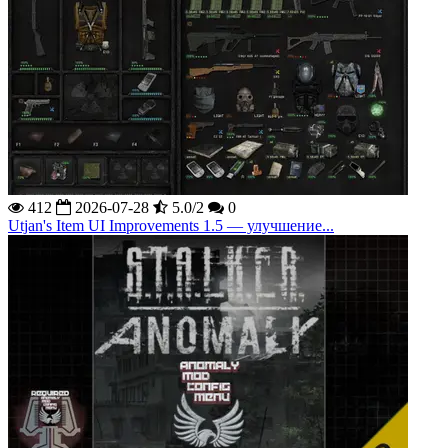
412
2026-07-28
5.0/2
0
Utjan's Item UI Improvements 1.5 — улучшение...