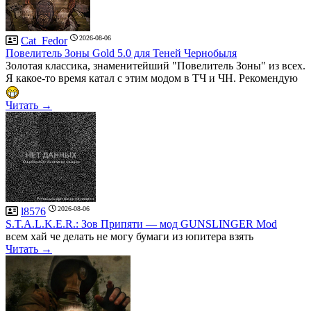
2026-08-06
Cat_Fedor
Повелитель Зоны Gold 5.0 для Теней Чернобыля
Золотая классика, знаменитейший "Повелитель Зоны" из всех.
Я какое-то время катал с этим модом в ТЧ и ЧН. Рекомендую
Читать →
2026-08-06
l8576
S.T.A.L.K.E.R.: Зов Припяти — мод GUNSLINGER Mod
всем хай че делать не могу бумаги из юпитера взять
Читать →