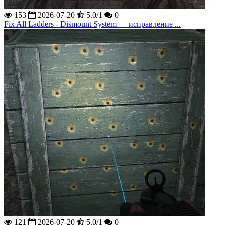
153
2026-07-20
5.0/1
0
Fix All Ladders - Dismount System — исправление ...
121
2026-07-20
5.0/1
0