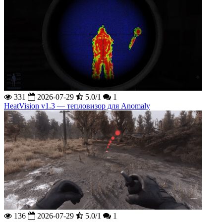
331
2026-07-29
5.0/1
1
HeatVision v1.3 — тепловизор для Anomaly
136
2026-07-29
5.0/1
1