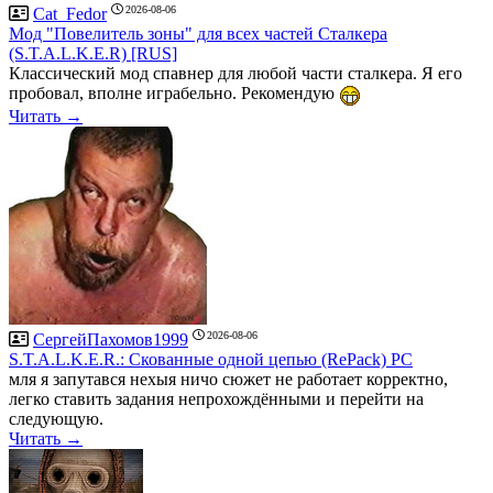
2026-08-06
Cat_Fedor
Мод "Повелитель зоны" для всех частей Сталкера
(S.T.A.L.K.E.R) [RUS]
Классический мод спавнер для любой части сталкера. Я его
пробовал, вполне играбельно. Рекомендую
Читать →
2026-08-06
СергейПахомов1999
S.T.A.L.K.E.R.: Скованные одной цепью (RePack) PC
мля я запутався нехыя ничо сюжет не работает корректно,
легко ставить задания непрохождёнными и перейти на
следующую.
Читать →