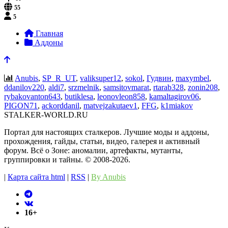
55
5
Главная
Аддоны
Anubis
,
SP_R_UT
,
valiksuper12
,
sokol
,
Гудвин
,
maxymbel
,
ddanilov220
,
aldi7
,
srzmelnik
,
samsitovmarat
,
rtarab328
,
zonin208
,
rybakovanton643
,
butiklesa
,
leonovleon858
,
kamaltagirov06
,
PIGON71
,
ackorddanil
,
matvejzakutaev1
,
FFG
,
k1miakov
STALKER-WORLD.RU
Портал для настоящих сталкеров. Лучшие моды и аддоны,
прохождения, гайды, статьи, видео, галерея и активный
форум. Всё о Зоне: аномалии, артефакты, мутанты,
группировки и тайны. ©️ 2008-2026.
|
Карта сайта html
|
RSS
|
By Anubis
16+