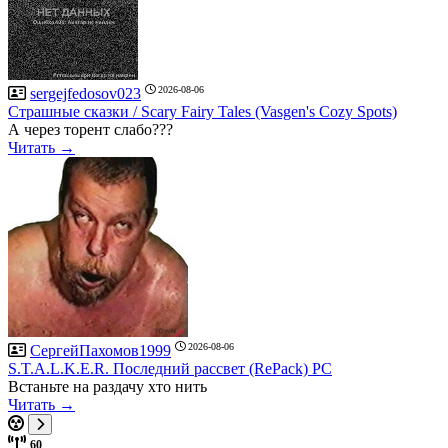
2026-08-06
sergejfedosov023
Страшные сказки / Scary Fairy Tales (Vasgen's Cozy Spots)
А через торент слабо???
Читать →
2026-08-06
СергейПахомов1999
S.T.A.L.K.E.R. Последний рассвет (RePack) PC
Встаньте на раздачу хто нить
Читать →
60