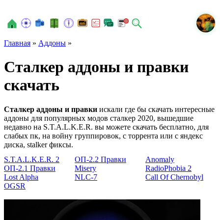
N
Главная
»
Аддоны
»
Сталкер аддоны и правки
скачать
Сталкер аддоны и правки
искали где бы скачать интересные
аддоны для популярных модов сталкер 2020, вышедшие
недавно на S.T.A.L.K.E.R. вы можете скачать бесплатно, для
слабых пк, на войну группировок, с торрента или с яндекс
диска, stalker фиксы.
S.T.A.L.K.E.R. 2
ОП-2.2 Правки
Anomaly
ОП-2.1 Правки
Misery
RadioPhobia 2
Lost Alpha
NLC-7
Call Of Chernobyl
OGSR