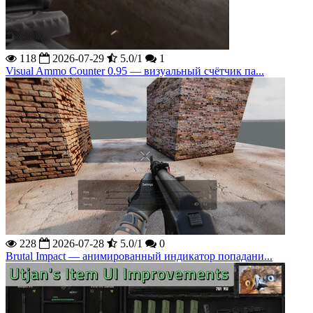
118
2026-07-29
5.0/1
1
Visual Ammo Counter 0.95 — визуальный счётчик па...
228
2026-07-28
5.0/1
0
Brutal Impact — анимированный индикатор попадани...