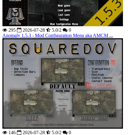
295
2026-07-28
5.0/2
0
Anomaly 1.5.3 - Mod Configuration Menu aka AMCM ...
146
2026-07-28
5.0/2
0