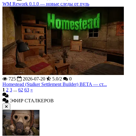
WM Rework 0.1.0 — новые следы от пуль
725
2026-07-20
5.0/2
0
Homestead (Stalker Settlement Builder) BETA — ст...
1
2
3
...
62
63
»
ЭФИР СТАЛКЕРОВ