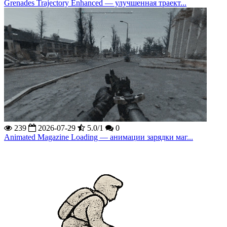
Grenades Trajectory Enhanced — улучшенная траект...
239
2026-07-29
5.0/1
0
Animated Magazine Loading — анимации зарядки маг...