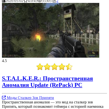
2020-05-02
4.0/45
35305
2
4.5
S.T.A.L.K.E.R.: Пространственная
Аномалия Update (RePack) PC
Моды Сталкер Зов Припяти
Пространственная аномалия — это мод на сталкер зов
Припять, который познакомит геймера с историей наемника