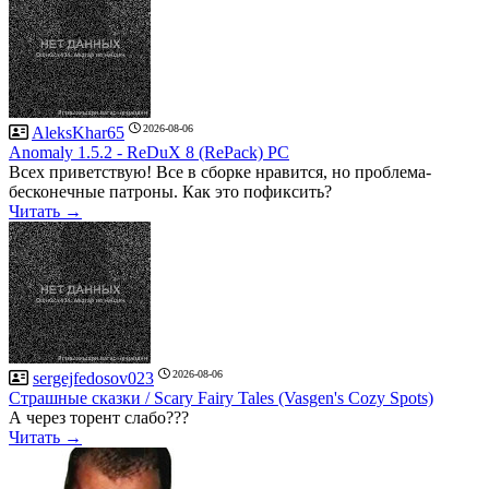
2026-08-06
AleksKhar65
Anomaly 1.5.2 - ReDuX 8 (RePack) PC
Всех приветствую! Все в сборке нравится, но проблема-
бесконечные патроны. Как это пофиксить?
Читать →
2026-08-06
sergejfedosov023
Страшные сказки / Scary Fairy Tales (Vasgen's Cozy Spots)
А через торент слабо???
Читать →