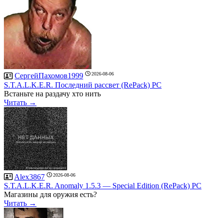
2026-08-06
СергейПахомов1999
S.T.A.L.K.E.R. Последний рассвет (RePack) PC
Встаньте на раздачу хто нить
Читать →
2026-08-06
Alex3867
S.T.A.L.K.E.R. Anomaly 1.5.3 — Special Edition (RePack) PC
Магазины для оружия есть?
Читать →