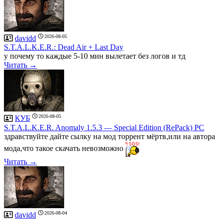
2026-08-05
davidd
S.T.A.L.K.E.R.: Dead Air + Last Day
у почему то каждые 5-10 мин вылетает без логов и тд
Читать →
2026-08-05
КУБ
S.T.A.L.K.E.R. Anomaly 1.5.3 — Special Edition (RePack) PC
здравствуйте дайте сылку на мод торрент мёртв,или на автора
мода,что такое скачать невозможно
Читать →
2026-08-04
davidd