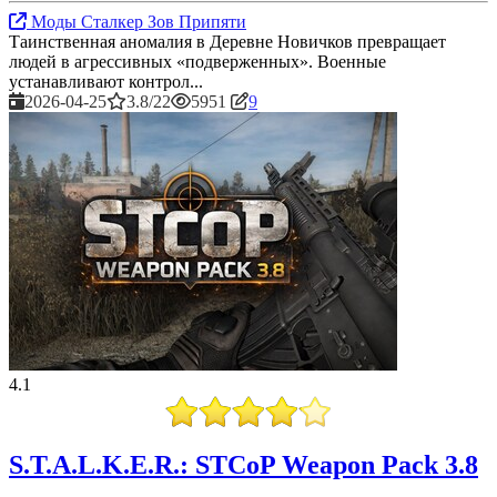
Моды Сталкер Зов Припяти
Таинственная аномалия в Деревне Новичков превращает
людей в агрессивных «подверженных». Военные
устанавливают контрол...
2026-04-25
3.8/22
5951
9
4.1
S.T.A.L.K.E.R.: STCoP Weapon Pack 3.8