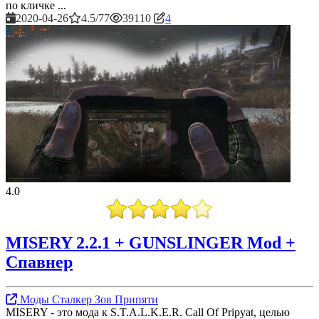
по кличке ...
2020-04-26
4.5/77
39110
4
4.0
MISERY 2.2.1 + GUNSLINGER Mod +
Спавнер
Моды Сталкер Зов Припяти
MISERY - это мода к S.T.A.L.K.E.R. Call Of Pripyat, целью