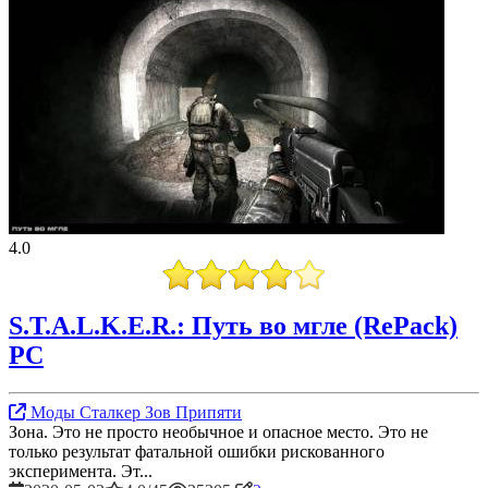
4.0
S.T.A.L.K.E.R.: Путь во мгле (RePack)
PC
Моды Сталкер Зов Припяти
Зона. Это не просто необычное и опасное место. Это не
только результат фатальной ошибки рискованного
эксперимента. Эт...