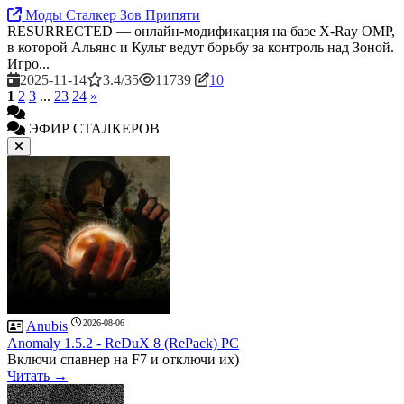
Моды Сталкер Зов Припяти
RESURRECTED — онлайн-модификация на базе X-Ray OMP,
в которой Альянс и Культ ведут борьбу за контроль над Зоной.
Игро...
2025-11-14
3.4/35
11739
10
1
2
3
...
23
24
»
ЭФИР СТАЛКЕРОВ
2026-08-06
Anubis
Anomaly 1.5.2 - ReDuX 8 (RePack) PC
Включи спавнер на F7 и отключи их)
Читать →