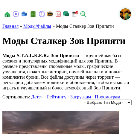
N
Главная
»
Моды/Файлы
» Моды Сталкер Зов Припяти
Моды Сталкер Зов Припяти
Моды S.T.A.L.K.E.R.: Зов Припяти
— крупнейшая база
свежих и популярных модификаций для зов Припять. В
разделе представлены глобальные моды, графические
улучшения, сюжетные истории, оружейные паки и новые
комплекты брони. Все файлы доступны через торрент —
регулярно добавляем новинки и обновления, чтобы вы могли
играть в улучшенный и более атмосферный Зов Припяти.
Сортировать:
Дате
·
Рейтингу
·
Загрузкам
·
Просмотрам