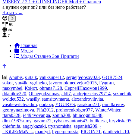
MISERY 2.2.1 + GUNSLINGER Mod + Спавнер
а нужен ориг зп? или без него работает?
Читать →
93
86
7
Главная
Моды
Моды Сталкер Зов Припяти
Anubis
,
s-stalk
,
valiksuper12
,
sergejfedosov023
,
GOR7524
,
sokol
,
yur4ik
,
vgrineko
,
javoronokmedvejov2015
,
Гудвин
,
maxymbel
,
Койот
,
ohrana7128
,
СергейПахомов1999
,
ddanilov220
,
Ohaegodzaimas
,
aldi7
,
andrejresetov79714
,
srzmelnik
,
woldeu532
,
wasilly
,
samsitovmarat
,
alexandrovihvita
,
vasiliewitchvadim
,
podazp
,
YGURES
,
sasakoo271
,
ramilkrivov
,
georgynazimova
,
Fifa2012
,
prohorenkoigor077
,
WinterWinter
,
rtarab328
,
i4494vovanga
,
zonin208
,
hhincognito348
,
dima1987sumy
,
gavura72
,
rybakovanton643
,
butiklesa
,
hryvitska95
,
chiefmifa
,
angrykazaki
,
tryznomisha
,
sepanish209
,
-
=KiLlErMaN=-
,
maufyd
,
hyperpcrussia
,
PIGON71
,
danilevich-10
,