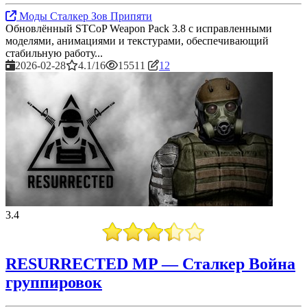
Моды Сталкер Зов Припяти
Обновлённый STCoP Weapon Pack 3.8 с исправленными
моделями, анимациями и текстурами, обеспечивающий
стабильную работу...
2026-02-28
4.1/16
15511
12
3.4
RESURRECTED MP — Сталкер Война
группировок