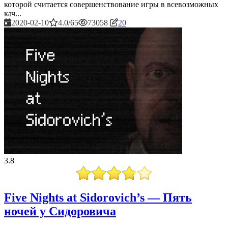
которой считается совершенствование игры в всевозможных
кач...
2020-02-10
4.0/65
73058
20
3.8
Five Nights at Sidorovich’s — Пять
ночей у Сидоровича