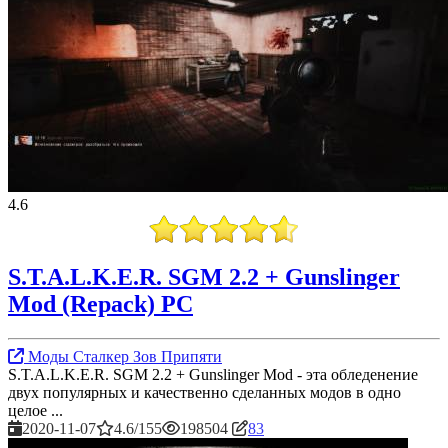
4.6
S.T.A.L.K.E.R. SGM 2.2 + Gunslinger
Mod (Repack) PC
Моды Сталкер Зов Припяти
S.T.A.L.K.E.R. SGM 2.2 + Gunslinger Mod - эта обледенение
двух популярных и качественно сделанных модов в одно
целое ...
2020-11-07
4.6/155
198504
83