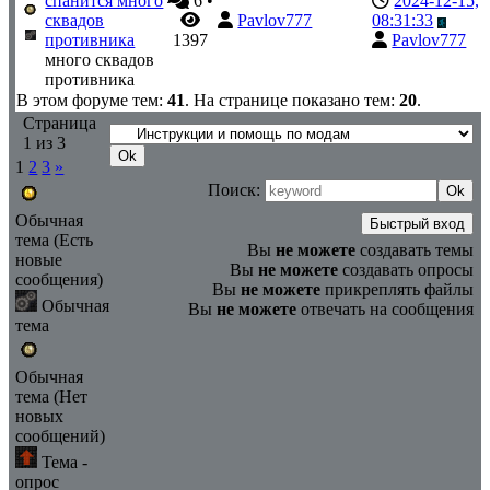
спанится много
6
•
2024-12-15,
сквадов
Pavlov777
08:31:33
противника
1397
Pavlov777
много сквадов
противника
В этом форуме тем:
41
. На странице показано тем:
20
.
Страница
1
из
3
1
2
3
»
Поиск:
Обычная
тема (Есть
Вы
не можете
создавать темы
новые
Вы
не можете
создавать опросы
сообщения)
Вы
не можете
прикреплять файлы
Обычная
Вы
не можете
отвечать на сообщения
тема
Обычная
тема (Нет
новых
сообщений)
Тема -
опрос