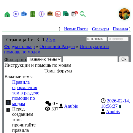
N
[ ·
Новые Посты
·
Сталкеры
·
Правила
]
Страница
1
из
3
1
2
3
»
Форум сталкер
»
Основной Раздел
»
Инструкции и
помощь по модам
Фильтр по:
Инструкции и помощь по модам
Темы форума
Важные темы
Правила
оформления
тем в разделе
помощи по
2026-02-14,
модам
0
•
Anubis
18:56:27
Перед
337
Anubis
созданием
темы —
прочитайте
правила