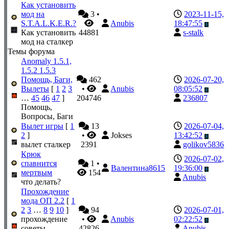
Как установить
мод на
3
•
2023-11-15,
S.T.A.L.K.E.R.?
Anubis
18:47:55
Как установить
44881
s-stalk
мод на сталкер
Темы форума
Anomaly 1.5.1,
1.5.2 1.5.3
Помощь, Баги,
462
2026-07-20,
Вылеты
[
1
2
3
•
Anubis
08:05:52
…
45
46
47
]
204746
236807
Помощь,
Вопросы, Баги
Вылет игры
[
1
13
2026-07-04,
2
]
•
Jokses
13:42:52
вылет сталкер
2391
golikov5836
Крюк
2026-07-02,
спавнится
1
•
Валентина8615
19:36:00
мертвым
154
Anubis
что делать?
Прохождение
мода ОП 2.2
[
1
2
3
…
8
9
10
]
94
2026-07-01,
прохождение
•
Anubis
02:22:52
советы
42826
Anubis