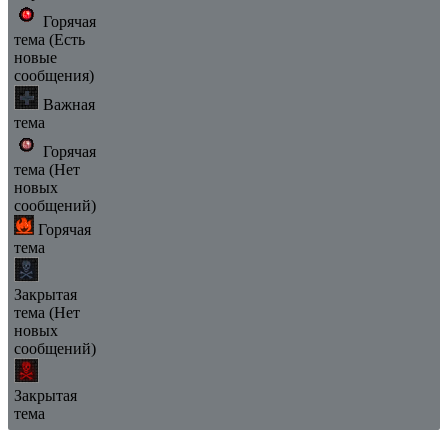
Горячая
тема (Есть
новые
сообщения)
Важная
тема
Горячая
тема (Нет
новых
сообщений)
Горячая
тема
Закрытая
тема (Нет
новых
сообщений)
Закрытая
тема