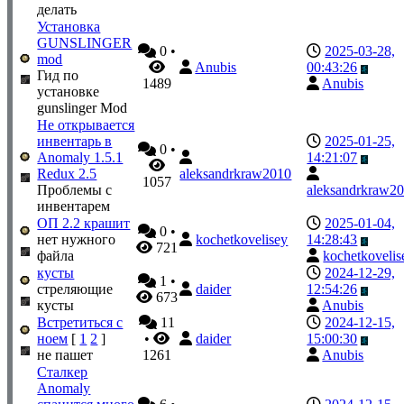
делать
Установка
GUNSLINGER
0
•
2025-03-28,
mod
Anubis
00:43:26
Гид по
1489
Anubis
установке
gunslinger Mod
Не открывается
инвентарь в
2025-01-25,
0
•
Anomaly 1.5.1
14:21:07
Redux 2.5
aleksandrkraw2010
1057
Проблемы с
aleksandrkraw2
инвентарем
ОП 2.2 крашит
2025-01-04,
0
•
нет нужного
kochetkovelisey
14:28:43
721
файла
kochetkovelis
кусты
2024-12-29,
1
•
стреляющие
daider
12:54:26
673
кусты
Anubis
Встретиться с
11
2024-12-15,
ноем
[
1
2
]
•
daider
15:00:30
не пашет
1261
Anubis
Сталкер
Anomaly