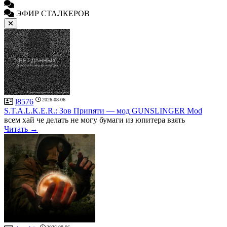
ЭФИР СТАЛКЕРОВ
2026-08-06
l8576
S.T.A.L.K.E.R.: Зов Припяти — мод GUNSLINGER Mod
всем хай че делать не могу бумаги из юпитера взять
Читать →