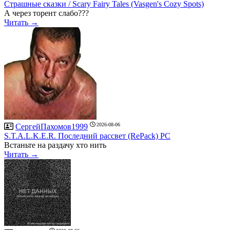
Страшные сказки / Scary Fairy Tales (Vasgen's Cozy Spots)
А через торент слабо???
Читать →
2026-08-06
СергейПахомов1999
S.T.A.L.K.E.R. Последний рассвет (RePack) PC
Встаньте на раздачу хто нить
Читать →