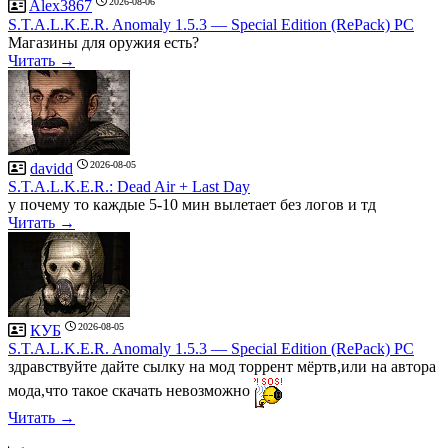
2026-08-06
Alex3867
S.T.A.L.K.E.R. Anomaly 1.5.3 — Special Edition (RePack) PC
Магазины для оружия есть?
Читать →
2026-08-05
davidd
S.T.A.L.K.E.R.: Dead Air + Last Day
у почему то каждые 5-10 мин вылетает без логов и тд
Читать →
2026-08-05
КУБ
S.T.A.L.K.E.R. Anomaly 1.5.3 — Special Edition (RePack) PC
здравствуйте дайте сылку на мод торрент мёртв,или на автора
мода,что такое скачать невозможно
Читать →