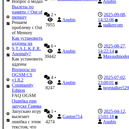
Вопрос о модах
Anubis
Вылеты по
памяти // Out of
2
•
2025-09-08,
memory
Anubis
14:32:06
Решаем
7055
stalkercom
проблему с Out
of Memory
Как установить
аддоны на
6
•
2025-08-27,
S.T.A.L.K.E.R.
Anubis
14:22:14
Anomaly?
39442
Maxsudmode
Как установить
аддоны
Вопросы по
OGSM CS
4
•
2025-07-02,
v1.8.2
Anubis
23:00:01
Community
8247
igorstalker52
Edition
FAQ OGSM
Ошибка при
запуске Гаммы
Запускаю игру
1
•
2025-04-12,
вылезает
Gaston714
15:01:18
ошибка с этим
4274
Anubis
текстом, что