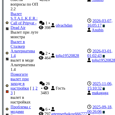
вопросы по ОП
2.2
Вылет
S.T.A.L.K.E.R.:
2026-03-07,
Call of Pripyat -
1
•
olvachdan
16:05:17
Dead Air
398
Anubis
Вылет при луте
монстра
Вылет в
Сталкер
Альтернатива
2026-03-01,
2
•
1.4
tolja19520828
01:02:43
464
вылет в моде
tolja1952082
Альтернатива
1.4
Помогите
вылет при
заходе в
26
2025-11-06,
настройки
[
1
2
•
Гость
15:10:32
3
]
3483
makagaga
вылет в
настройках
Проблема с
2025-09-18,
6
•
модами
00:26:06
797
artemserbakov666777