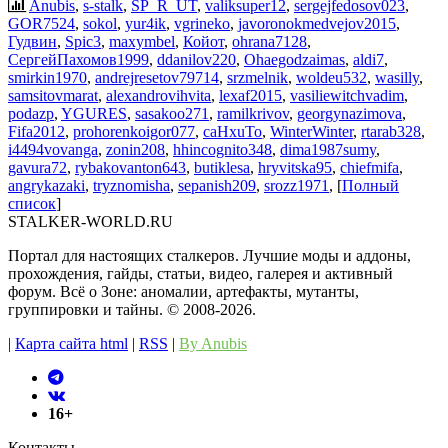
Anubis
,
s-stalk
,
SP_R_UT
,
valiksuper12
,
sergejfedosov023
,
GOR7524
,
sokol
,
yur4ik
,
vgrineko
,
javoronokmedvejov2015
,
Гудвин
,
Spic3
,
maxymbel
,
Койот
,
ohrana7128
,
СергейПахомов1999
,
ddanilov220
,
Ohaegodzaimas
,
aldi7
,
smirkin1970
,
andrejresetov79714
,
srzmelnik
,
woldeu532
,
wasilly
,
samsitovmarat
,
alexandrovihvita
,
lexaf2015
,
vasiliewitchvadim
,
podazp
,
YGURES
,
sasakoo271
,
ramilkrivov
,
georgynazimova
,
Fifa2012
,
prohorenkoigor077
,
caHxuTo
,
WinterWinter
,
rtarab328
,
i4494vovanga
,
zonin208
,
hhincognito348
,
dima1987sumy
,
gavura72
,
rybakovanton643
,
butiklesa
,
hryvitska95
,
chiefmifa
,
angrykazaki
,
tryznomisha
,
sepanish209
,
srozz1971
, [
Полный
список
]
STALKER-WORLD.RU
Портал для настоящих сталкеров. Лучшие моды и аддоны,
прохождения, гайды, статьи, видео, галерея и активный
форум. Всё о Зоне: аномалии, артефакты, мутанты,
группировки и тайны. ©️ 2008-2026.
|
Карта сайта html
|
RSS
|
By Anubis
16+
Контакты