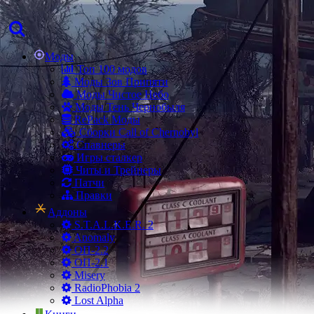
Моды
Топ 100 модов
Моды Зов Припяти
Моды Чистое Небо
Моды Тень Чернобыля
RePack Моды
Сборки Call of Chernobyl
Спавнеры
Игры сталкер
Читы и Трейнеры
Патчи
Правки
Аддоны
S.T.A.L.K.E.R. 2
Anomaly
ОП-2.2
ОП-2.1
Misery
RadioPhobia 2
Lost Alpha