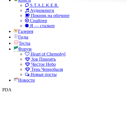
Книги
S.T.A.L.K.E.R.
Аудиокниги
Пикник на обочине
Снайпер
Я — сталкер
Галерея
Гиды
Тесты
Форум
Heart of Chernobyl
Зов Припять
Чистое Небо
Тень Чернобыля
Новые посты
Новости
PDA