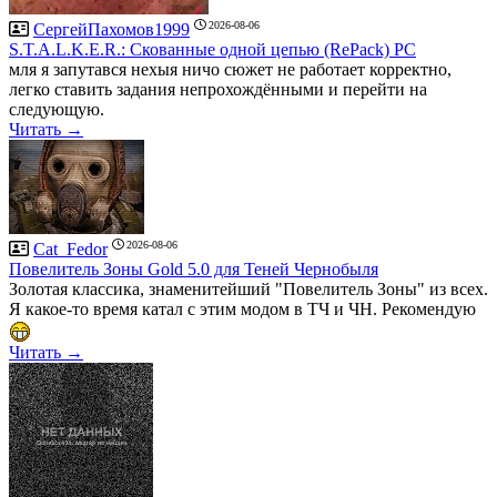
2026-08-06
СергейПахомов1999
S.T.A.L.K.E.R.: Скованные одной цепью (RePack) PC
мля я запутався нехыя ничо сюжет не работает корректно,
легко ставить задания непрохождёнными и перейти на
следующую.
Читать →
2026-08-06
Cat_Fedor
Повелитель Зоны Gold 5.0 для Теней Чернобыля
Золотая классика, знаменитейший "Повелитель Зоны" из всех.
Я какое-то время катал с этим модом в ТЧ и ЧН. Рекомендую
Читать →