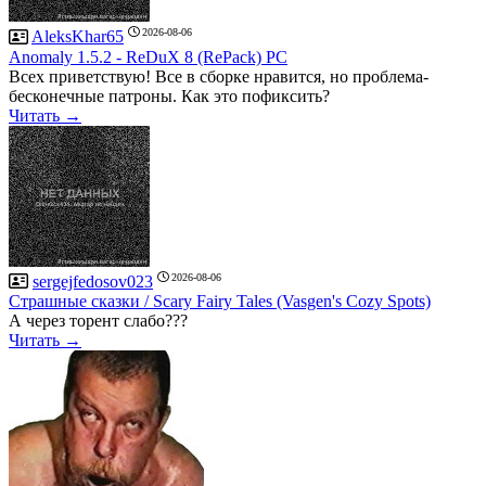
2026-08-06
AleksKhar65
Anomaly 1.5.2 - ReDuX 8 (RePack) PC
Всех приветствую! Все в сборке нравится, но проблема-
бесконечные патроны. Как это пофиксить?
Читать →
2026-08-06
sergejfedosov023
Страшные сказки / Scary Fairy Tales (Vasgen's Cozy Spots)
А через торент слабо???
Читать →