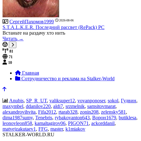
2026-08-06
СергейПахомов1999
S.T.A.L.K.E.R. Последний рассвет (RePack) PC
Встаньте на раздачу хто нить
Читать →
81
71
10
Главная
Сотрудничество и реклама на Stalker-World
Anubis
,
SP_R_UT
,
valiksuper12
,
vovanponoser
,
sokol
,
Гудвин
,
maxymbel
,
ddanilov220
,
aldi7
,
srzmelnik
,
samsitovmarat
,
alexandrovihvita
,
Fifa2012
,
rtarab328
,
zonin208
,
zelensky581
,
dima1987sumy
,
Tenebris
,
rybakovanton643
,
Ворон1679
,
butiklesa
,
leonovleon858
,
kamaltagirov06
,
PIGON71
,
ackorddanil
,
matvejzakutaev1
,
FFG
,
master
,
k1miakov
STALKER-WORLD.RU