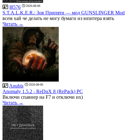
2026-08-06
l8576
S.T.A.L.K.E.R.: Зов Припяти — мод GUNSLINGER Mod
всем хай че делать не могу бумаги из юпитера взять
Читать →
2026-08-06
Anubis
Anomaly 1.5.2 - ReDuX 8 (RePack) PC
Включи спавнер на F7 и отключи их)
Читать →