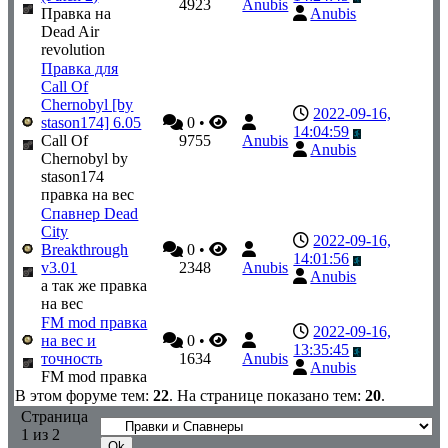
4923
Anubis
Правка на
Anubis
Dead Air
revolution
Правка для
Call Of
Chernobyl [by
2022-09-16,
stason174] 6.05
0
•
14:04:59
Call Of
9755
Anubis
Anubis
Chernobyl by
stason174
правка на вес
Спавнер Dead
City
2022-09-16,
Breakthrough
0
•
14:01:56
v3.01
2348
Anubis
Anubis
а так же правка
на вес
FM mod правка
2022-09-16,
на вес и
0
•
13:35:45
точность
1634
Anubis
Anubis
FM mod правка
В этом форуме тем:
22
. На странице показано тем:
20
.
Страница
1
из
2