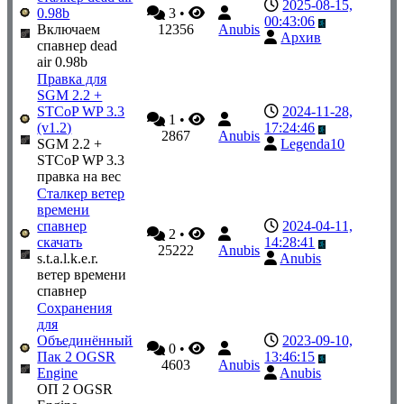
2025-08-15,
0.98b
3
•
00:43:06
Включаем
12356
Anubis
Архив
спавнер dead
air 0.98b
Правка для
SGM 2.2 +
STCoP WP 3.3
2024-11-28,
1
•
(v1.2)
17:24:46
2867
Anubis
SGM 2.2 +
Legenda10
STCoP WP 3.3
правка на вес
Сталкер ветер
времени
спавнер
2024-04-11,
2
•
скачать
14:28:41
25222
Anubis
s.t.a.l.k.e.r.
Anubis
ветер времени
спавнер
Сохранения
для
Объединённый
2023-09-10,
0
•
Пак 2 OGSR
13:46:15
4603
Anubis
Engine
Anubis
ОП 2 OGSR