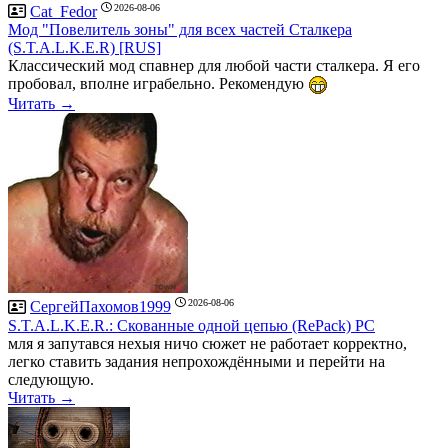
2026-08-06
Cat_Fedor
Мод "Повелитель зоны" для всех частей Сталкера
(S.T.A.L.K.E.R) [RUS]
Классический мод спавнер для любой части сталкера. Я его
пробовал, вполне играбельно. Рекомендую
Читать →
2026-08-06
СергейПахомов1999
S.T.A.L.K.E.R.: Скованные одной цепью (RePack) PC
мля я запутався нехыя ничо сюжет не работает корректно,
легко ставить задания непрохождёнными и перейти на
следующую.
Читать →