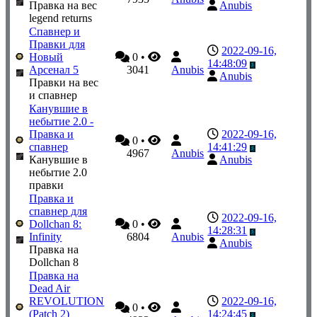
Правка на вес
Anubis
legend returns
Спавнер и
Правки для
2022-09-16,
Новый
0
•
14:48:09
Арсенал 5
3041
Anubis
Anubis
Правки на вес
и спавнер
Канувшие в
небытие 2.0 -
Правка и
2022-09-16,
0
•
спавнер
14:41:29
4967
Anubis
Канувшие в
Anubis
небытие 2.0
правки
Правка и
спавнер для
2022-09-16,
Dollchan 8:
0
•
14:28:31
Infinity
6804
Anubis
Anubis
Правка на
Dollchan 8
Правка на
Dead Air
REVOLUTION
2022-09-16,
0
•
(Patch 2)
14:24:45