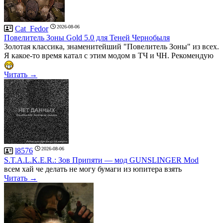
2026-08-06
Cat_Fedor
Повелитель Зоны Gold 5.0 для Теней Чернобыля
Золотая классика, знаменитейший "Повелитель Зоны" из всех.
Я какое-то время катал с этим модом в ТЧ и ЧН. Рекомендую
Читать →
2026-08-06
l8576
S.T.A.L.K.E.R.: Зов Припяти — мод GUNSLINGER Mod
всем хай че делать не могу бумаги из юпитера взять
Читать →