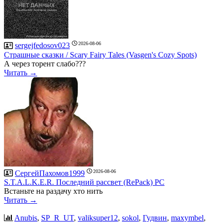
2026-08-06
sergejfedosov023
Страшные сказки / Scary Fairy Tales (Vasgen's Cozy Spots)
А через торент слабо???
Читать →
2026-08-06
СергейПахомов1999
S.T.A.L.K.E.R. Последний рассвет (RePack) PC
Встаньте на раздачу хто нить
Читать →
Anubis
,
SP_R_UT
,
valiksuper12
,
sokol
,
Гудвин
,
maxymbel
,