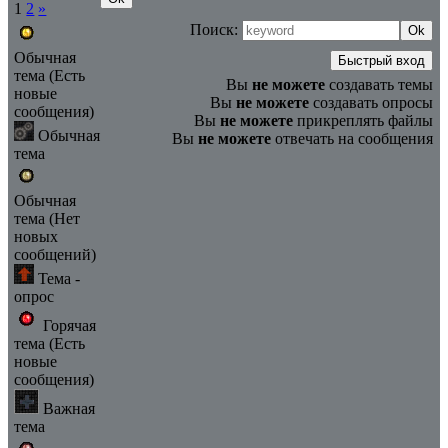
1
2
»
Поиск:
Обычная
тема (Есть
Вы
не можете
создавать темы
новые
Вы
не можете
создавать опросы
сообщения)
Вы
не можете
прикреплять файлы
Обычная
Вы
не можете
отвечать на сообщения
тема
Обычная
тема (Нет
новых
сообщений)
Тема -
опрос
Горячая
тема (Есть
новые
сообщения)
Важная
тема