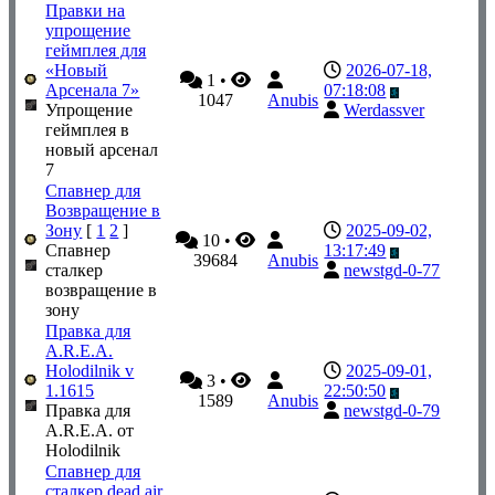
Правки на
упрощение
геймплея для
«Новый
2026-07-18,
1
•
Арсенала 7»
07:18:08
1047
Anubis
Упрощение
Werdassver
геймплея в
новый арсенал
7
Спавнер для
Возвращение в
Зону
[
1
2
]
2025-09-02,
10
•
Спавнер
13:17:49
39684
Anubis
сталкер
newstgd-0-77
возвращение в
зону
Правка для
A.R.E.A.
Holodilnik v
2025-09-01,
3
•
1.1615
22:50:50
1589
Anubis
Правка для
newstgd-0-79
A.R.E.A. от
Holodilnik
Спавнер для
сталкер dead air