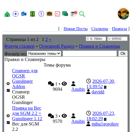
N
[ ·
Новые Посты
·
Сталкеры
·
Правила
]
Страница
1
из
2
1
2
»
Форум сталкер
»
Основной Раздел
»
Правки и Спавнеры
Фильтр по:
Правки и Спавнеры
Темы форума
Спавнер для
OGSR
Gunslinger
2026-07-30,
1
•
Addon
13:39:52
9694
Anubis
Спавнер
davidd
OGSR
Gunslinger
Правка на Вес
для SGM 2.2 +
2026-07-23,
3
•
Gunslinger 1.12
18:02:29
9570
Anubis
Вес для SGM
miha1gorohov
2.2