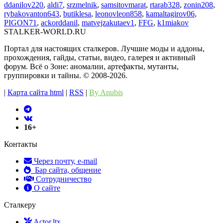
ddanilov220
,
aldi7
,
srzmelnik
,
samsitovmarat
,
rtarab328
,
zonin208
,
rybakovanton643
,
butiklesa
,
leonovleon858
,
kamaltagirov06
,
PIGON71
,
ackorddanil
,
matvejzakutaev1
,
FFG
,
k1miakov
STALKER-WORLD.RU
Портал для настоящих сталкеров. Лучшие моды и аддоны,
прохождения, гайды, статьи, видео, галерея и активный
форум. Всё о Зоне: аномалии, артефакты, мутанты,
группировки и тайны. ©️ 2008-2026.
|
Карта сайта html
|
RSS
|
By Anubis
16+
Контакты
Через почту, e-mail
Бар сайта, общение
Сотрудничество
О сайте
Сталкеру
Actor.ltx