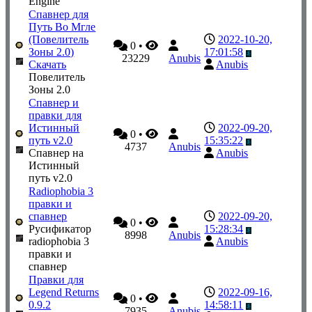
Engine
Спавнер для
Путь Во Мгле
(Повелитель
2022-10-20,
0
•
Зоны 2.0)
17:01:58
23229
Anubis
Скачать
Anubis
Повелитель
Зоны 2.0
Спавнер и
правки для
Истинный
2022-09-20,
0
•
путь v2.0
15:35:22
4737
Anubis
Спавнер на
Anubis
Истинный
путь v2.0
Radiophobia 3
правки и
спавнер
2022-09-20,
0
•
Русификатор
15:28:34
8998
Anubis
radiophobia 3
Anubis
правки и
спавнер
Правки для
Legend Returns
2022-09-16,
0
•
0.9.2
14:58:11
7935
Anubis