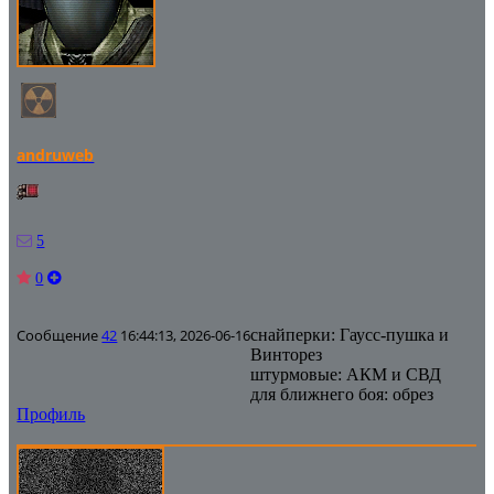
andruweb
5
0
Сообщение
42
16:44:13, 2026-06-16
снайперки: Гаусс-пушка и
Винторез
штурмовые: АКМ и СВД
для ближнего боя: обрез
Профиль