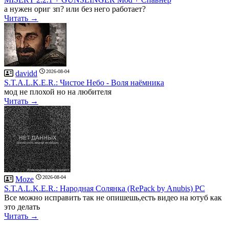
а нужен ориг зп? или без него работает?
Читать →
2026-08-04
davidd
S.T.A.L.K.E.R.: Чистое Небо - Воля наёмника
мод не плохой но на любителя
Читать →
2026-08-04
Moze
S.T.A.L.K.E.R.: Народная Солянка (RePack by Anubis) PC
Все можно исправить так не опишешь,есть видео на ютуб как
это делать
Читать →