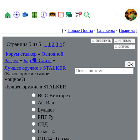
N
[ ·
Новые Посты
·
Сталкеры
·
Правила
]
Страница
5
из
5
«
1
2
3
4
5
Форум сталкер
»
Основной
Раздел
»
Бар 🗣 Сайта
»
Лучшее оружие в STALKER
(Какое оружие самое
мощное?)
Лучшее оружие в STALKER
ВСС Винторез
АС Вал
Бульдог
РПГ 7у
СВД
Спас 14
ОЦ-14 «Гроза»