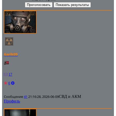
Garik09
17
0
Сообщение
41
21:16:28, 2026-06-09
СВД и АКМ
Профиль