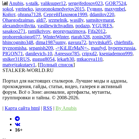
Anubis
,
s-stalk
,
valiksuper12
,
sergejfedosov023
,
GOR7524
,
sokol
,
vgrineko
,
javoronokmedvejov2015
,
Гудвин
,
maxymbel
,
Койот
,
ohrana7128
,
СергейПахомов1999
,
ddanilov220
,
Ohaegodzaimas
,
aldi7
,
srzmelnik
,
wasilly
,
samsitovmarat
,
alexandrovihvita
,
vasiliewitchvadim
,
podazp
,
YGURES
,
sasakoo271
,
ramilkrivov
,
georgynazimova
,
Fifa2012
,
prohorenkoigor077
,
WinterWinter
,
rtarab328
,
zonin208
,
hhincognito348
,
dima1987sumy
,
gavura72
,
hryvitska95
,
chiefmifa
,
tryznomisha
,
sepanish209
,
-=KiLlErMaN=-
,
maufyd
,
hyperpcrussia
,
PIGON71
,
danilevich-10
,
Agressor785
,
cripxd2
,
kseniademon999
,
stslker31RUS
,
gugug8054
,
lekarb30
,
mtkaceva110
,
matvejzakutaev1
, [
Полный список
]
STALKER-WORLD.RU
Портал для настоящих сталкеров. Лучшие моды и аддоны,
прохождения, гайды, статьи, видео, галерея и активный
форум. Всё о Зоне: аномалии, артефакты, мутанты,
группировки и тайны. ©️ 2008-2026.
|
Карта сайта html
|
RSS
|
By Anubis
16+