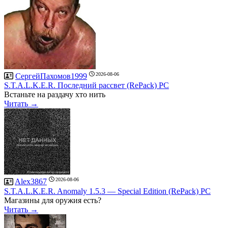
2026-08-06
СергейПахомов1999
S.T.A.L.K.E.R. Последний рассвет (RePack) PC
Встаньте на раздачу хто нить
Читать →
2026-08-06
Alex3867
S.T.A.L.K.E.R. Anomaly 1.5.3 — Special Edition (RePack) PC
Магазины для оружия есть?
Читать →