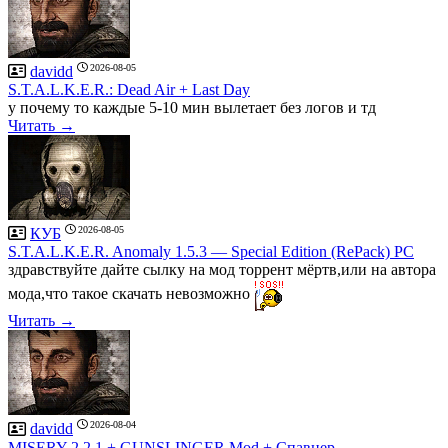
2026-08-05
davidd
S.T.A.L.K.E.R.: Dead Air + Last Day
у почему то каждые 5-10 мин вылетает без логов и тд
Читать →
2026-08-05
КУБ
S.T.A.L.K.E.R. Anomaly 1.5.3 — Special Edition (RePack) PC
здравствуйте дайте сылку на мод торрент мёртв,или на автора
мода,что такое скачать невозможно
Читать →
2026-08-04
davidd
MISERY 2.2.1 + GUNSLINGER Mod + Спавнер