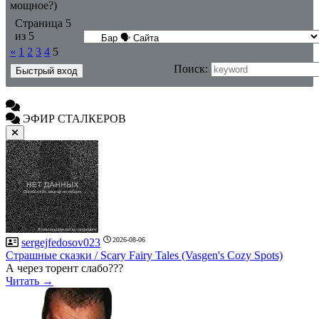
мощное?)
Страница
5
из
5
«
1
2
3
4
5
Поиск:
ЭФИР СТАЛКЕРОВ
2026-08-06
sergejfedosov023
Страшные сказки / Scary Fairy Tales (Vasgen's Cozy Spots)
А через торент слабо???
Читать →