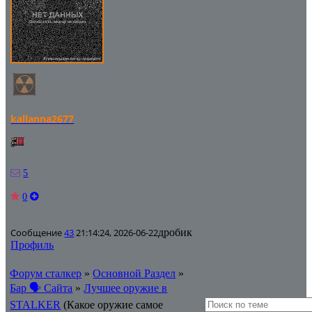
kallanna2677
5
0
Сообщение
43
21:14:24, 2026-06-22
дробик
Профиль
Форум сталкер
»
Основной Раздел
»
Бар 🗣 Сайта
»
Лучшее оружие в
STALKER
(Какое оружие самое