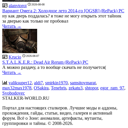
2026-08-08
alanvtoroi
Вариант Омега 2: Холодное лето 2014-го [OGSR] (RePack) PC
ну как дверь поддалась? я тоже не могу открыть этот тайник
за дверью как только не пробовал
Читать →
2026-08-07
Krucio
S.T.A.L.K.E.R.: Dead Air Rerum (RePack) PC
А можно раздачу, а то вообще скачать не получается(
Читать →
valiksuper12
,
aldi7
,
smirkin1970
,
samsitovmarat
,
max32max1978
,
OSakira
,
Tenebris
,
zekatu3
,
shtopor
,
egor_ram_97
,
Svobodovec
STALKER-WORLD.RU
Портал для настоящих сталкеров. Лучшие моды и аддоны,
прохождения, гайды, статьи, видео, галерея и активный
форум. Всё о Зоне: аномалии, артефакты, мутанты,
группировки и тайны. ©️ 2008-2026.