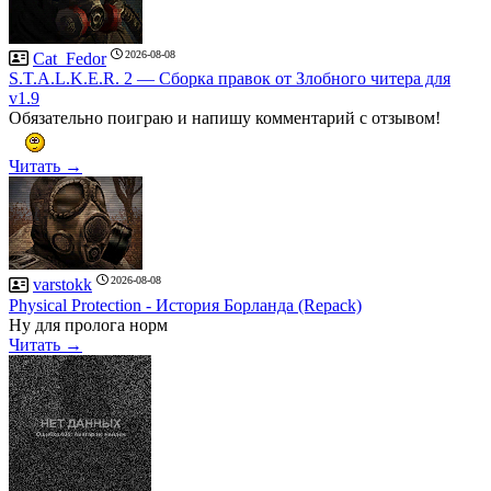
2026-08-08
Cat_Fedor
S.T.A.L.K.E.R. 2 — Сборка правок от Злобного читера для
v1.9
Обязательно поиграю и напишу комментарий с отзывом!
Читать →
2026-08-08
varstokk
Рhysical Рrotection - История Борланда (Repack)
Ну для пролога норм
Читать →