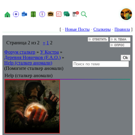
N
[ ·
Новые Посты
·
Сталкеры
·
Правила
]
Страница
2
из
2
«
1
2
Форум сталкер
»
У Костра
»
Деревня Новичков (F.A.Q.)
»
Help (сталкер аномали)
(Помогите сталкер аномали)
Help (сталкер аномали)