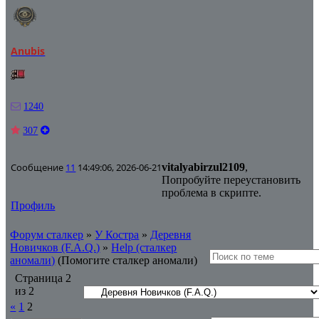
Anubis
1240
307
Сообщение
11
14:49:06, 2026-06-21
vitalyabirzul2109
,
Попробуйте переустановить
проблема в скрипте.
Профиль
Форум сталкер
»
У Костра
»
Деревня
Новичков (F.A.Q.)
»
Help (сталкер
аномали)
(Помогите сталкер аномали)
Страница
2
из
2
«
1
2