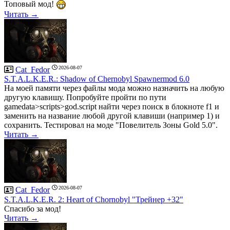
Топовый мод!
Читать →
2026-08-07
Cat_Fedor
S.T.A.L.K.E.R.: Shadow of Chernobyl Spawnermod 6.0
На моей памяти через файлы мода можно назначить на любую
другую клавишу. Попробуйте пройти по пути
gamedata>scripts>god.script найти через поиск в блокноте f1 и
заменить на название любой другой клавиши (например 1) и
сохранить. Тестировал на моде "Повелитель Зоны Gold 5.0".
Читать →
2026-08-07
Cat_Fedor
S.T.A.L.K.E.R. 2: Heart of Chornobyl "Трейнер +32"
Спасибо за мод!
Читать →