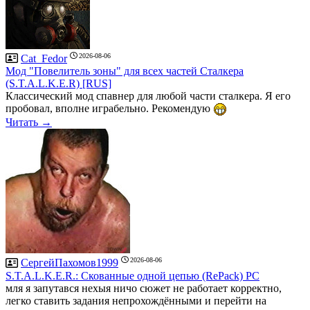
2026-08-06
Cat_Fedor
Мод "Повелитель зоны" для всех частей Сталкера
(S.T.A.L.K.E.R) [RUS]
Классический мод спавнер для любой части сталкера. Я его
пробовал, вполне играбельно. Рекомендую
Читать →
2026-08-06
СергейПахомов1999
S.T.A.L.K.E.R.: Скованные одной цепью (RePack) PC
мля я запутався нехыя ничо сюжет не работает корректно,
легко ставить задания непрохождёнными и перейти на