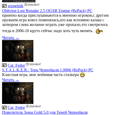
2026-08-07
srzmelnik
Oblivion Lost Remake 2.5 OGSR Engine (RePack) PC
приятно когда прислушиваются к мнению игроков,с другим
оружием игра вовсе поменялась,ато как вспомню калаш с
затвором слева желание играть уже пропало,это смотрелось
тогда в 2006-10 круто сейчас надо хоть чуть менять.
Читать →
2026-08-07
Cat_Fedor
S.T.A.L.K.E.R.: Тень Чернобыля 1.0006 (RePack) PC
Классная игра, моя любимая часть сталкера
Читать →
2026-08-07
Cat_Fedor
Повелитель Зоны Gold 5.0 для Теней Чернобыля