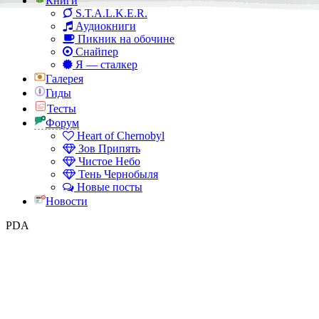
Книги
S.T.A.L.K.E.R.
Аудиокниги
Пикник на обочине
Снайпер
Я — сталкер
Галерея
Гиды
Тесты
Форум
Heart of Chernobyl
Зов Припять
Чистое Небо
Тень Чернобыля
Новые посты
Новости
PDA