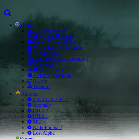
Моды
Топ 100 модов
Моды Зов Припяти
Моды Чистое Небо
Моды Тень Чернобыля
RePack Моды
Сборки Call of Chernobyl
Спавнеры
Игры сталкер
Читы и Трейнеры
Патчи
Правки
Аддоны
S.T.A.L.K.E.R. 2
Anomaly
ОП-2.2
ОП-2.1
Misery
RadioPhobia 2
Lost Alpha