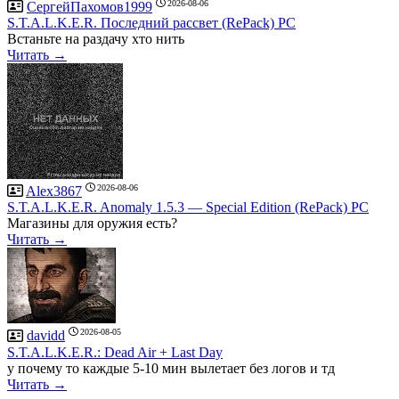
2026-08-06
СергейПахомов1999
S.T.A.L.K.E.R. Последний рассвет (RePack) PC
Встаньте на раздачу хто нить
Читать →
2026-08-06
Alex3867
S.T.A.L.K.E.R. Anomaly 1.5.3 — Special Edition (RePack) PC
Магазины для оружия есть?
Читать →
2026-08-05
davidd
S.T.A.L.K.E.R.: Dead Air + Last Day
у почему то каждые 5-10 мин вылетает без логов и тд
Читать →