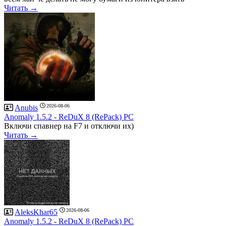
Читать →
2026-08-06
Anubis
Anomaly 1.5.2 - ReDuX 8 (RePack) PC
Включи спавнер на F7 и отключи их)
Читать →
2026-08-06
AleksKhar65
Anomaly 1.5.2 - ReDuX 8 (RePack) PC