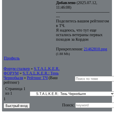
Добавлено
(2025.07.12,
11:46:08)
------------------------------------------
---
Поделитесь вашим рейтингом
в ТЧ.
Я надеюсь, что тут еще
остались ветераны первых
походов за Кордон
Прикрепления:
21462810.png
(1.88 Mb)
Профиль
Форум сталкер
»
S.T.A.L.K.E.R.
ФОРУМ
»
S.T.A.L.K.E.R.: Тень
Чернобыля
»
Рейтинг ТЧ
(Ваш
рейтинг)
Страница
1
из
1
1
Поиск: