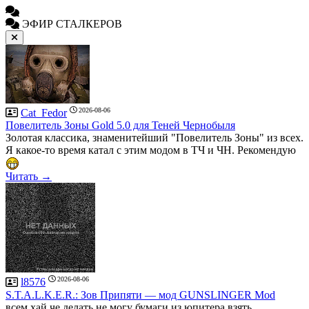
ЭФИР СТАЛКЕРОВ
2026-08-06
Cat_Fedor
Повелитель Зоны Gold 5.0 для Теней Чернобыля
Золотая классика, знаменитейший "Повелитель Зоны" из всех.
Я какое-то время катал с этим модом в ТЧ и ЧН. Рекомендую
Читать →
2026-08-06
l8576
S.T.A.L.K.E.R.: Зов Припяти — мод GUNSLINGER Mod
всем хай че делать не могу бумаги из юпитера взять