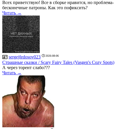
Всех приветствую! Все в сборке нравится, но проблема-
бесконечные патроны. Как это пофиксить?
Читать →
2026-08-06
sergejfedosov023
Страшные сказки / Scary Fairy Tales (Vasgen's Cozy Spots)
А через торент слабо???
Читать →