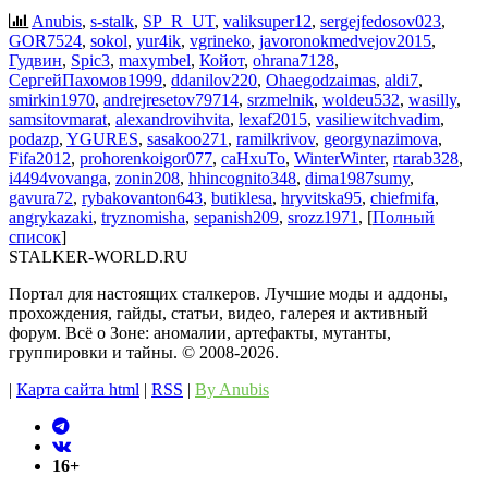
Anubis
,
s-stalk
,
SP_R_UT
,
valiksuper12
,
sergejfedosov023
,
GOR7524
,
sokol
,
yur4ik
,
vgrineko
,
javoronokmedvejov2015
,
Гудвин
,
Spic3
,
maxymbel
,
Койот
,
ohrana7128
,
СергейПахомов1999
,
ddanilov220
,
Ohaegodzaimas
,
aldi7
,
smirkin1970
,
andrejresetov79714
,
srzmelnik
,
woldeu532
,
wasilly
,
samsitovmarat
,
alexandrovihvita
,
lexaf2015
,
vasiliewitchvadim
,
podazp
,
YGURES
,
sasakoo271
,
ramilkrivov
,
georgynazimova
,
Fifa2012
,
prohorenkoigor077
,
caHxuTo
,
WinterWinter
,
rtarab328
,
i4494vovanga
,
zonin208
,
hhincognito348
,
dima1987sumy
,
gavura72
,
rybakovanton643
,
butiklesa
,
hryvitska95
,
chiefmifa
,
angrykazaki
,
tryznomisha
,
sepanish209
,
srozz1971
, [
Полный
список
]
STALKER-WORLD.RU
Портал для настоящих сталкеров. Лучшие моды и аддоны,
прохождения, гайды, статьи, видео, галерея и активный
форум. Всё о Зоне: аномалии, артефакты, мутанты,
группировки и тайны. ©️ 2008-2026.
|
Карта сайта html
|
RSS
|
By Anubis
16+