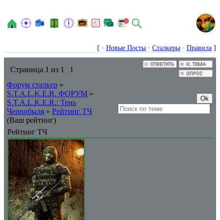
N
[ ·
Новые Посты
·
Сталкеры
·
Правила
]
Страница
1
из
1
1
Форум сталкер
»
S.T.A.L.K.E.R. ФОРУМ
»
S.T.A.L.K.E.R.: Тень
Чернобыля
»
Рейтинг ТЧ
(Ваш рейтинг)
Рейтинг ТЧ