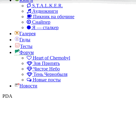
Книги
S.T.A.L.K.E.R.
Аудиокниги
Пикник на обочине
Снайпер
Я — сталкер
Галерея
Гиды
Тесты
Форум
Heart of Chernobyl
Зов Припять
Чистое Небо
Тень Чернобыля
Новые посты
Новости
PDA