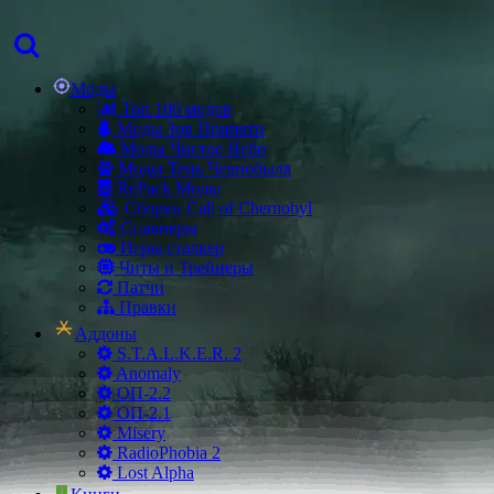
Моды
Топ 100 модов
Моды Зов Припяти
Моды Чистое Небо
Моды Тень Чернобыля
RePack Моды
Сборки Call of Chernobyl
Спавнеры
Игры сталкер
Читы и Трейнеры
Патчи
Правки
Аддоны
S.T.A.L.K.E.R. 2
Anomaly
ОП-2.2
ОП-2.1
Misery
RadioPhobia 2
Lost Alpha