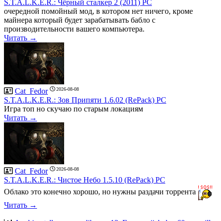
S.T.A.L.K.E.R.: Чёрный сталкер 2 (2011) PC
очередной помойный мод, в котором нет ничего, кроме
майнера который будет зарабатывать бабло с
производительности вашего компьютера.
Читать →
2026-08-08
Cat_Fedor
S.T.A.L.K.E.R.: Зов Припяти 1.6.02 (RePack) PC
Игра топ но скучаю по старым локациям
Читать →
2026-08-08
Cat_Fedor
S.T.A.L.K.E.R.: Чистое Небо 1.5.10 (RePack) PC
Облако это конечно хорошо, но нужны раздачи торрента
Читать →