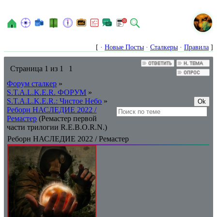
N
[ ·
Новые Посты
·
Сталкеры
·
Правила
]
Страница
1
из
1
1
Форум сталкер
»
S.T.A.L.K.E.R. ФОРУМ
»
S.T.A.L.K.E.R.: Чистое Небо
»
Реборн НАСЛЕДИЕ 2022 /
Ремастер
(Ремастер первой
части трилогии R.E.B.O.R.N.)
Реборн НАСЛЕДИЕ 2022 / Ремастер