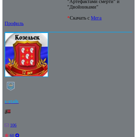
"Артефактами смерти" и
"Двойниками"
*
Скачать с
Мега
Профиль
s-stalk
106
60