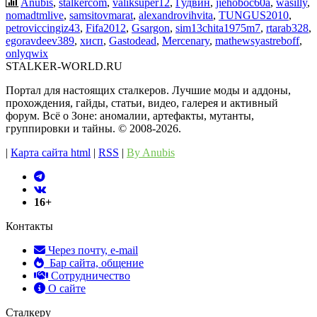
Anubis
,
stalkercom
,
valiksuper12
,
Гудвин
,
jiehoboc60a
,
wasilly
,
nomadtmlive
,
samsitovmarat
,
alexandrovihvita
,
TUNGUS2010
,
petroviccingiz43
,
Fifa2012
,
Gsargon
,
sim13chita1975m7
,
rtarab328
,
egoravdeev389
,
хисп
,
Gastodead
,
Mercenary
,
mathewsyastreboff
,
onlyqwix
STALKER-WORLD.RU
Портал для настоящих сталкеров. Лучшие моды и аддоны,
прохождения, гайды, статьи, видео, галерея и активный
форум. Всё о Зоне: аномалии, артефакты, мутанты,
группировки и тайны. ©️ 2008-2026.
|
Карта сайта html
|
RSS
|
By Anubis
16+
Контакты
Через почту, e-mail
Бар сайта, общение
Сотрудничество
О сайте
Сталкеру