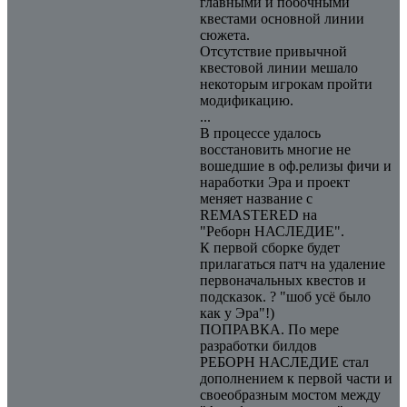
главными и побочными
квестами основной линии
сюжета.
Отсутствие привычной
квестовой линии мешало
некоторым игрокам пройти
модификацию.
...
В процессе удалось
восстановить многие не
вошедшие в оф.релизы фичи и
наработки Эра и проект
меняет название с
REMASTERED на
"Реборн НАСЛЕДИЕ".
К первой сборке будет
прилагаться патч на удаление
первоначальных квестов и
подсказок. ? "шоб усё было
как у Эра"!)
ПОПРАВКА. По мере
разработки билдов
РЕБОРН НАСЛЕДИЕ стал
дополнением к первой части и
своеобразным мостом между