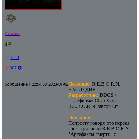
Anubis
1240
307
Сообщение
1
22:54:50, 2023-01-02
Название:
R.E.B.O.R.N.
НАСЛЕДИЕ
Разработчик:
DDOS /
Платформа: Clear Sky -
R.E.B.O.R.N. /автор Er/
Описание:
Попросту говоря, это первая
часть трилогии R.E.B.O.R.N.
"Артефакты смерти" с