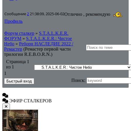
Сообщение
2
21:38:09, 2025-06-02
Отлично , рекомендую
Профиль
Форум сталкер
»
S.T.A.L.K.E.R.
ФОРУМ
»
S.T.A.L.K.E.R.: Чистое
Небо
»
Реборн НАСЛЕДИЕ 2022 /
Ремастер
(Ремастер первой части
трилогии R.E.B.O.R.N.)
Страница
1
из
1
1
Поиск:
ЭФИР СТАЛКЕРОВ