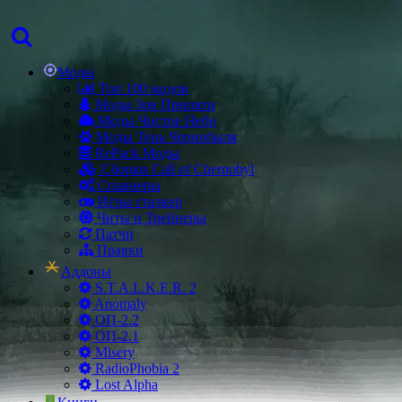
Моды
Топ 100 модов
Моды Зов Припяти
Моды Чистое Небо
Моды Тень Чернобыля
RePack Моды
Сборки Call of Chernobyl
Спавнеры
Игры сталкер
Читы и Трейнеры
Патчи
Правки
Аддоны
S.T.A.L.K.E.R. 2
Anomaly
ОП-2.2
ОП-2.1
Misery
RadioPhobia 2
Lost Alpha