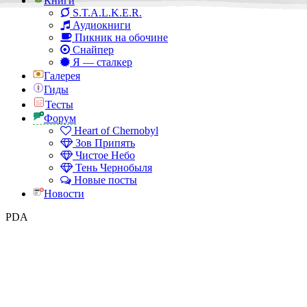
Книги
S.T.A.L.K.E.R.
Аудиокниги
Пикник на обочине
Снайпер
Я — сталкер
Галерея
Гиды
Тесты
Форум
Heart of Chernobyl
Зов Припять
Чистое Небо
Тень Чернобыля
Новые посты
Новости
PDA