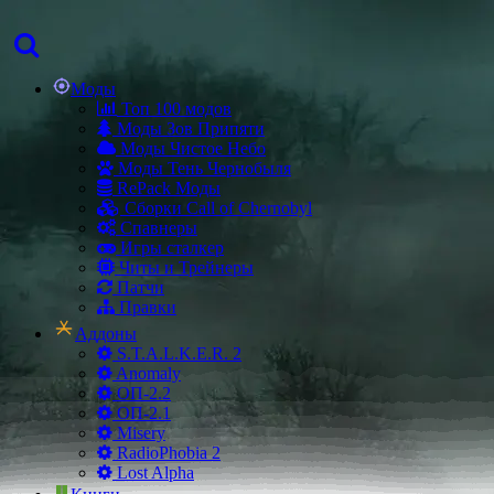
Моды
Топ 100 модов
Моды Зов Припяти
Моды Чистое Небо
Моды Тень Чернобыля
RePack Моды
Сборки Call of Chernobyl
Спавнеры
Игры сталкер
Читы и Трейнеры
Патчи
Правки
Аддоны
S.T.A.L.K.E.R. 2
Anomaly
ОП-2.2
ОП-2.1
Misery
RadioPhobia 2
Lost Alpha