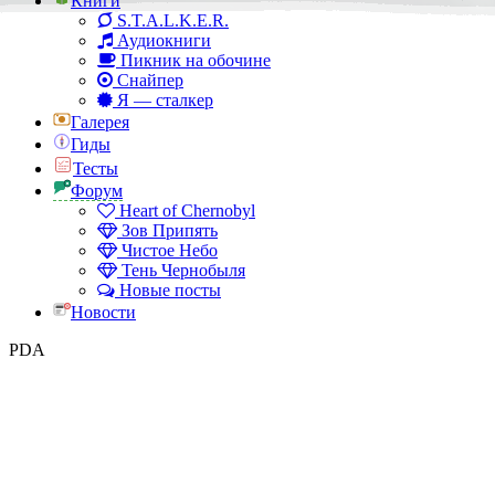
Книги
S.T.A.L.K.E.R.
Аудиокниги
Пикник на обочине
Снайпер
Я — сталкер
Галерея
Гиды
Тесты
Форум
Heart of Chernobyl
Зов Припять
Чистое Небо
Тень Чернобыля
Новые посты
Новости
PDA