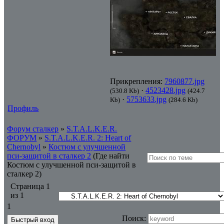
Прикрепления:
7960877.jpg
·
4523428.jpg
(530.8 Kb)
(424.7
·
5753633.jpg
Kb)
(284.6 Kb)
Профиль
Форум сталкер
»
S.T.A.L.K.E.R.
ФОРУМ
»
S.T.A.L.K.E.R. 2: Heart of
Chernobyl
»
Костюм с улучшенной
пси-защитой в сталкер 2
(Где найти
Костюм с улучшенной пси-защитой в
сталкер 2)
Страница
1
из
1
1
Поиск: