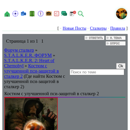
N
[ ·
Новые Посты
·
Сталкеры
·
Правила
]
Страница
1
из
1
1
Форум сталкер
»
S.T.A.L.K.E.R. ФОРУМ
»
S.T.A.L.K.E.R. 2: Heart of
Chernobyl
»
Костюм с
улучшенной пси-защитой в
сталкер 2
(Где найти Костюм с
улучшенной пси-защитой в
сталкер 2)
Костюм с улучшенной пси-защитой в сталкер 2