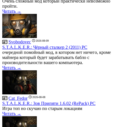
Очень сложный мод который практически невозможно
пройти.
Читать →
2026-08-09
Svobodovec
S.T.A.L.K.E.R.: Чёрный сталкер 2 (2011) PC
очередной помойный мод, в котором нет ничего, кроме
майнера который будет зарабатывать бабло с
производительности вашего компьютера.
Читать →
2026-08-08
Cat_Fedor
S.T.A.L.K.E.R.: Зов Припяти 1.6.02 (RePack) PC
Игра топ но скучаю по старым локациям
Читать →