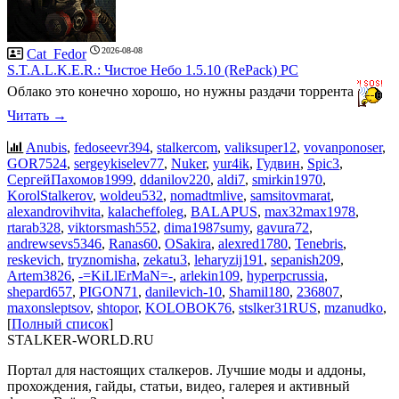
2026-08-08
Cat_Fedor
S.T.A.L.K.E.R.: Чистое Небо 1.5.10 (RePack) PC
Облако это конечно хорошо, но нужны раздачи торрента
Читать →
Anubis
,
fedoseevr394
,
stalkercom
,
valiksuper12
,
vovanponoser
,
GOR7524
,
sergeykiselev77
,
Nuker
,
yur4ik
,
Гудвин
,
Spic3
,
СергейПахомов1999
,
ddanilov220
,
aldi7
,
smirkin1970
,
KorolStalkerov
,
woldeu532
,
nomadtmlive
,
samsitovmarat
,
alexandrovihvita
,
kalacheffoleg
,
BALAPUS
,
max32max1978
,
rtarab328
,
viktorsmash552
,
dima1987sumy
,
gavura72
,
andrewsevs5346
,
Ranas60
,
OSakira
,
alexred1780
,
Tenebris
,
reskevich
,
tryznomisha
,
zekatu3
,
leharyzij191
,
sepanish209
,
Artem3826
,
-=KiLlErMaN=-
,
arlekin109
,
hyperpcrussia
,
shepard657
,
PIGON71
,
danilevich-10
,
Shamil180
,
236807
,
maxonsleptsov
,
shtopor
,
KOLOBOK76
,
stslker31RUS
,
mzanudko
,
[
Полный список
]
STALKER-WORLD.RU
Портал для настоящих сталкеров. Лучшие моды и аддоны,
прохождения, гайды, статьи, видео, галерея и активный