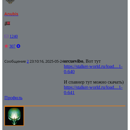
Anubis
1240
307
Сообщение
2
23:10:16, 2025-05-24
orcuevibo
, Вот тут
https://stalker-world.ru/load....1-
0-640
И спавнер тут можно скачать)
https://stalker-world.ru/load....1-
0-641
Профиль