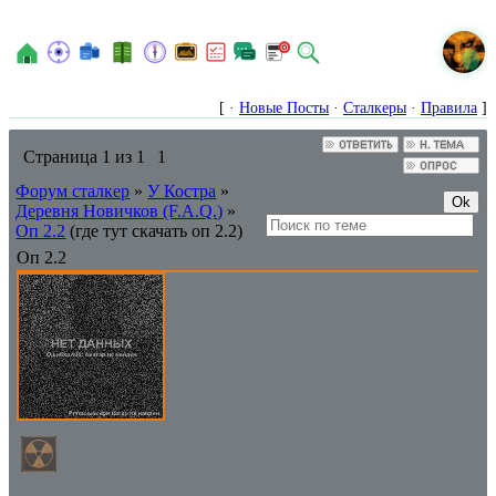
N
[ ·
Новые Посты
·
Сталкеры
·
Правила
]
Страница
1
из
1
1
Форум сталкер
»
У Костра
»
Деревня Новичков (F.A.Q.)
»
Оп 2.2
(где тут скачать оп 2.2)
Оп 2.2