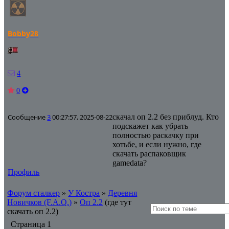
Bobby28
4
0
Сообщение
3
00:27:57, 2025-08-22
скачал оп 2.2 без приблуд. Кто
подскажет как убрать
полностью раскачку при
хотьбе, и если нужно, где
скачать распаковщик
gamedata?
Профиль
Форум сталкер
»
У Костра
»
Деревня
Новичков (F.A.Q.)
»
Оп 2.2
(где тут
скачать оп 2.2)
Страница
1