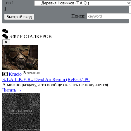
из
1
1
Поиск:
ЭФИР СТАЛКЕРОВ
2026-08-07
Krucio
S.T.A.L.K.E.R.: Dead Air Rerum (RePack) PC
А можно раздачу, а то вообще скачать не получается(
Читать →