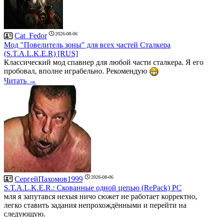
2026-08-06
Cat_Fedor
Мод "Повелитель зоны" для всех частей Сталкера
(S.T.A.L.K.E.R) [RUS]
Классический мод спавнер для любой части сталкера. Я его
пробовал, вполне играбельно. Рекомендую
Читать →
2026-08-06
СергейПахомов1999
S.T.A.L.K.E.R.: Скованные одной цепью (RePack) PC
мля я запутався нехыя ничо сюжет не работает корректно,
легко ставить задания непрохождёнными и перейти на
следующую.