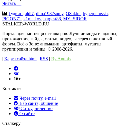
Читать →
Гудвин
,
aldi7
,
dima1987sumy
,
OSakira
,
hyperpcrussia
,
PIGON71
,
k1miakov
,
bargest88
,
MY_SIDOR
STALKER-WORLD.RU
Портал для настоящих сталкеров. Лучшие моды и аддоны,
прохождения, гайды, статьи, видео, галерея и активный
форум. Всё о Зоне: аномалии, артефакты, мутанты,
группировки и тайны. ©️ 2008-2026.
|
Карта сайта html
|
RSS
|
By Anubis
16+
Контакты
Через почту, e-mail
Бар сайта, общение
Сотрудничество
О сайте
Сталкеру