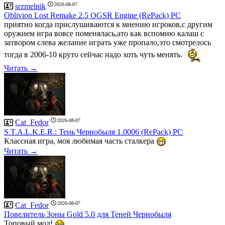
2026-08-07
srzmelnik
Oblivion Lost Remake 2.5 OGSR Engine (RePack) PC
приятно когда прислушиваются к мнению игроков,с другим
оружием игра вовсе поменялась,ато как вспомню калаш с
затвором слева желание играть уже пропало,это смотрелось
тогда в 2006-10 круто сейчас надо хоть чуть менять.
Читать →
2026-08-07
Cat_Fedor
S.T.A.L.K.E.R.: Тень Чернобыля 1.0006 (RePack) PC
Классная игра, моя любимая часть сталкера
Читать →
2026-08-07
Cat_Fedor
Повелитель Зоны Gold 5.0 для Теней Чернобыля
Топовый мод!