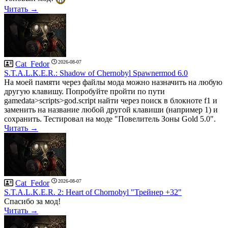
Читать →
2026-08-07
Cat_Fedor
S.T.A.L.K.E.R.: Shadow of Chernobyl Spawnermod 6.0
На моей памяти через файлы мода можно назначить на любую
другую клавишу. Попробуйте пройти по пути
gamedata>scripts>god.script найти через поиск в блокноте f1 и
заменить на название любой другой клавиши (например 1) и
сохранить. Тестировал на моде "Повелитель Зоны Gold 5.0".
Читать →
2026-08-07
Cat_Fedor
S.T.A.L.K.E.R. 2: Heart of Chornobyl "Трейнер +32"
Спасибо за мод!
Читать →