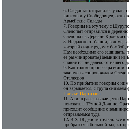
6. Следопыт отправился узнавать
винтовки у Свободовцев, отправ
Армейские Склады
7. Говорим на эту тему с Шурупо
Следопыт отправился в деревню
Следопыт в Деревне Кровососов
8. Не далеко от башни, в доме, з
который сидит рядом с бомбой, 
Нам необходимо его защищать, п
ее разминировать(Наёмники из 
спавнится не далеко от нашего д
9. Как только процесс разминиро
закончен - сопровождаем Следоп
Сталкеров
10. По прибытию говорим с ним,
он взрывается, с трупа снимаем
Поиски Партизана
11. Акилл рассказывает, что Пар
поискать в Тёмной Долине. Сраз
приходит сообщение о заминиро
отправляемся туда
12. В Х-18 действительно все в
пробраться в большой зал, котор