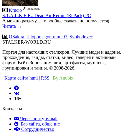
2026-08-07
Krucio
S.T.A.L.K.E.R.: Dead Air Rerum (RePack) PC
А можно раздачу, а то вообще скачать не получается(
Читать →
OSakira
,
shtopor
,
egor_ram_97
,
Svobodovec
STALKER-WORLD.RU
Портал для настоящих сталкеров. Лучшие моды и аддоны,
прохождения, гайды, статьи, видео, галерея и активный
форум. Всё о Зоне: аномалии, артефакты, мутанты,
группировки и тайны. ©️ 2008-2026.
|
Карта сайта html
|
RSS
|
By Anubis
16+
Контакты
Через почту, e-mail
Бар сайта, общение
Сотрудничество