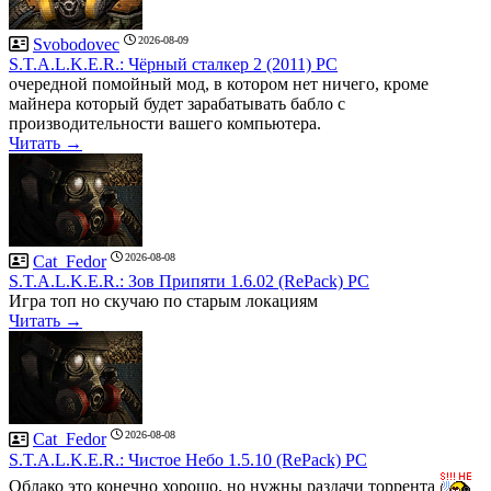
2026-08-09
Svobodovec
S.T.A.L.K.E.R.: Чёрный сталкер 2 (2011) PC
очередной помойный мод, в котором нет ничего, кроме
майнера который будет зарабатывать бабло с
производительности вашего компьютера.
Читать →
2026-08-08
Cat_Fedor
S.T.A.L.K.E.R.: Зов Припяти 1.6.02 (RePack) PC
Игра топ но скучаю по старым локациям
Читать →
2026-08-08
Cat_Fedor
S.T.A.L.K.E.R.: Чистое Небо 1.5.10 (RePack) PC
Облако это конечно хорошо, но нужны раздачи торрента