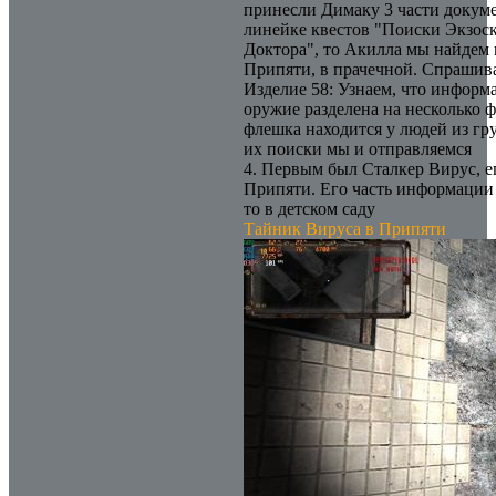
принесли Димаку 3 части докуме
линейке квестов "Поиски Экзос
Доктора", то Акилла мы найдем
Припяти, в прачечной. Спрашива
Изделие 58: Узнаем, что информ
оружие разделена на несколько 
флешка находится у людей из гр
их поиски мы и отправляемся
4. Первым был Сталкер Вирус, е
Припяти. Его часть информации 
то в детском саду
Тайник Вируса в Припяти