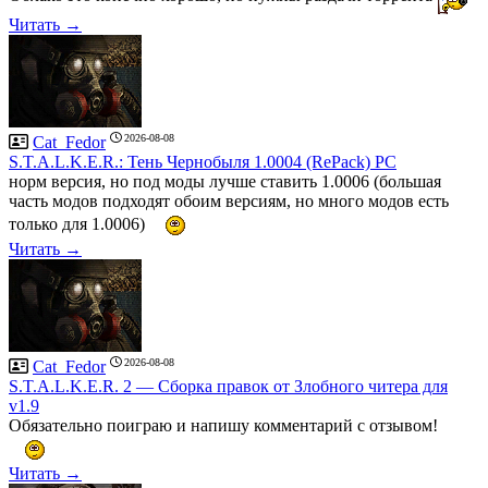
Читать →
2026-08-08
Cat_Fedor
S.T.A.L.K.E.R.: Тень Чернобыля 1.0004 (RePack) PC
норм версия, но под моды лучше ставить 1.0006 (большая
часть модов подходят обоим версиям, но много модов есть
только для 1.0006)
Читать →
2026-08-08
Cat_Fedor
S.T.A.L.K.E.R. 2 — Сборка правок от Злобного читера для
v1.9
Обязательно поиграю и напишу комментарий с отзывом!
Читать →