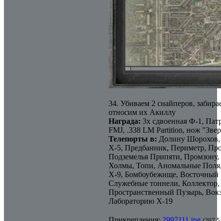
34. Убиваем 2 снайперов, забира
относим их Акиллу
Награда:
3х сдвоенная Ф-1, Пат
FMJ, .338 LM Partition, нож "Зве
Телепорты в:
Долину Шорохов,
Х-5, Предбанник, Периметр, Пр
Подземелья Припяти, Промзону,
Холмы, Топи, Аномальные Поля
Х-9, Бомбоубежище, Восточный 
Служебные тоннели, Коллектор,
Пространственный Пузырь, Вокз
Лабораторию Х-19
Прикрепления:
2997111.jpg
(207.5