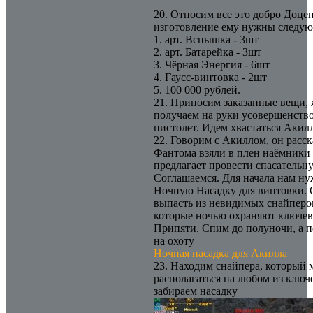
20. Относим все это добро Доцен
изготовление ему нужны следую
1. арт. Вспышка - 3шт
2. арт. Батарейка - 3шт
3. Чёрная Энергия - 6шт
4. Гаусс-винтовка - 2шт
5. 100 000 рублей.
21. Приносим заказанные вещи, 
получаем на руки усовершенств
пистолет. Идем хвастаться Акил
22. Говорим с Акиллом, он расск
Фантома взяли в плен наёмники 
предлагает провести спасательн
Соглашаемся. Для начала нам н
Ночную Насадку для винтовки. 
выпасть из невидимых снайперо
которые ночью охраняют ключев
Припяти. Спим до полуночи, а 
на охоту
Ночная насадка для Акилла
23. Находим снайпера, который 
располагаться на любом из ключ
забираем насадку