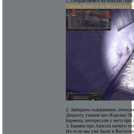
1. Отправляемся на поиски схро
Тайник Лешего на Металлургиче
2. Забираем содержимое, относим
Доценту, узнаем про Изделие 58
Бармену, интересуем у него про 
3. Бармен про Акилла ничего тол
Но если мы уже были в Восточн