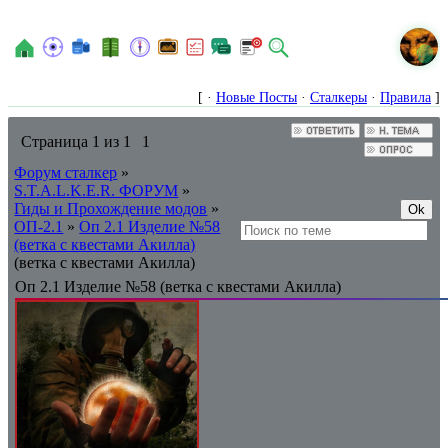
N
[ ·
Новые Посты
·
Сталкеры
·
Правила
]
Страница
1
из
1
1
Форум сталкер
»
S.T.A.L.K.E.R. ФОРУМ
»
Гиды и Прохождение модов
»
ОП-2.1
»
Оп 2.1 Изделие №58
(ветка с квестами Акилла)
(ветка с квестами Акилла)
Оп 2.1 Изделие №58 (ветка с квестами Акилла)