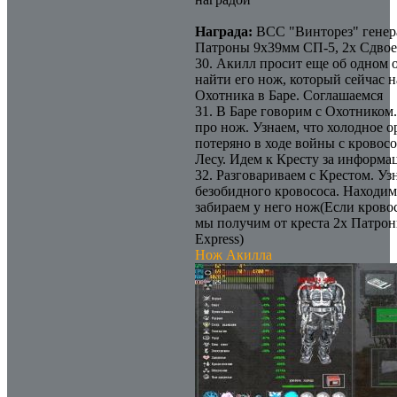
Награда:
ВСС "Винторез" генер
Патроны 9х39мм СП-5, 2х Сдво
30. Акилл просит еще об одном
найти его нож, который сейчас н
Охотника в Баре. Соглашаемся
31. В Баре говорим с Охотником
про нож. Узнаем, что холодное 
потеряно в ходе войны с кровос
Лесу. Идем к Кресту за информа
32. Разговариваем с Крестом. Уз
безобидного кровососа. Находим 
забираем у него нож(Если крово
мы получим от креста 2х Патроны
Express)
Нож Акилла