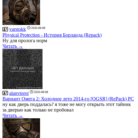
2026-08-08
varstokk
Рhysical Рrotection - История Борланда (Repack)
Ну для пролога норм
Читать →
2026-08-08
alanvtoroi
Вариант Омега 2: Холодное лето 2014-го [OGSR] (RePack) PC
ну как дверь поддалась? я тоже не могу открыть этот тайник
за дверью как только не пробовал
Читать →