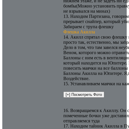
нижнем этаже, и не задеть ни е
бомбы(Можно установить правк
не взрывался на минах)
13. Находим Партизана, говорим
прерывает снайпер, который уби
Забираем с трупа флешку
Флешка Акилла
14. Акилл спрятал свою флешку 
просто так, естественно, мы забр
Дело в том, что там завелся неу
Веном, которого можно отравить
Баллоны с ним есть в вентиляци
который находится на Юпитере.
повесить маячки на все баллоны
Баллоны Акилла на Юпитере. Я
Воздействие.
15. Устанавливаем маячки на ка
16. Возвращаемся к Акиллу. Он 
помеченные бочки уже доставил
отправляемся туда
17. Находим тайник Акилла в П