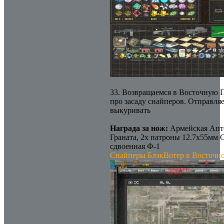
33. Возвращаемся в Восточную 
про засаду снайперов. Отправля
выкуривать
Награда за нож:
Армейская Апте
Граната, 2х патроны 12.7х55мм 
сдвоенная Ф-1
Снайперы БлэкВотер в Восточн