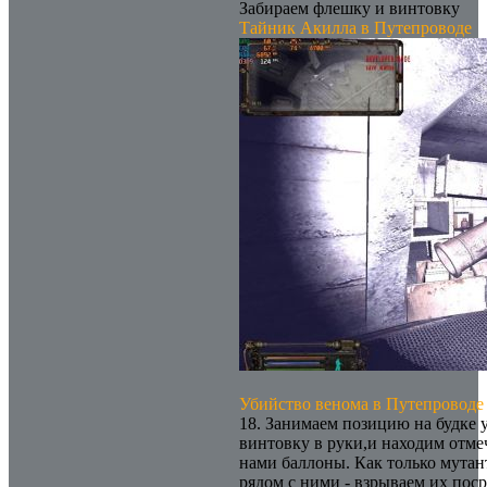
Забираем флешку и винтовку
Тайник Акилла в Путепроводе
Убийство венома в Путепроводе
18. Занимаем позицию на будке 
винтовку в руки,и находим отме
нами баллоны. Как только мутант
рядом с ними - взрываем их пос