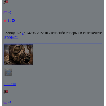
40
11
Сообщение
2
13:42:36, 2022-10-21
спасибо теперь я в екзескелете
Профиль
LISSZ10
74