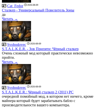
2026-08-09
Cat_Fedor
Сталкер - Универсальный Повелитель Зоны
да
Читать →
2026-08-09
Svobodovec
S.T.A.L.K.E.R. - Зов Припяти: Чёрный сталкер
Очень сложный мод который практически невозможно
пройти.
Читать →
2026-08-09
Svobodovec
S.T.A.L.K.E.R.: Чёрный сталкер 2 (2011) PC
очередной помойный мод, в котором нет ничего, кроме
майнера который будет зарабатывать бабло с
производительности вашего компьютера.