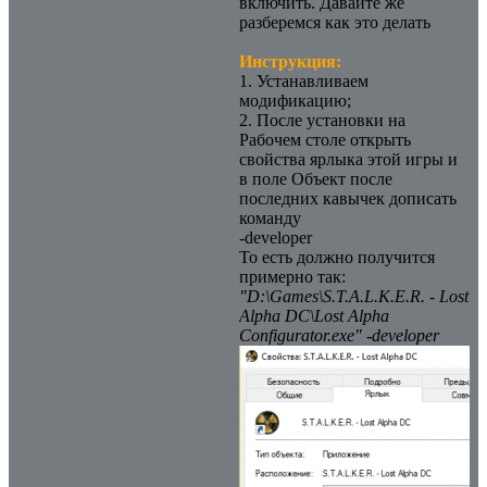
включить. Давайте же
разберемся как это делать
Инструкция:
1. Устанавливаем
модификацию;
2. После установки на
Рабочем столе открыть
свойства ярлыка этой игры и
в поле Объект после
последних кавычек дописать
команду
-developer
То есть должно получится
примерно так:
"D:\Games\S.T.A.L.K.E.R. - Lost
Alpha DC\Lost Alpha
Configurator.exe" -developer