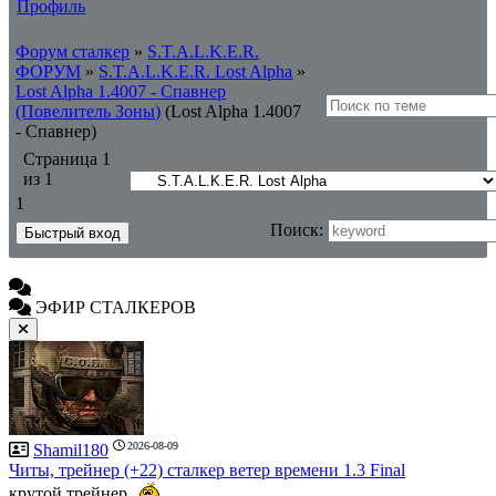
Профиль
Форум сталкер
»
S.T.A.L.K.E.R.
ФОРУМ
»
S.T.A.L.K.E.R. Lost Alpha
»
Lost Alpha 1.4007 - Спавнер
(Повелитель Зоны)
(Lost Alpha 1.4007
- Спавнер)
Страница
1
из
1
1
Поиск:
ЭФИР СТАЛКЕРОВ
2026-08-09
Shamil180
Читы, трейнер (+22) сталкер ветер времени 1.3 Final
крутой трейнер