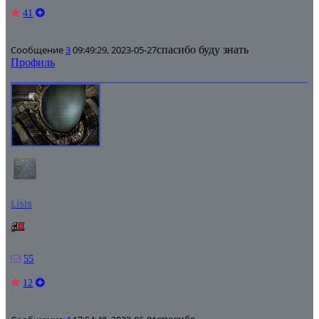
41
Сообщение
3
09:49:29, 2023-05-27
спасибо буду знать
Профиль
Lisis
55
12