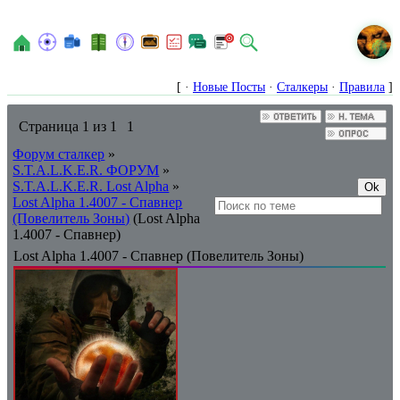
N
[ ·
Новые Посты
·
Сталкеры
·
Правила
]
Страница
1
из
1
1
Форум сталкер
»
S.T.A.L.K.E.R. ФОРУМ
»
S.T.A.L.K.E.R. Lost Alpha
»
Lost Alpha 1.4007 - Спавнер
(Повелитель Зоны)
(Lost Alpha
1.4007 - Спавнер)
Lost Alpha 1.4007 - Спавнер (Повелитель Зоны)