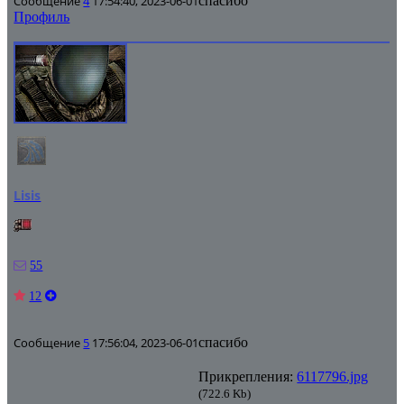
Сообщение
4
17:54:40, 2023-06-01
спасибо
Профиль
Lisis
55
12
Сообщение
5
17:56:04, 2023-06-01
спасибо
Прикрепления:
6117796.jpg
(722.6 Kb)