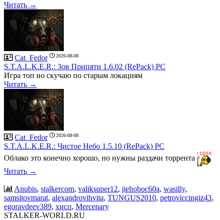
Читать →
2026-08-08
Cat_Fedor
S.T.A.L.K.E.R.: Зов Припяти 1.6.02 (RePack) PC
Игра топ но скучаю по старым локациям
Читать →
2026-08-08
Cat_Fedor
S.T.A.L.K.E.R.: Чистое Небо 1.5.10 (RePack) PC
Облако это конечно хорошо, но нужны раздачи торрента
Читать →
Anubis
,
stalkercom
,
valiksuper12
,
jiehoboc60a
,
wasilly
,
samsitovmarat
,
alexandrovihvita
,
TUNGUS2010
,
petroviccingiz43
,
egoravdeev389
,
хисп
,
Mercenary
STALKER-WORLD.RU