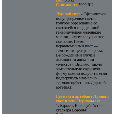
Вес:
0.5 кг
Стоимость:
5000 RU
Лунный свет
- Сферическое
полупрозрачное светло-
голубое образование со
светящейся сердцевиной,
генерирующее маленькие
молнии, имеет голубоватое
свечение. Имеет
неравномерный цвет —
темнеет от центра к краям.
Вырожденный случай
активности аномалии
«электра». Видимо, такую
замечательную округлую
форму можно получить, если
подвергнуть аномалию
термовоздействию. Дорогой
артефакт.
Где найти артефакт Лунный
свет в тень Чернобыля:
1. Бармен. Квест-убийство
сталкера Воробья.