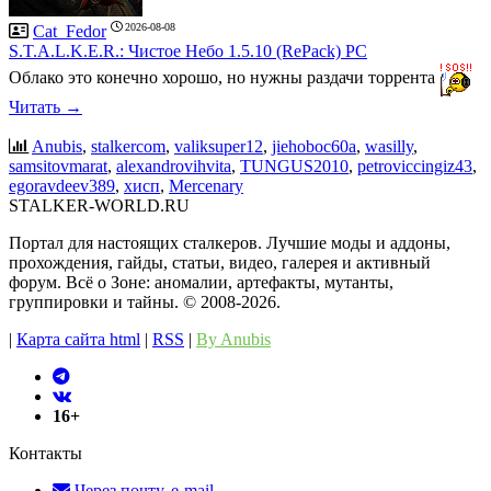
2026-08-08
Cat_Fedor
S.T.A.L.K.E.R.: Чистое Небо 1.5.10 (RePack) PC
Облако это конечно хорошо, но нужны раздачи торрента
Читать →
Anubis
,
stalkercom
,
valiksuper12
,
jiehoboc60a
,
wasilly
,
samsitovmarat
,
alexandrovihvita
,
TUNGUS2010
,
petroviccingiz43
,
egoravdeev389
,
хисп
,
Mercenary
STALKER-WORLD.RU
Портал для настоящих сталкеров. Лучшие моды и аддоны,
прохождения, гайды, статьи, видео, галерея и активный
форум. Всё о Зоне: аномалии, артефакты, мутанты,
группировки и тайны. ©️ 2008-2026.
|
Карта сайта html
|
RSS
|
By Anubis
16+
Контакты
Через почту, e-mail