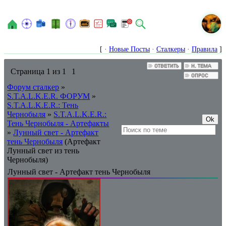
N
[ ·
Новые Посты
·
Сталкеры
·
Правила
]
Страница
1
из
1
1
Форум сталкер
»
S.T.A.L.K.E.R. ФОРУМ
»
S.T.A.L.K.E.R.: Тень
Чернобыля
»
S.T.A.L.K.E.R.:
Тень Чернобыля - Артефакты
»
Лунный свет - Артефакт
тень Чернобыля
(Артефакт
Лунный свет из тень
Чернобыля)
Лунный свет - Артефакт тень Чернобыля