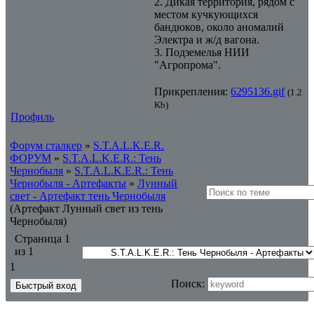
2. Дикая территория, рядом с
местом кучкующихся
бандюков, около аномалий
Электра и ж/д вагона.
3. Подземелья НИИ
"Агропрома".
Прикрепления:
6295136.gif
(1.2
Kb)
Профиль
Форум сталкер
»
S.T.A.L.K.E.R.
ФОРУМ
»
S.T.A.L.K.E.R.: Тень
Чернобыля
»
S.T.A.L.K.E.R.: Тень
Чернобыля - Артефакты
»
Лунный
свет - Артефакт тень Чернобыля
(Артефакт Лунный свет из тень
Чернобыля)
Страница
1
из
1
1
Поиск: