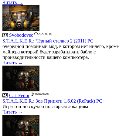
Читать →
2026-08-09
Svobodovec
S.T.A.L.K.E.R.: Чёрный сталкер 2 (2011) PC
очередной помойный мод, в котором нет ничего, кроме
майнера который будет зарабатывать бабло с
производительности вашего компьютера.
Читать →
2026-08-08
Cat_Fedor
S.T.A.L.K.E.R.: Зов Припяти 1.6.02 (RePack) PC
Игра топ но скучаю по старым локациям
Читать →