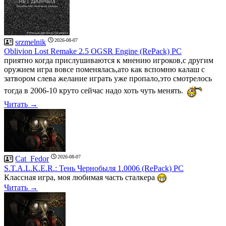
2026-08-07
srzmelnik
Oblivion Lost Remake 2.5 OGSR Engine (RePack) PC
приятно когда прислушиваются к мнению игроков,с другим
оружием игра вовсе поменялась,ато как вспомню калаш с
затвором слева желание играть уже пропало,это смотрелось
тогда в 2006-10 круто сейчас надо хоть чуть менять.
Читать →
2026-08-07
Cat_Fedor
S.T.A.L.K.E.R.: Тень Чернобыля 1.0006 (RePack) PC
Классная игра, моя любимая часть сталкера
Читать →