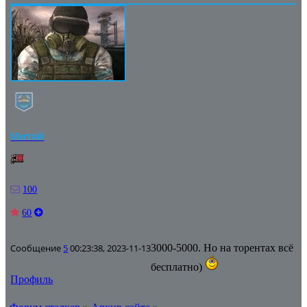
Митяй
100
60
Сообщение
5
00:23:38, 2023-11-13
3000-5000. Но на торентах всё
бесплатно)
Профиль