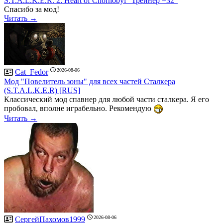
S.T.A.L.K.E.R. 2: Heart of Chornobyl "Трейнер +32"
Спасибо за мод!
Читать →
2026-08-06
Cat_Fedor
Мод "Повелитель зоны" для всех частей Сталкера
(S.T.A.L.K.E.R) [RUS]
Классический мод спавнер для любой части сталкера. Я его
пробовал, вполне играбельно. Рекомендую
Читать →
2026-08-06
СергейПахомов1999