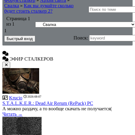
Форум сталкер
»
Архив сайта
»
Свалка
»
Как вы думайте сколько
будет стоить сталкер 2?
Страница
1
из
1
1
Поиск:
ЭФИР СТАЛКЕРОВ
2026-08-07
Krucio
S.T.A.L.K.E.R.: Dead Air Rerum (RePack) PC
А можно раздачу, а то вообще скачать не получается(
Читать →