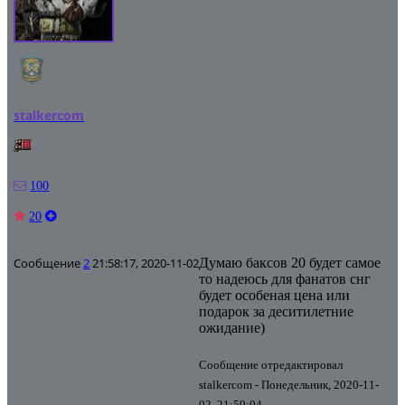
stalkercom
100
20
Сообщение
2
21:58:17, 2020-11-02
Думаю баксов 20 будет самое
то надеюсь для фанатов снг
будет особеная цена или
подарок за деситилетние
ожидание)
Сообщение отредактировал
stalkercom
-
Понедельник, 2020-11-
02, 21:59:04