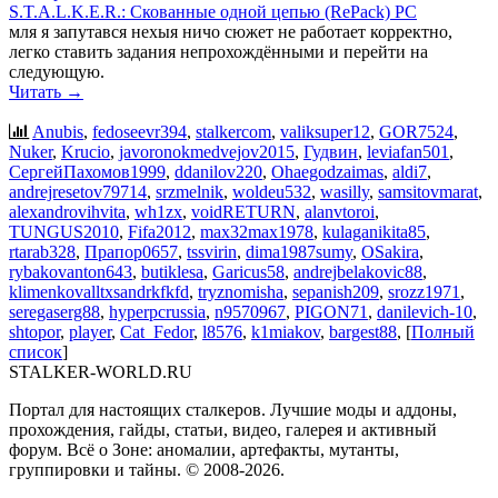
S.T.A.L.K.E.R.: Скованные одной цепью (RePack) PC
мля я запутався нехыя ничо сюжет не работает корректно,
легко ставить задания непрохождёнными и перейти на
следующую.
Читать →
Anubis
,
fedoseevr394
,
stalkercom
,
valiksuper12
,
GOR7524
,
Nuker
,
Krucio
,
javoronokmedvejov2015
,
Гудвин
,
leviafan501
,
СергейПахомов1999
,
ddanilov220
,
Ohaegodzaimas
,
aldi7
,
andrejresetov79714
,
srzmelnik
,
woldeu532
,
wasilly
,
samsitovmarat
,
alexandrovihvita
,
wh1zx
,
voidRETURN
,
alanvtoroi
,
TUNGUS2010
,
Fifa2012
,
max32max1978
,
kulaganikita85
,
rtarab328
,
Прапор0657
,
tssvirin
,
dima1987sumy
,
OSakira
,
rybakovanton643
,
butiklesa
,
Garicus58
,
andrejbelakovic88
,
klimenkovalltxsandrkfkfd
,
tryznomisha
,
sepanish209
,
srozz1971
,
seregaserg88
,
hyperpcrussia
,
n9570967
,
PIGON71
,
danilevich-10
,
shtopor
,
player
,
Cat_Fedor
,
l8576
,
k1miakov
,
bargest88
, [
Полный
список
]
STALKER-WORLD.RU
Портал для настоящих сталкеров. Лучшие моды и аддоны,
прохождения, гайды, статьи, видео, галерея и активный
форум. Всё о Зоне: аномалии, артефакты, мутанты,
группировки и тайны. ©️ 2008-2026.