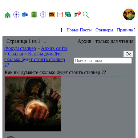
N
[ ·
Новые Посты
·
Сталкеры
·
Правила
]
Страница
1
из
1
1
Архив - только для чтения
Форум сталкер
»
Архив сайта
»
Свалка
»
Как вы думайте
сколько будет стоить сталкер
2?
Как вы думайте сколько будет стоить сталкер 2?