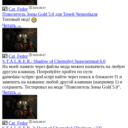
2026-08-07
Cat_Fedor
Повелитель Зоны Gold 5.0 для Теней Чернобыля
Топовый мод!
Читать →
2026-08-07
Cat_Fedor
S.T.A.L.K.E.R.: Shadow of Chernobyl Spawnermod 6.0
На моей памяти через файлы мода можно назначить на любую
другую клавишу. Попробуйте пройти по пути
gamedata>scripts>god.script найти через поиск в блокноте f1 и
заменить на название любой другой клавиши (например 1) и
сохранить. Тестировал на моде "Повелитель Зоны Gold 5.0".
Читать →
2026-08-07
Cat_Fedor