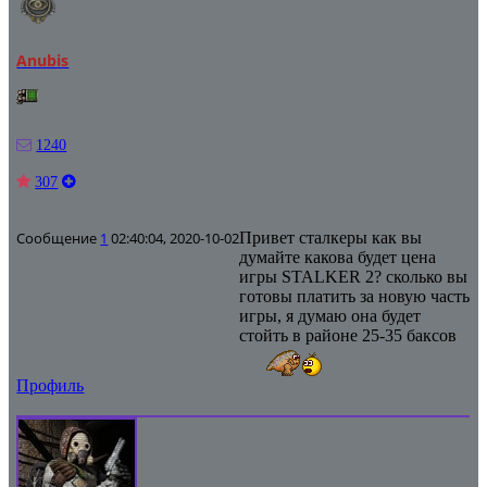
Anubis
1240
307
Сообщение
1
02:40:04, 2020-10-02
Привет сталкеры как вы
думайте какова будет цена
игры STALKER 2? сколько вы
готовы платить за новую часть
игры, я думаю она будет
стойть в районе 25-35 баксов
Профиль