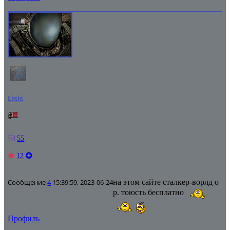
Lisis
55
12
Сообщение
4
15:39:59, 2023-06-24
на этом сайте сталкер-ворлд о
р. тоюсть бесплатно
Профиль