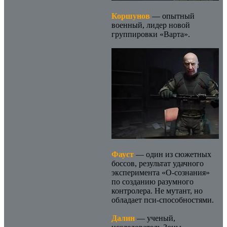
Коршунов
— опытный
военный, лидер новой
группировки «Варта».
Фауст
— один из сюжетных
боссов, результат удачного
эксперимента «О-сознания»
по созданию разумного
контролера. Не мутант, но
обладает пси-способностями.
Далин
— ученый,