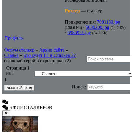
исследователь Зоны.
Рихтер
— сталкер.
Прикрепления:
7081139.jpg
·
5030200.jpg
(138.6 Kb)
(24.2 Kb)
·
6986951.jpg
(24.2 Kb)
Профиль
Форум сталкер
»
Архив сайта
»
Свалка
»
Кто будет ГГ в Сталкер 2?
(главный герой в игре сталкер 2)
Страница
1
из
1
1
Поиск:
ЭФИР СТАЛКЕРОВ