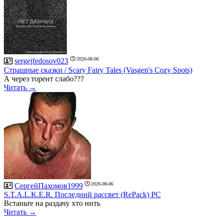
2026-08-06
sergejfedosov023
Страшные сказки / Scary Fairy Tales (Vasgen's Cozy Spots)
А через торент слабо???
Читать →
2026-08-06
СергейПахомов1999
S.T.A.L.K.E.R. Последний рассвет (RePack) PC
Встаньте на раздачу хто нить
Читать →