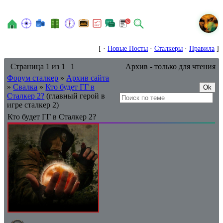
N
[ ·
Новые Посты
·
Сталкеры
·
Правила
]
Страница
1
из
1
1
Архив - только для чтения
Форум сталкер
»
Архив сайта
»
Свалка
»
Кто будет ГГ в
Сталкер 2?
(главный герой в
игре сталкер 2)
Кто будет ГГ в Сталкер 2?