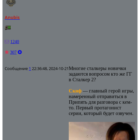
Anubis
1240
307
Сообщение
1
22:36:48, 2024-10-21
Многие сталкеры новички
задаются вопросом кто же ГГ
в Сталкер 2?
Скиф
— главный герой игры,
намеренный отправиться в
Припять для разговора с кем-
то. Первый протагонист
серии, который будет озвучен.