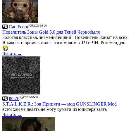
2026-08-06
Cat_Fedor
Повелитель Зоны Gold 5.0 для Теней Чернобыля
Золотая классика, знаменитейший "Повелитель Зоны" из всех.
Я какое-то время катал с этим модом в ТЧ и ЧН. Рекомендую
Читать →
2026-08-06
l8576
S.T.A.L.K.E.R.: Зов Припяти — мод GUNSLINGER Mod
всем хай че делать не могу бумаги из юпитера взять
Читать →