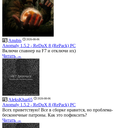
2026-08-06
Anubis
Anomaly 1.5.2 - ReDuX 8 (RePack) PC
Включи спавнер на F7 и отключи их)
Читать →
2026-08-06
AleksKhar65
Anomaly 1.5.2 - ReDuX 8 (RePack) PC
Всех приветствую! Все в сборке нравится, но проблема-
бесконечные патроны. Как это пофиксить?
Читать →