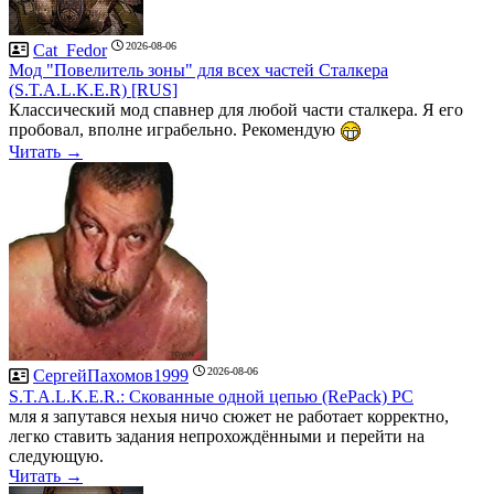
2026-08-06
Cat_Fedor
Мод "Повелитель зоны" для всех частей Сталкера
(S.T.A.L.K.E.R) [RUS]
Классический мод спавнер для любой части сталкера. Я его
пробовал, вполне играбельно. Рекомендую
Читать →
2026-08-06
СергейПахомов1999
S.T.A.L.K.E.R.: Скованные одной цепью (RePack) PC
мля я запутався нехыя ничо сюжет не работает корректно,
легко ставить задания непрохождёнными и перейти на
следующую.
Читать →