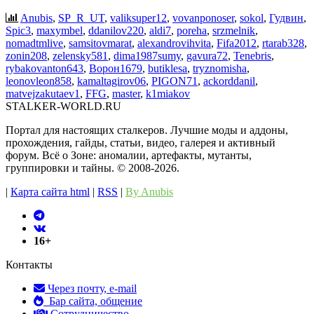
Anubis
,
SP_R_UT
,
valiksuper12
,
vovanponoser
,
sokol
,
Гудвин
,
Spic3
,
maxymbel
,
ddanilov220
,
aldi7
,
poreha
,
srzmelnik
,
nomadtmlive
,
samsitovmarat
,
alexandrovihvita
,
Fifa2012
,
rtarab328
,
zonin208
,
zelensky581
,
dima1987sumy
,
gavura72
,
Tenebris
,
rybakovanton643
,
Ворон1679
,
butiklesa
,
tryznomisha
,
leonovleon858
,
kamaltagirov06
,
PIGON71
,
ackorddanil
,
matvejzakutaev1
,
FFG
,
master
,
k1miakov
STALKER-WORLD.RU
Портал для настоящих сталкеров. Лучшие моды и аддоны,
прохождения, гайды, статьи, видео, галерея и активный
форум. Всё о Зоне: аномалии, артефакты, мутанты,
группировки и тайны. ©️ 2008-2026.
|
Карта сайта html
|
RSS
|
By Anubis
16+
Контакты
Через почту, e-mail
Бар сайта, общение
Сотрудничество