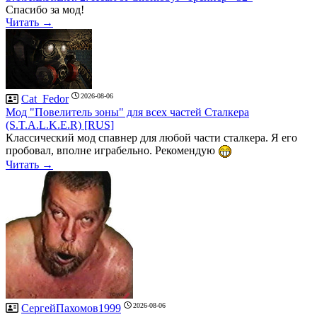
Спасибо за мод!
Читать →
2026-08-06
Cat_Fedor
Мод "Повелитель зоны" для всех частей Сталкера
(S.T.A.L.K.E.R) [RUS]
Классический мод спавнер для любой части сталкера. Я его
пробовал, вполне играбельно. Рекомендую
Читать →
2026-08-06
СергейПахомов1999