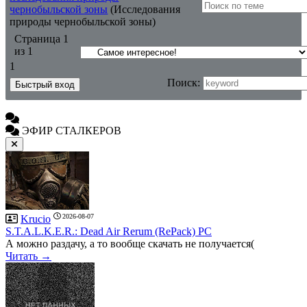
чернобыльской зоны
(Исследования
природы чернобыльской зоны)
Страница
1
из
1
1
Поиск:
ЭФИР СТАЛКЕРОВ
2026-08-07
Krucio
S.T.A.L.K.E.R.: Dead Air Rerum (RePack) PC
А можно раздачу, а то вообще скачать не получается(
Читать →