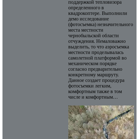
поддержкой тепловизора
определенного в
квадрокоптере. Выполнили
демо исследование
(фотосъемка) незначительного
места местности
чернобыльской области
отчуждения. Немаловажно
выделить, то что аэросъемка
местности проделывалась
самолетной платформой во
механическом порядке
согласно предварительно
конкретному маршруту.
Данное создает процедура
фотосъемки легким,
комфортным также в том
числе и комфортным…