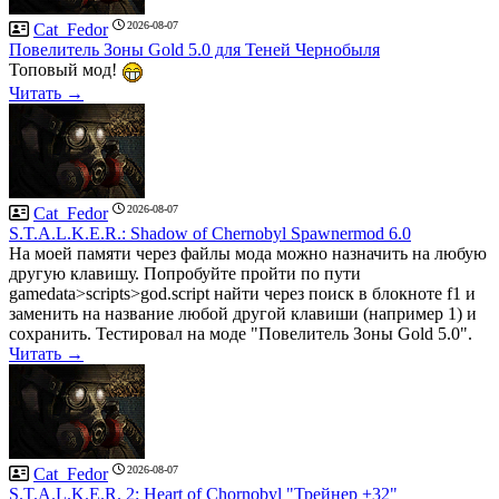
2026-08-07
Cat_Fedor
Повелитель Зоны Gold 5.0 для Теней Чернобыля
Топовый мод!
Читать →
2026-08-07
Cat_Fedor
S.T.A.L.K.E.R.: Shadow of Chernobyl Spawnermod 6.0
На моей памяти через файлы мода можно назначить на любую
другую клавишу. Попробуйте пройти по пути
gamedata>scripts>god.script найти через поиск в блокноте f1 и
заменить на название любой другой клавиши (например 1) и
сохранить. Тестировал на моде "Повелитель Зоны Gold 5.0".
Читать →
2026-08-07
Cat_Fedor
S.T.A.L.K.E.R. 2: Heart of Chornobyl "Трейнер +32"