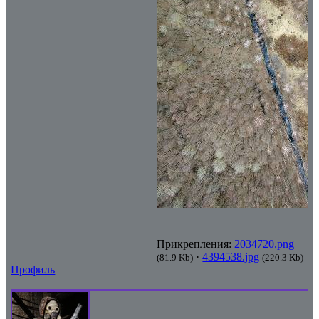
Прикрепления:
2034720.png
·
4394538.jpg
(81.9 Kb)
(220.3 Kb)
Профиль