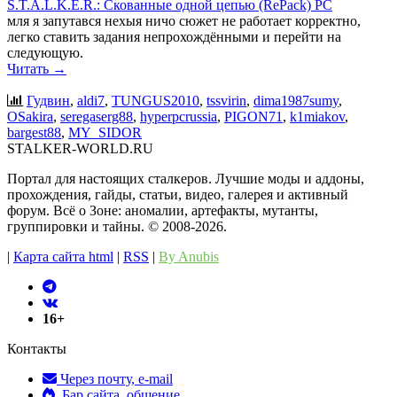
S.T.A.L.K.E.R.: Скованные одной цепью (RePack) PC
мля я запутався нехыя ничо сюжет не работает корректно,
легко ставить задания непрохождёнными и перейти на
следующую.
Читать →
Гудвин
,
aldi7
,
TUNGUS2010
,
tssvirin
,
dima1987sumy
,
OSakira
,
seregaserg88
,
hyperpcrussia
,
PIGON71
,
k1miakov
,
bargest88
,
MY_SIDOR
STALKER-WORLD.RU
Портал для настоящих сталкеров. Лучшие моды и аддоны,
прохождения, гайды, статьи, видео, галерея и активный
форум. Всё о Зоне: аномалии, артефакты, мутанты,
группировки и тайны. ©️ 2008-2026.
|
Карта сайта html
|
RSS
|
By Anubis
16+
Контакты
Через почту, e-mail
Бар сайта, общение