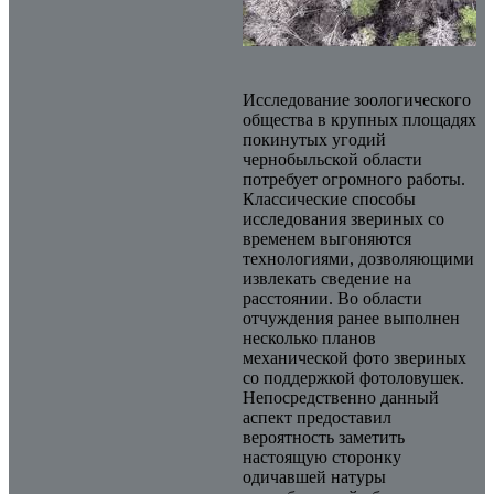
Исследование зоологического
общества в крупных площадях
покинутых угодий
чернобыльской области
потребует огромного работы.
Классические способы
исследования звериных со
временем выгоняются
технологиями, дозволяющими
извлекать сведение на
расстоянии. Во области
отчуждения ранее выполнен
несколько планов
механической фото звериных
со поддержкой фотоловушек.
Непосредственно данный
аспект предоставил
вероятность заметить
настоящую сторонку
одичавшей натуры