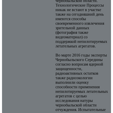
чернобыльской области.
Технологические Процессы
никак не встают в участке
также на сегодняшний день
имеются способы
своевременного извлечения
зрительной данных
(фотография также
видеоматериал) со
поддержкой непилотируемых
летательных агрегатов.
Во марте 2016 годы эксперты
Чернобыльского Середины
согласно вопросам ядерной
защищенности,
радиоактивных остатков
также радиоэкологии
выполнили оценку
способности применения
непилотируемых летательных
агрегатов с целью
исследования натуры
чернобыльской области
отчуждения. Испытательные