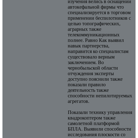
изучения велись в оснащении
автокефальной фирмы что
специализируется в торговом
применении беспилотников с
целью топографических,
аграрных также
телекоммуникационных
полнее. Равно Как выявил
навык партнерства,
направится ко специалистам
существовало верным
заключением. Во
чернобыльской области
отчуждения эксперты
доступно пояснили также
показали правило
деятельность также
способности непилотируемых
агрегатов.
Показали технику управления
квадрокоптером также
самолетной платформой
БПЛА. Выявили способности
исследования плоскости со