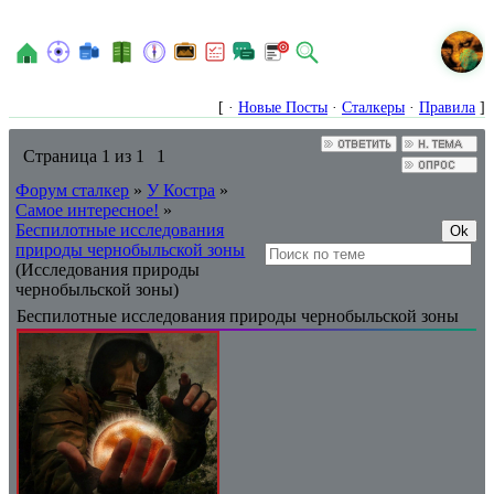
N
[ ·
Новые Посты
·
Сталкеры
·
Правила
]
Страница
1
из
1
1
Форум сталкер
»
У Костра
»
Самое интересное!
»
Беспилотные исследования
природы чернобыльской зоны
(Исследования природы
чернобыльской зоны)
Беспилотные исследования природы чернобыльской зоны