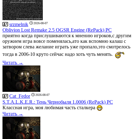
2026-08-07
srzmelnik
Oblivion Lost Remake 2.5 OGSR Engine (RePack) PC
приятно когда прислушиваются к мнению игроков,с другим
оружием игра вовсе поменялась,ато как вспомню калаш с
затвором слева желание играть уже пропало,это смотрелось
тогда в 2006-10 круто сейчас надо хоть чуть менять.
Читать →
2026-08-07
Cat_Fedor
S.T.A.L.K.E.R.: Тень Чернобыля 1.0006 (RePack) PC
Классная игра, моя любимая часть сталкера
Читать →