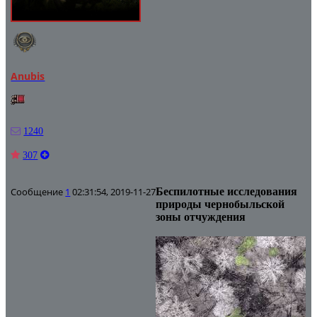
Anubis
1240
307
Сообщение
1
02:31:54, 2019-11-27
Беспилотные исследования
природы чернобыльской
зоны отчуждения