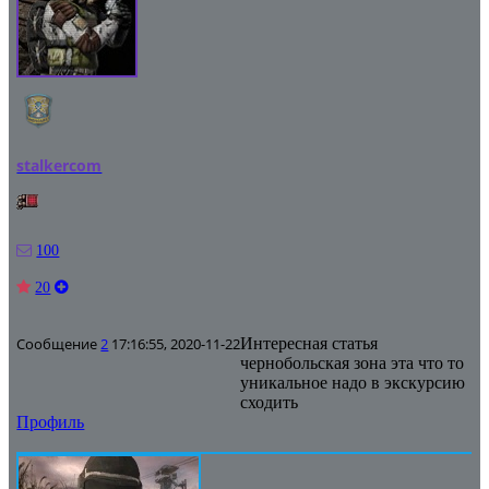
stalkercom
100
20
Сообщение
2
17:16:55, 2020-11-22
Интересная статья
чернобольская зона эта что то
уникальное надо в экскурсию
сходить
Профиль