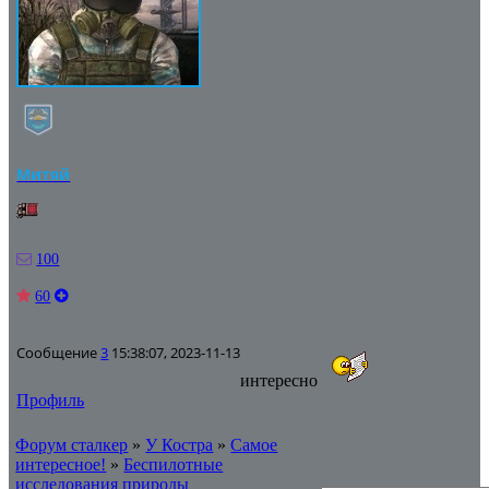
Митяй
100
60
Сообщение
3
15:38:07, 2023-11-13
интересно
Профиль
Форум сталкер
»
У Костра
»
Самое
интересное!
»
Беспилотные
исследования природы