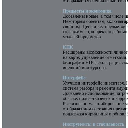
отображается специальный HUD
Предметы и экономика
Добавлены новые, в том числе 
Некоторым объектам, включая а
свойства. Цена и вес предметов 
содержимого, корректно работа
моделей предметов.
КПК
Расширены возможности личного
на карте, управление отметками,
биографии НПС, фильтрация сю
внешний вид курсора.
Интерфейс
Улучшен интерфейс инвентаря, 
система разбора и ремонта амун
Добавлено использование патрон
обыске, подсветка ячеек и корре
Реализовано масштабирование 
отображением состояния предме
поддержка кириллицы и обновлё
Инструменты и стабильность