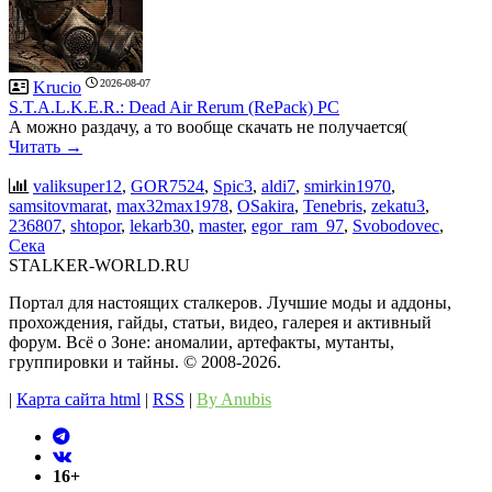
2026-08-07
Krucio
S.T.A.L.K.E.R.: Dead Air Rerum (RePack) PC
А можно раздачу, а то вообще скачать не получается(
Читать →
valiksuper12
,
GOR7524
,
Spic3
,
aldi7
,
smirkin1970
,
samsitovmarat
,
max32max1978
,
OSakira
,
Tenebris
,
zekatu3
,
236807
,
shtopor
,
lekarb30
,
master
,
egor_ram_97
,
Svobodovec
,
Сека
STALKER-WORLD.RU
Портал для настоящих сталкеров. Лучшие моды и аддоны,
прохождения, гайды, статьи, видео, галерея и активный
форум. Всё о Зоне: аномалии, артефакты, мутанты,
группировки и тайны. ©️ 2008-2026.
|
Карта сайта html
|
RSS
|
By Anubis
16+