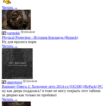
Читать →
2026-08-08
varstokk
Рhysical Рrotection - История Борланда (Repack)
Ну для пролога норм
Читать →
2026-08-08
alanvtoroi
Вариант Омега 2: Холодное лето 2014-го [OGSR] (RePack) PC
ну как дверь поддалась? я тоже не могу открыть этот тайник
за дверью как только не пробовал
Читать →