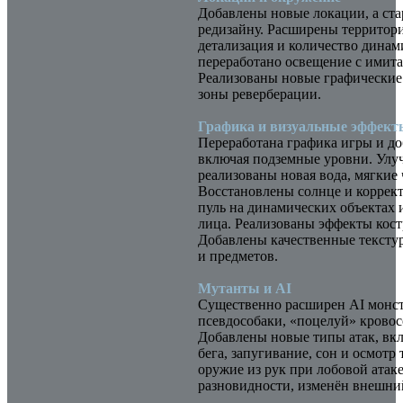
Добавлены новые локации, а ст
редизайну. Расширены территор
детализация и количество дина
переработано освещение с имита
Реализованы новые графические
зоны реверберации.
Графика и визуальные эффект
Переработана графика игры и д
включая подземные уровни. Улу
реализованы новая вода, мягкие 
Восстановлены солнце и коррект
пуль на динамических объектах и
лица. Реализованы эффекты кост
Добавлены качественные тексту
и предметов.
Мутанты и AI
Существенно расширен AI монстр
псевдособаки, «поцелуй» кровос
Добавлены новые типы атак, вкл
бега, запугивание, сон и осмот
оружие из рук при лобовой атак
разновидности, изменён внешни