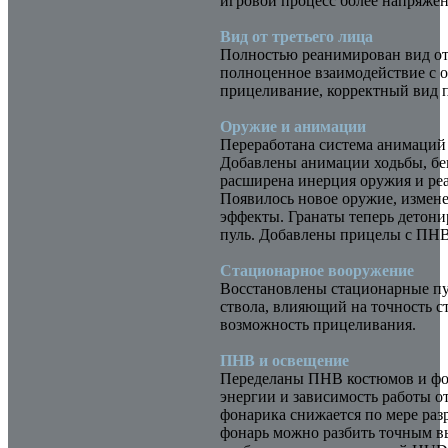
игровой процесс более напряжё
Вид от третьего лица
Полностью реанимирован вид от 
полноценное взаимодействие с о
прицеливание, корректный вид 
Оружие и анимации
Переработана система анимаций
Добавлены анимации ходьбы, бег
расширена инерция оружия и ре
Появилось новое оружие, измен
эффекты. Гранаты теперь детон
пуль. Добавлены прицелы с ПНВ
Стационарное вооружение
Восстановлены стационарные пу
ствола, влияющий на точность с
возможность прицеливания.
ПНВ и освещение
Переделаны ПНВ костюмов и фо
энергии и зависимость работы о
фонарика снижается по мере раз
фонарь можно разбить точным 