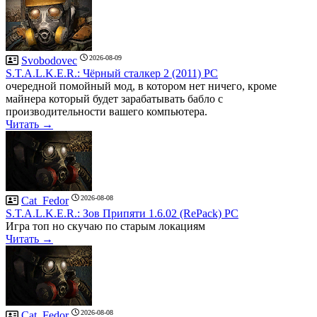
2026-08-09
Svobodovec
S.T.A.L.K.E.R.: Чёрный сталкер 2 (2011) PC
очередной помойный мод, в котором нет ничего, кроме
майнера который будет зарабатывать бабло с
производительности вашего компьютера.
Читать →
2026-08-08
Cat_Fedor
S.T.A.L.K.E.R.: Зов Припяти 1.6.02 (RePack) PC
Игра топ но скучаю по старым локациям
Читать →
2026-08-08
Cat_Fedor