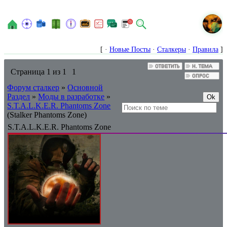
N
[ ·
Новые Посты
·
Сталкеры
·
Правила
]
Страница
1
из
1
1
Форум сталкер
»
Основной
Раздел
»
Моды в разработке
»
S.T.A.L.K.E.R. Phantoms Zone
(Stalker Phantoms Zone)
S.T.A.L.K.E.R. Phantoms Zone