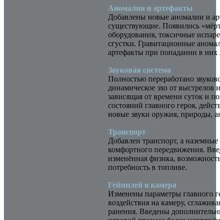
Аномалии и артефакты
Добавлены новые аномалии и ар
существующие. Появились «мёрт
оборудования, токсичные испаре
сгустки. Гравитационные анома
артефакты при попадании в них
Звуковая система
Полностью переработано звуков
динамическое эхо от выстрелов 
зависящая от времени суток и п
состояний главного героя, дейс
новые звуки оружия, природы, а
Транспорт
Добавлен транспорт, а наземные
комфортного передвижения. Вве
изменённая физика, возможност
потребность в топливе.
Геймплей и камера
Изменены параметры главного г
воздействия на камеру, сглажив
ранения. Введены дополнительн