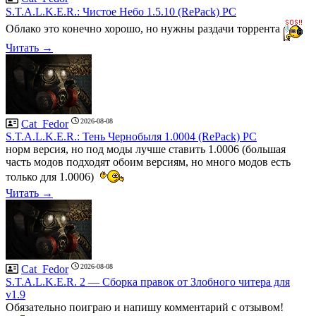
S.T.A.L.K.E.R.: Чистое Небо 1.5.10 (RePack) PC
Облако это конечно хорошо, но нужны раздачи торрента
Читать →
2026-08-08
Cat_Fedor
S.T.A.L.K.E.R.: Тень Чернобыля 1.0004 (RePack) PC
норм версия, но под моды лучше ставить 1.0006 (большая
часть модов подходят обоим версиям, но много модов есть
только для 1.0006)
Читать →
2026-08-08
Cat_Fedor
S.T.A.L.K.E.R. 2 — Сборка правок от Злобного читера для
v1.9
Обязательно поиграю и напишу комментарий с отзывом!