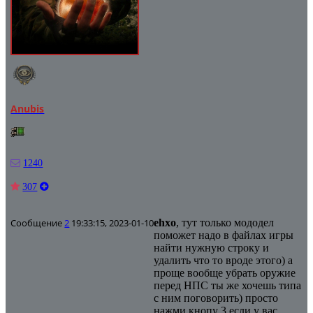
Anubis
1240
307
Сообщение
2
19:33:15, 2023-01-10
ehxo
, тут только мододел
поможет надо в файлах игры
найти нужную строку и
удалить что то вроде этого) а
проще вообще убрать оружие
перед НПС ты же хочешь типа
с ним поговорить) просто
нажми кнопу 3 если у вас