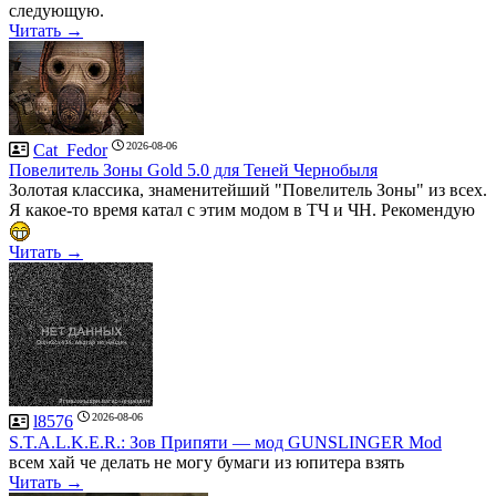
следующую.
Читать →
2026-08-06
Cat_Fedor
Повелитель Зоны Gold 5.0 для Теней Чернобыля
Золотая классика, знаменитейший "Повелитель Зоны" из всех.
Я какое-то время катал с этим модом в ТЧ и ЧН. Рекомендую
Читать →
2026-08-06
l8576
S.T.A.L.K.E.R.: Зов Припяти — мод GUNSLINGER Mod
всем хай че делать не могу бумаги из юпитера взять
Читать →