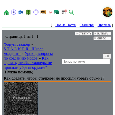
N
[ ·
Новые Посты
·
Сталкеры
·
Правила
]
Страница
1
из
1
1
Форум сталкер
»
S.T.A.L.K.E.R.: Школа
моддинга
»
Уроки, вопросы
по созданию модов
»
Как
сделать, чтобы сталкеры не
просили убрать оружие?
(Нужна помощь)
Как сделать, чтобы сталкеры не просили убрать оружие?