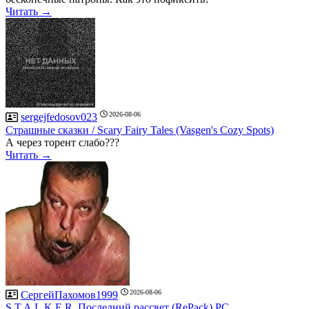
Читать →
2026-08-06
sergejfedosov023
Страшные сказки / Scary Fairy Tales (Vasgen's Cozy Spots)
А через торент слабо???
Читать →
2026-08-06
СергейПахомов1999
S.T.A.L.K.E.R. Последний рассвет (RePack) PC