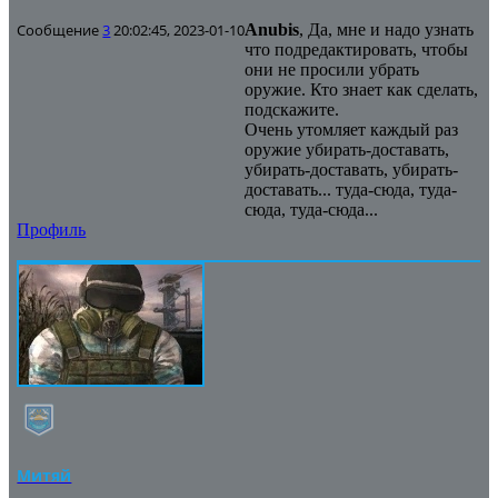
Сообщение
3
20:02:45, 2023-01-10
Anubis
, Да, мне и надо узнать
что подредактировать, чтобы
они не просили убрать
оружие. Кто знает как сделать,
подскажите.
Очень утомляет каждый раз
оружие убирать-доставать,
убирать-доставать, убирать-
доставать... туда-сюда, туда-
сюда, туда-сюда...
Профиль
Митяй