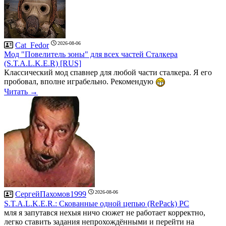
2026-08-06
Cat_Fedor
Мод "Повелитель зоны" для всех частей Сталкера
(S.T.A.L.K.E.R) [RUS]
Классический мод спавнер для любой части сталкера. Я его
пробовал, вполне играбельно. Рекомендую
Читать →
2026-08-06
СергейПахомов1999
S.T.A.L.K.E.R.: Скованные одной цепью (RePack) PC
мля я запутався нехыя ничо сюжет не работает корректно,
легко ставить задания непрохождёнными и перейти на