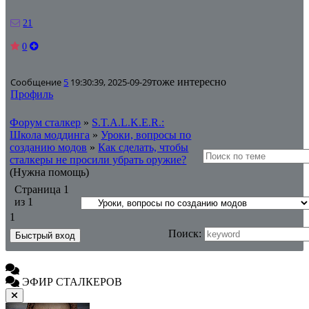
21
0
Сообщение
5
19:30:39, 2025-09-29
тоже интересно
Профиль
Форум сталкер
»
S.T.A.L.K.E.R.:
Школа моддинга
»
Уроки, вопросы по
созданию модов
»
Как сделать, чтобы
сталкеры не просили убрать оружие?
(Нужна помощь)
Страница
1
из
1
1
Поиск:
ЭФИР СТАЛКЕРОВ