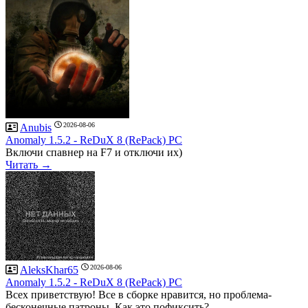
2026-08-06
Anubis
Anomaly 1.5.2 - ReDuX 8 (RePack) PC
Включи спавнер на F7 и отключи их)
Читать →
2026-08-06
AleksKhar65
Anomaly 1.5.2 - ReDuX 8 (RePack) PC
Всех приветствую! Все в сборке нравится, но проблема-
бесконечные патроны. Как это пофиксить?