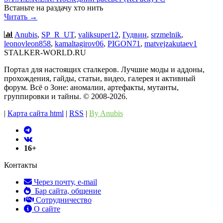
Встаньте на раздачу хто нить
Читать →
Anubis
,
SP_R_UT
,
valiksuper12
,
Гудвин
,
srzmelnik
,
leonovleon858
,
kamaltagirov06
,
PIGON71
,
matvejzakutaev1
STALKER-WORLD.RU
Портал для настоящих сталкеров. Лучшие моды и аддоны,
прохождения, гайды, статьи, видео, галерея и активный
форум. Всё о Зоне: аномалии, артефакты, мутанты,
группировки и тайны. ©️ 2008-2026.
|
Карта сайта html
|
RSS
|
By Anubis
16+
Контакты
Через почту, e-mail
Бар сайта, общение
Сотрудничество
О сайте