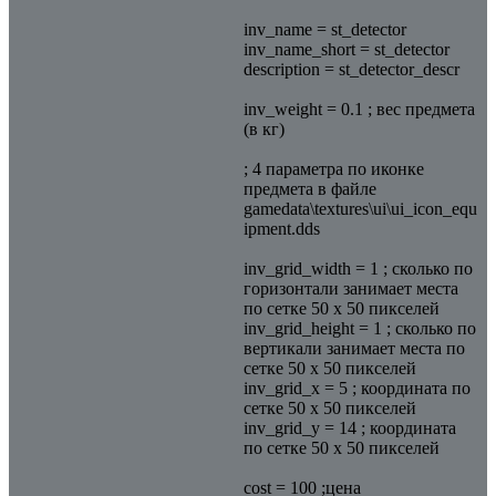
inv_name = st_detector
inv_name_short = st_detector
description = st_detector_descr
inv_weight = 0.1 ; вес предмета
(в кг)
; 4 параметра по иконке
предмета в файле
gamedata\textures\ui\ui_icon_equ
ipment.dds
inv_grid_width = 1 ; сколько по
горизонтали занимает места
по сетке 50 х 50 пикселей
inv_grid_height = 1 ; сколько по
вертикали занимает места по
сетке 50 х 50 пикселей
inv_grid_x = 5 ; координата по
сетке 50 х 50 пикселей
inv_grid_y = 14 ; координата
по сетке 50 х 50 пикселей
cost = 100 ;цена