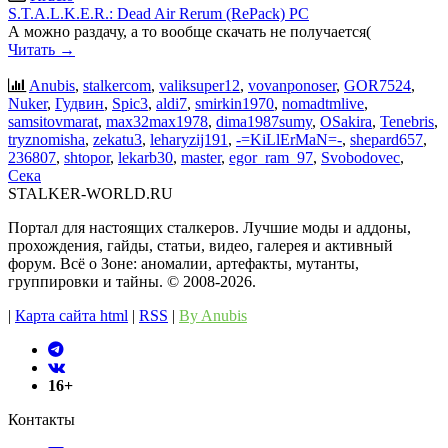
S.T.A.L.K.E.R.: Dead Air Rerum (RePack) PC
А можно раздачу, а то вообще скачать не получается(
Читать →
Anubis
,
stalkercom
,
valiksuper12
,
vovanponoser
,
GOR7524
,
Nuker
,
Гудвин
,
Spic3
,
aldi7
,
smirkin1970
,
nomadtmlive
,
samsitovmarat
,
max32max1978
,
dima1987sumy
,
OSakira
,
Tenebris
,
tryznomisha
,
zekatu3
,
leharyzij191
,
-=KiLlErMaN=-
,
shepard657
,
236807
,
shtopor
,
lekarb30
,
master
,
egor_ram_97
,
Svobodovec
,
Сека
STALKER-WORLD.RU
Портал для настоящих сталкеров. Лучшие моды и аддоны,
прохождения, гайды, статьи, видео, галерея и активный
форум. Всё о Зоне: аномалии, артефакты, мутанты,
группировки и тайны. ©️ 2008-2026.
|
Карта сайта html
|
RSS
|
By Anubis
16+
Контакты