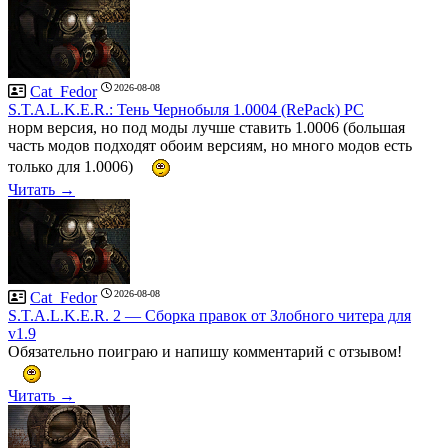
2026-08-08
Cat_Fedor
S.T.A.L.K.E.R.: Тень Чернобыля 1.0004 (RePack) PC
норм версия, но под моды лучше ставить 1.0006 (большая
часть модов подходят обоим версиям, но много модов есть
только для 1.0006)
Читать →
2026-08-08
Cat_Fedor
S.T.A.L.K.E.R. 2 — Сборка правок от Злобного читера для
v1.9
Обязательно поиграю и напишу комментарий с отзывом!
Читать →