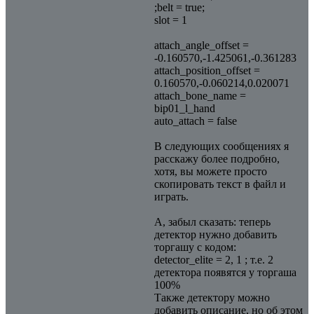
;belt = true;
slot = 1
attach_angle_offset =
-0.160570,-1.425061,-0.361283
attach_position_offset =
0.160570,-0.060214,0.020071
attach_bone_name =
bip01_l_hand
auto_attach = false
В следующих сообщениях я
расскажу более подробно,
хотя, вы можете просто
скопировать текст в файл и
играть.
А, забыл сказать: теперь
детектор нужно добавить
торгашу с кодом:
detector_elite = 2, 1 ; т.е. 2
детектора появятся у торгаша
100%
Также детектору можно
добавить описание, но об этом