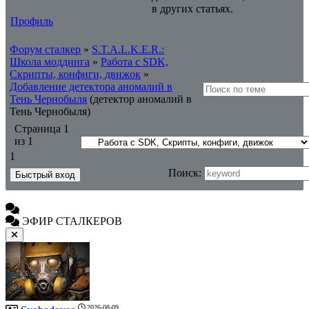
в других статьях.
Профиль
Форум сталкер
»
S.T.A.L.K.E.R.:
Школа моддинга
»
Работа с SDK,
Скрипты, конфиги, движок
»
Добавление детектора аномалий в
Тень Чернобыля
(детектор аномалий в
Тень Чернобыля)
Страница
1
из
1
1
Поиск:
ЭФИР СТАЛКЕРОВ
2026-08-09