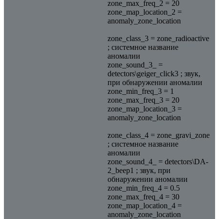
zone_max_freq_2 = 20
zone_map_location_2 =
anomaly_zone_location
zone_class_3 = zone_radioactive
; системное название
аномалии
zone_sound_3_ =
detectors\geiger_click3 ; звук,
при обнаружении аномалии
zone_min_freq_3 = 1
zone_max_freq_3 = 20
zone_map_location_3 =
anomaly_zone_location
zone_class_4 = zone_gravi_zone
; системное название
аномалии
zone_sound_4_ = detectors\DA-
2_beep1 ; звук, при
обнаружении аномалии
zone_min_freq_4 = 0.5
zone_max_freq_4 = 30
zone_map_location_4 =
anomaly_zone_location