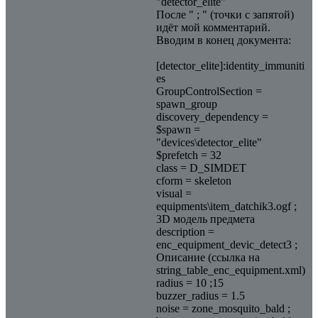
"detector_elite"
После " ; " (точки с запятой)
идёт мой комментарий.
Вводим в конец документа:
[detector_elite]:identity_immuniti
es
GroupControlSection =
spawn_group
discovery_dependency =
$spawn =
"devices\detector_elite"
$prefetch = 32
class = D_SIMDET
cform = skeleton
visual =
equipments\item_datchik3.ogf ;
3D модель предмета
description =
enc_equipment_devic_detect3 ;
Описание (ссылка на
string_table_enc_equipment.xml)
radius = 10 ;15
buzzer_radius = 1.5
noise = zone_mosquito_bald ;