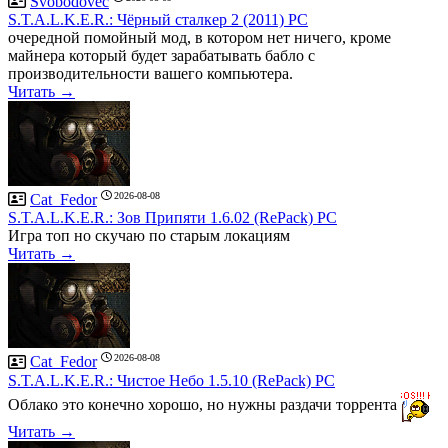
Svobodovec
S.T.A.L.K.E.R.: Чёрный сталкер 2 (2011) PC
очередной помойный мод, в котором нет ничего, кроме
майнера который будет зарабатывать бабло с
производительности вашего компьютера.
Читать →
2026-08-08
Cat_Fedor
S.T.A.L.K.E.R.: Зов Припяти 1.6.02 (RePack) PC
Игра топ но скучаю по старым локациям
Читать →
2026-08-08
Cat_Fedor
S.T.A.L.K.E.R.: Чистое Небо 1.5.10 (RePack) PC
Облако это конечно хорошо, но нужны раздачи торрента
Читать →