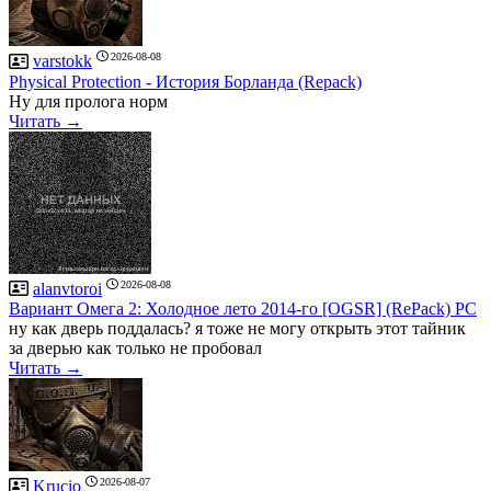
2026-08-08
varstokk
Рhysical Рrotection - История Борланда (Repack)
Ну для пролога норм
Читать →
2026-08-08
alanvtoroi
Вариант Омега 2: Холодное лето 2014-го [OGSR] (RePack) PC
ну как дверь поддалась? я тоже не могу открыть этот тайник
за дверью как только не пробовал
Читать →
2026-08-07
Krucio