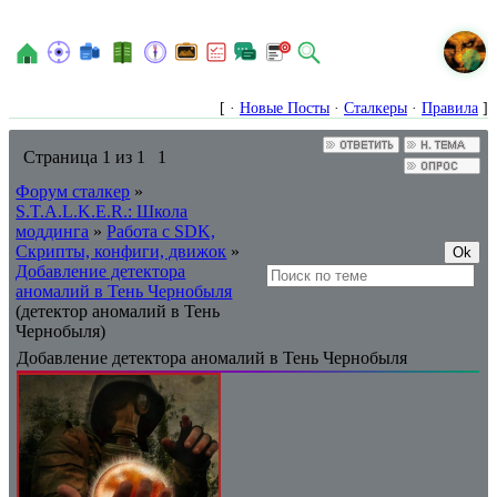
N
[ ·
Новые Посты
·
Сталкеры
·
Правила
]
Страница
1
из
1
1
Форум сталкер
»
S.T.A.L.K.E.R.: Школа
моддинга
»
Работа с SDK,
Скрипты, конфиги, движок
»
Добавление детектора
аномалий в Тень Чернобыля
(детектор аномалий в Тень
Чернобыля)
Добавление детектора аномалий в Тень Чернобыля