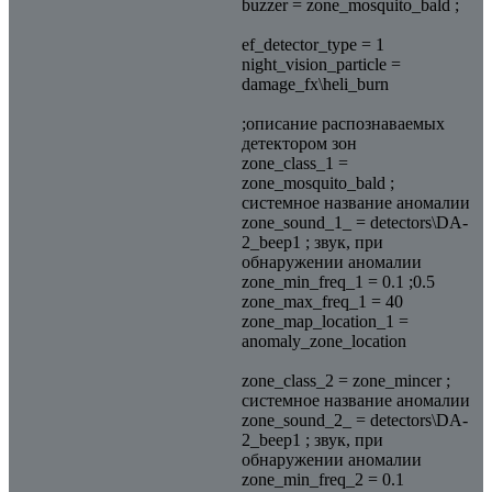
buzzer = zone_mosquito_bald ;
ef_detector_type = 1
night_vision_particle =
damage_fx\heli_burn
;описание распознаваемых
детектором зон
zone_class_1 =
zone_mosquito_bald ;
системное название аномалии
zone_sound_1_ = detectors\DA-
2_beep1 ; звук, при
обнаружении аномалии
zone_min_freq_1 = 0.1 ;0.5
zone_max_freq_1 = 40
zone_map_location_1 =
anomaly_zone_location
zone_class_2 = zone_mincer ;
системное название аномалии
zone_sound_2_ = detectors\DA-
2_beep1 ; звук, при
обнаружении аномалии
zone_min_freq_2 = 0.1