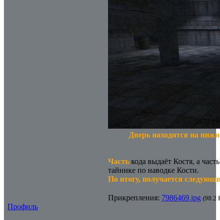
Дверь находится на нижн
Часть
кода выдаёт Костя, а част
тайнике по наводке Кости.
По итогу, получается следующи
Прикрепления:
7986469.jpg
(98.2 
Профиль