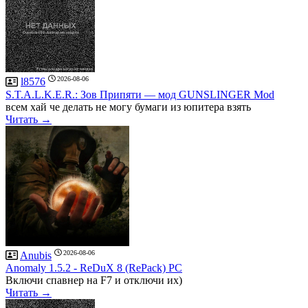
2026-08-06
l8576
S.T.A.L.K.E.R.: Зов Припяти — мод GUNSLINGER Mod
всем хай че делать не могу бумаги из юпитера взять
Читать →
2026-08-06
Anubis
Anomaly 1.5.2 - ReDuX 8 (RePack) PC
Включи спавнер на F7 и отключи их)
Читать →