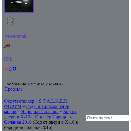
p1wershell
1
0
Сообщение
3
21:14:02, 2026-06-06
ы
Профиль
Форум сталкер
»
S.T.A.L.K.E.R.
ФОРУМ
»
Гиды и Прохождение
модов
»
Народная Солянка
»
Код от
двери в X-10 в Сталкер Народная
Солянка 2016
(Код от двери в X-10 в
народной солянке 2016)