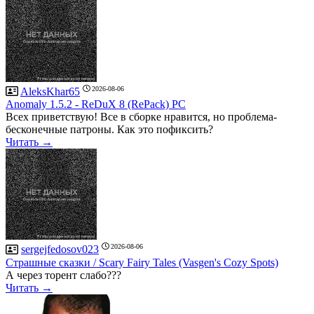
2026-08-06
AleksKhar65
Anomaly 1.5.2 - ReDuX 8 (RePack) PC
Всех приветствую! Все в сборке нравится, но проблема-
бесконечные патроны. Как это пофиксить?
Читать →
2026-08-06
sergejfedosov023
Страшные сказки / Scary Fairy Tales (Vasgen's Cozy Spots)
А через торент слабо???
Читать →