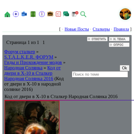
N
[ ·
Новые Посты
·
Сталкеры
·
Правила
]
Страница
1
из
1
1
Форум сталкер
»
S.T.A.L.K.E.R. ФОРУМ
»
Гиды и Прохождение модов
»
Народная Солянка
»
Код от
двери в X-10 в Сталкер
Народная Солянка 2016
(Код
от двери в X-10 в народной
солянке 2016)
Код от двери в X-10 в Сталкер Народная Солянка 2016