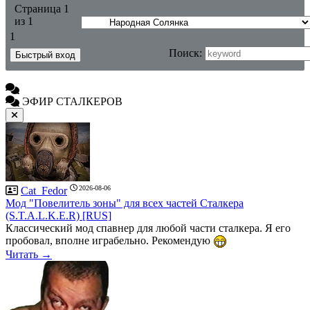
Страница
1
из
1
1
Поиск:
ЭФИР СТАЛКЕРОВ
2026-08-06
Cat_Fedor
Мод "Повелитель зоны" для всех частей Сталкера
(S.T.A.L.K.E.R) [RUS]
Классический мод спавнер для любой части сталкера. Я его
пробовал, вполне играбельно. Рекомендую
Читать →