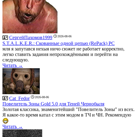
2026-08-06
СергейПахомов1999
S.T.A.L.K.E.R.: Скованные одной цепью (RePack) PC
мля я запутався нехыя ничо сюжет не работает корректно,
легко ставить задания непрохождёнными и перейти на
следующую.
Читать →
2026-08-06
Cat_Fedor
Повелитель Зоны Gold 5.0 для Теней Чернобыля
Золотая классика, знаменитейший "Повелитель Зоны" из всех.
Я какое-то время катал с этим модом в ТЧ и ЧН. Рекомендую
Читать →