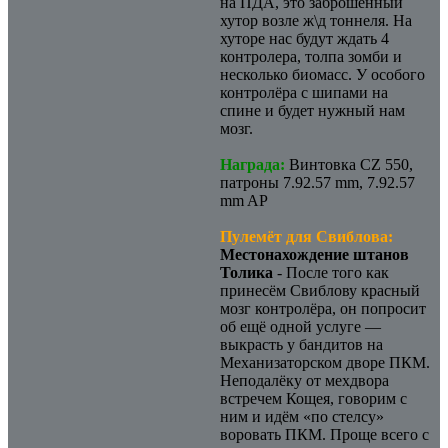
на ПДА, это заброшенный
хутор возле ж\д тоннеля. На
хуторе нас будут ждать 4
контролера, толпа зомби и
несколько биомасс. У особого
контролёра с шипами на
спине и будет нужный нам
мозг.
Награда:
Винтовка CZ 550,
патроны 7.92.57 mm, 7.92.57
mm AP
Пулемёт для Свиблова:
Местонахождение штанов
Толика
- После того как
принесём Свиблову красный
мозг контролёра, он попросит
об ещё одной услуге —
выкрасть у бандитов на
Механизаторском дворе ПКМ.
Неподалёку от мехдвора
встречем Кощея, говорим с
ним и идём «по стелсу»
воровать ПКМ. Проще всего с