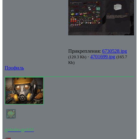
Прикрепления:
6730528.jpg
·
4701699.jpg
(120.3 Kb)
(165.7
Kb)
Профиль
golodruga101