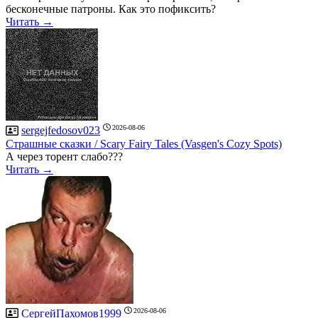
бесконечные патроны. Как это пофиксить?
Читать →
2026-08-06
sergejfedosov023
Страшные сказки / Scary Fairy Tales (Vasgen's Cozy Spots)
А через торент слабо???
Читать →
2026-08-06
СергейПахомов1999