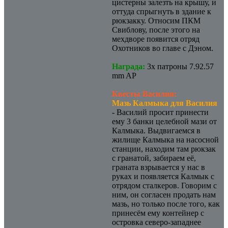
цистерны залезть на крышу, и
оттуда спрыгнуть в здание к
рюкзакку. Относим ПКМ
Свиблову, после этого на
мехдворе появится отряд
Охотников во главе с Дэном.
Награда:
3х патроны 7.92.57
mm AP
Квесты Василия:
Мазь Калмыка для Василия
- Василий просит принести
ему 3 банки целебной мази от
Калмыка. Выдвигаемся в
жилище Калмыка на насосной
станции, находим там рюкзак
с гранатой, забираем её,
граната взрывается у нас в
руках и появляется Калмык с
отрядом сталкеров. Говорим с
ним, он согласен продать нам
мазь, но только после того, как
принесём ему контейнер с
островка северо-западнее