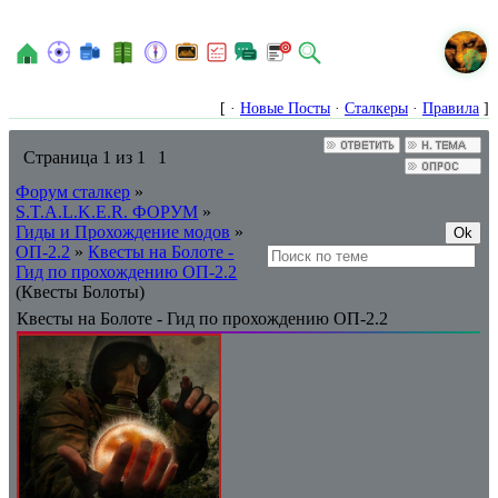
N
[ ·
Новые Посты
·
Сталкеры
·
Правила
]
Страница
1
из
1
1
Форум сталкер
»
S.T.A.L.K.E.R. ФОРУМ
»
Гиды и Прохождение модов
»
ОП-2.2
»
Квесты на Болоте -
Гид по прохождению ОП-2.2
(Квесты Болоты)
Квесты на Болоте - Гид по прохождению ОП-2.2