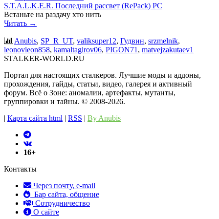
S.T.A.L.K.E.R. Последний рассвет (RePack) PC
Встаньте на раздачу хто нить
Читать →
Anubis
,
SP_R_UT
,
valiksuper12
,
Гудвин
,
srzmelnik
,
leonovleon858
,
kamaltagirov06
,
PIGON71
,
matvejzakutaev1
STALKER-WORLD.RU
Портал для настоящих сталкеров. Лучшие моды и аддоны,
прохождения, гайды, статьи, видео, галерея и активный
форум. Всё о Зоне: аномалии, артефакты, мутанты,
группировки и тайны. ©️ 2008-2026.
|
Карта сайта html
|
RSS
|
By Anubis
16+
Контакты
Через почту, e-mail
Бар сайта, общение
Сотрудничество
О сайте