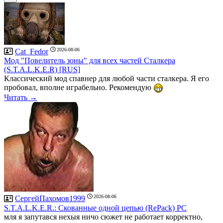
2026-08-06
Cat_Fedor
Мод "Повелитель зоны" для всех частей Сталкера
(S.T.A.L.K.E.R) [RUS]
Классический мод спавнер для любой части сталкера. Я его
пробовал, вполне играбельно. Рекомендую
Читать →
2026-08-06
СергейПахомов1999
S.T.A.L.K.E.R.: Скованные одной цепью (RePack) PC
мля я запутався нехыя ничо сюжет не работает корректно,