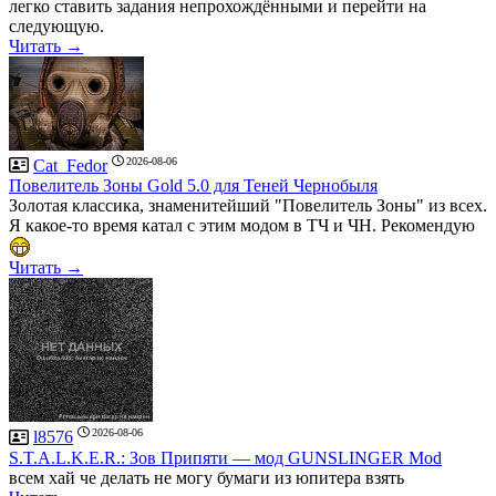
легко ставить задания непрохождёнными и перейти на
следующую.
Читать →
2026-08-06
Cat_Fedor
Повелитель Зоны Gold 5.0 для Теней Чернобыля
Золотая классика, знаменитейший "Повелитель Зоны" из всех.
Я какое-то время катал с этим модом в ТЧ и ЧН. Рекомендую
Читать →
2026-08-06
l8576
S.T.A.L.K.E.R.: Зов Припяти — мод GUNSLINGER Mod
всем хай че делать не могу бумаги из юпитера взять