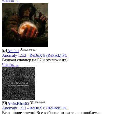
Читать →
2026-08-06
Anubis
Anomaly 1.5.2 - ReDuX 8 (RePack) PC
Включи спавнер на F7 и отключи их)
Читать →
2026-08-06
AleksKhar65
Anomaly 1.5.2 - ReDuX 8 (RePack) PC
Всех приветствую! Все в сборке нравится, но проблема-