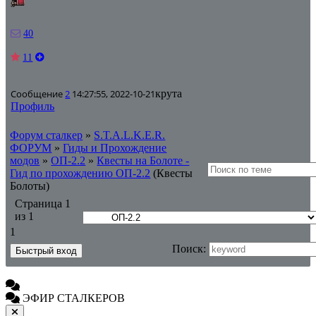
40
11
Сообщение
2
14:27:55, 2022-10-21
крута
Профиль
Форум сталкер
»
S.T.A.L.K.E.R.
ФОРУМ
»
Гиды и Прохождение
модов
»
ОП-2.2
»
Квесты на Болоте -
Гид по прохождению ОП-2.2
(Квесты
Болоты)
Страница
1
из
1
1
Поиск:
ЭФИР СТАЛКЕРОВ