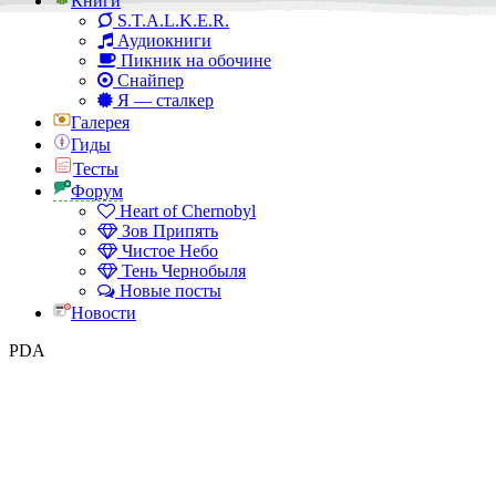
Книги
S.T.A.L.K.E.R.
Аудиокниги
Пикник на обочине
Снайпер
Я — сталкер
Галерея
Гиды
Тесты
Форум
Heart of Chernobyl
Зов Припять
Чистое Небо
Тень Чернобыля
Новые посты
Новости
PDA