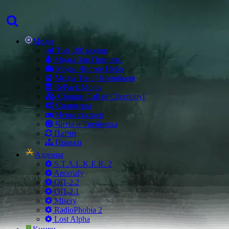
Моды
Топ 100 модов
Моды Зов Припяти
Моды Чистое Небо
Моды Тень Чернобыля
RePack Моды
Сборки Call of Chernobyl
Спавнеры
Игры сталкер
Читы и Трейнеры
Патчи
Правки
Аддоны
S.T.A.L.K.E.R. 2
Anomaly
ОП-2.2
ОП-2.1
Misery
RadioPhobia 2
Lost Alpha