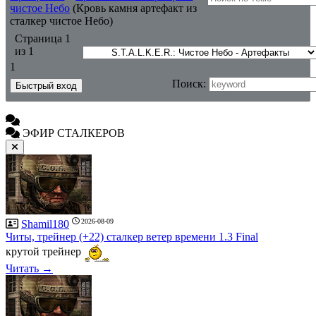
чистое Небо
(Кровь камня артефакт из
сталкер чистое Небо)
Страница
1
из
1
1
Поиск:
ЭФИР СТАЛКЕРОВ
2026-08-09
Shamil180
Читы, трейнер (+22) сталкер ветер времени 1.3 Final
крутой трейнер
Читать →