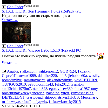
2026-08-08
Cat_Fedor
S.T.A.L.K.E.R.: Зов Припяти 1.6.02 (RePack) PC
Игра топ но скучаю по старым локациям
Читать →
2026-08-08
Cat_Fedor
S.T.A.L.K.E.R.: Чистое Небо 1.5.10 (RePack) PC
Облако это конечно хорошо, но нужны раздачи торрента
Читать →
Anubis
,
stalkercom
,
valiksuper12
,
GOR7524
,
Гудвин
,
СергейПахомов1999
,
ddanilov220
,
aldi7
,
jiehoboc60a
,
wasilly
,
nomadtmlive
,
samsitovmarat
,
alexandrovihvita
,
voidRETURN
,
TUNGUS2010
,
petroviccingiz43
,
Fifa2012
,
Gsargon
,
sim13chita1975m7
,
rtarab328
,
egoravdeev389
,
dima1987sumy
,
proscurinalexeiewgenewich
,
parshine
,
хисп
,
ksmsasha1973
,
DENSELBY1
,
Gastodead
,
shtopor
,
stslker31RUS
,
Mercenary
,
mathewsyastreboff
,
onlyqwix
,
iackrawkowsky2015
STALKER-WORLD.RU