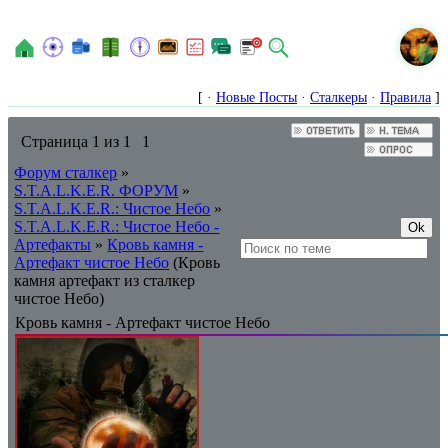
N
[ ·
Новые Посты
·
Сталкеры
·
Правила
]
Страница
1
из
1
1
Форум сталкер
»
S.T.A.L.K.E.R. ФОРУМ
»
S.T.A.L.K.E.R.: Чистое Небо
»
S.T.A.L.K.E.R.: Чистое Небо -
Артефакты
»
Кровь камня -
Артефакт чистое Небо
(Кровь
камня артефакт из сталкер
чистое Небо)
Кровь камня - Артефакт чистое Небо