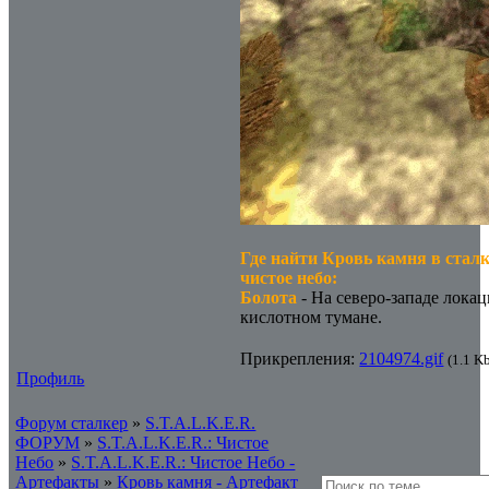
Где найти Кровь камня в стал
чистое небо:
Болота
- На северо-западе локац
кислотном тумане.
Прикрепления:
2104974.gif
(1.1 K
Профиль
Форум сталкер
»
S.T.A.L.K.E.R.
ФОРУМ
»
S.T.A.L.K.E.R.: Чистое
Небо
»
S.T.A.L.K.E.R.: Чистое Небо -
Артефакты
»
Кровь камня - Артефакт