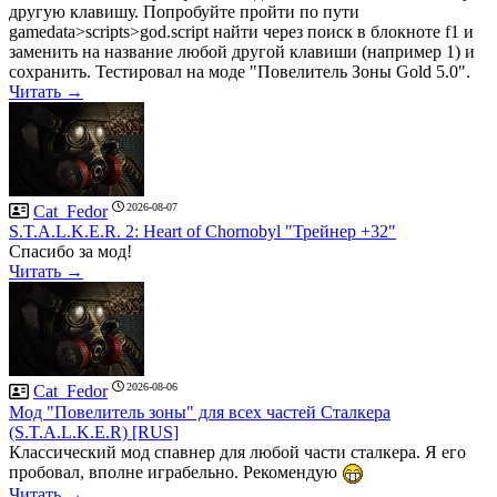
другую клавишу. Попробуйте пройти по пути
gamedata>scripts>god.script найти через поиск в блокноте f1 и
заменить на название любой другой клавиши (например 1) и
сохранить. Тестировал на моде "Повелитель Зоны Gold 5.0".
Читать →
2026-08-07
Cat_Fedor
S.T.A.L.K.E.R. 2: Heart of Chornobyl "Трейнер +32"
Спасибо за мод!
Читать →
2026-08-06
Cat_Fedor
Мод "Повелитель зоны" для всех частей Сталкера
(S.T.A.L.K.E.R) [RUS]
Классический мод спавнер для любой части сталкера. Я его
пробовал, вполне играбельно. Рекомендую
Читать →