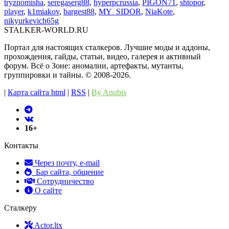
tryznomisha
,
seregaserg88
,
hyperpcrussia
,
PIGON71
,
shtopor
,
player
,
k1miakov
,
bargest88
,
MY_SIDOR
,
NiaKote
,
nikyurkevich65g
STALKER-WORLD.RU
Портал для настоящих сталкеров. Лучшие моды и аддоны,
прохождения, гайды, статьи, видео, галерея и активный
форум. Всё о Зоне: аномалии, артефакты, мутанты,
группировки и тайны. ©️ 2008-2026.
|
Карта сайта html
|
RSS
|
By Anubis
16+
Контакты
Через почту, e-mail
Бар сайта, общение
Сотрудничество
О сайте
Сталкеру
Actor.ltx