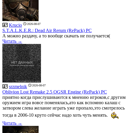
2026-08-07
Krucio
S.T.A.L.K.E.R.: Dead Air Rerum (RePack) PC
А можно раздачу, а то вообще скачать не получается(
Читать →
2026-08-07
srzmelnik
Oblivion Lost Remake 2.5 OGSR Engine (RePack) PC
приятно когда прислушиваются к мнению игроков,с другим
оружием игра вовсе поменялась,ато как вспомню калаш с
затвором слева желание играть уже пропало,это смотрелось
тогда в 2006-10 круто сейчас надо хоть чуть менять.
Читать →