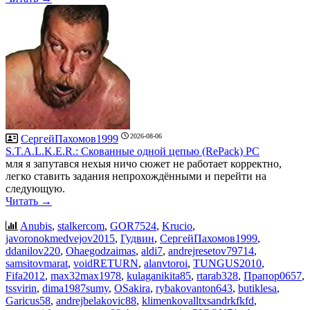
2026-08-06
СергейПахомов1999
S.T.A.L.K.E.R.: Скованные одной цепью (RePack) PC
мля я запутався нехыя ничо сюжет не работает корректно,
легко ставить задания непрохождёнными и перейти на
следующую.
Читать →
Anubis
,
stalkercom
,
GOR7524
,
Krucio
,
javoronokmedvejov2015
,
Гудвин
,
СергейПахомов1999
,
ddanilov220
,
Ohaegodzaimas
,
aldi7
,
andrejresetov79714
,
samsitovmarat
,
voidRETURN
,
alanvtoroi
,
TUNGUS2010
,
Fifa2012
,
max32max1978
,
kulaganikita85
,
rtarab328
,
Прапор0657
,
tssvirin
,
dima1987sumy
,
OSakira
,
rybakovanton643
,
butiklesa
,
Garicus58
,
andrejbelakovic88
,
klimenkovalltxsandrkfkfd
,