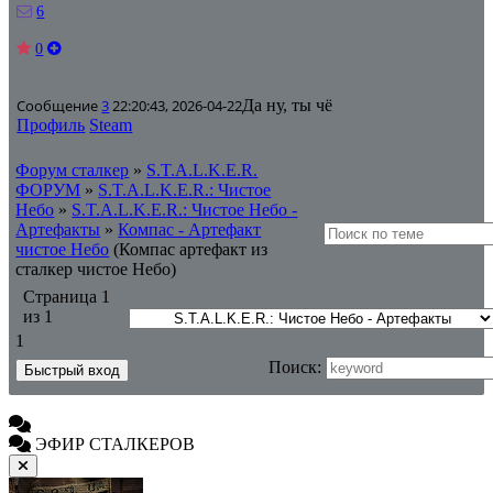
6
0
Сообщение
3
22:20:43, 2026-04-22
Да ну, ты чё
Профиль
Steam
Форум сталкер
»
S.T.A.L.K.E.R.
ФОРУМ
»
S.T.A.L.K.E.R.: Чистое
Небо
»
S.T.A.L.K.E.R.: Чистое Небо -
Артефакты
»
Компас - Артефакт
чистое Небо
(Компас артефакт из
сталкер чистое Небо)
Страница
1
из
1
1
Поиск:
ЭФИР СТАЛКЕРОВ