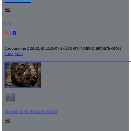
timiflow8566
5
5
Сообщение
2
23:42:43, 2026-01-27
Как его можно забрать себе?
Профиль
klimenkovalltxsandrkfkfd