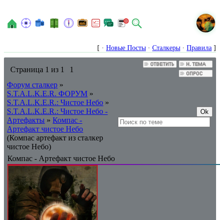
N
[ ·
Новые Посты
·
Сталкеры
·
Правила
]
Страница
1
из
1
1
Форум сталкер
»
S.T.A.L.K.E.R. ФОРУМ
»
S.T.A.L.K.E.R.: Чистое Небо
»
S.T.A.L.K.E.R.: Чистое Небо -
Артефакты
»
Компас -
Артефакт чистое Небо
(Компас артефакт из сталкер
чистое Небо)
Компас - Артефакт чистое Небо