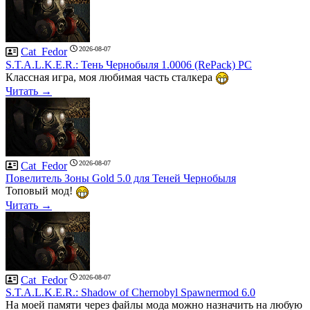
2026-08-07
Cat_Fedor
S.T.A.L.K.E.R.: Тень Чернобыля 1.0006 (RePack) PC
Классная игра, моя любимая часть сталкера
Читать →
2026-08-07
Cat_Fedor
Повелитель Зоны Gold 5.0 для Теней Чернобыля
Топовый мод!
Читать →
2026-08-07
Cat_Fedor
S.T.A.L.K.E.R.: Shadow of Chernobyl Spawnermod 6.0
На моей памяти через файлы мода можно назначить на любую