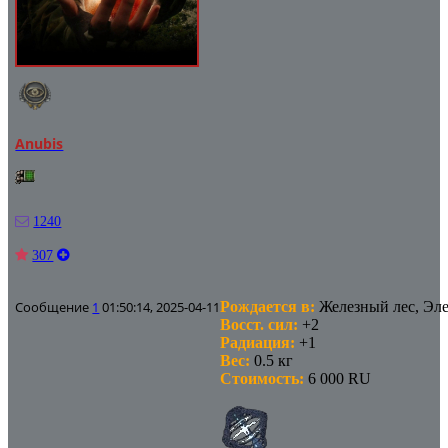
Anubis
1240
307
Сообщение
1
01:50:14, 2025-04-11
Рождается в:
Железный лес, Эл
Восст. сил:
+2
Радиация:
+1
Вес:
0.5 кг
Стоимость:
6 000 RU