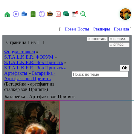
N
[ ·
Новые Посты
·
Сталкеры
·
Правила
]
Страница
1
из
1
1
Форум сталкер
»
S.T.A.L.K.E.R. ФОРУМ
»
S.T.A.L.K.E.R.: Зов Припять
»
S.T.A.L.K.E.R.: Зов Припять -
Артефакты
»
Батарейка -
Артефакт зов Припять
(Батарейка - артефакт из
сталкер зов Припять)
Батарейка - Артефакт зов Припять