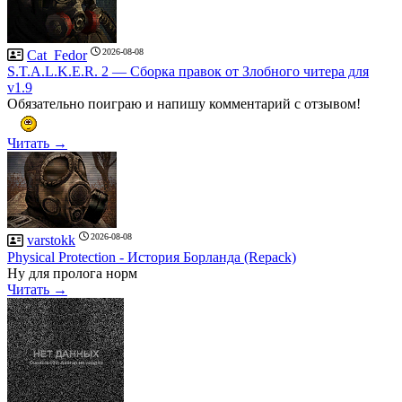
2026-08-08
Cat_Fedor
S.T.A.L.K.E.R. 2 — Сборка правок от Злобного читера для
v1.9
Обязательно поиграю и напишу комментарий с отзывом!
Читать →
2026-08-08
varstokk
Рhysical Рrotection - История Борланда (Repack)
Ну для пролога норм
Читать →