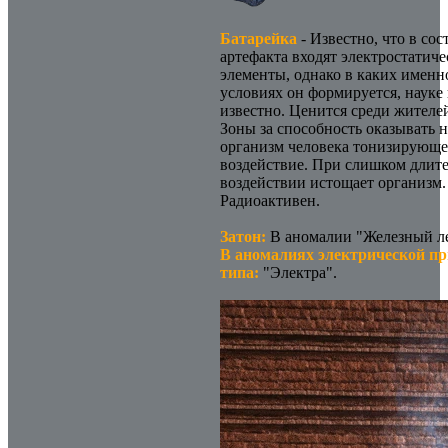
Батарейка
- Известно, что в сос
артефакта входят электростатич
элементы, однако в каких именн
условиях он формируется, науке 
известно. Ценится среди жителе
Зоны за способность оказывать 
организм человека тонизирующе
воздействие. При слишком длит
воздействии истощает организм.
Радиоактивен.
Затон:
В аномалии "Железный ле
В аномалиях электрической п
типа:
"Электра".