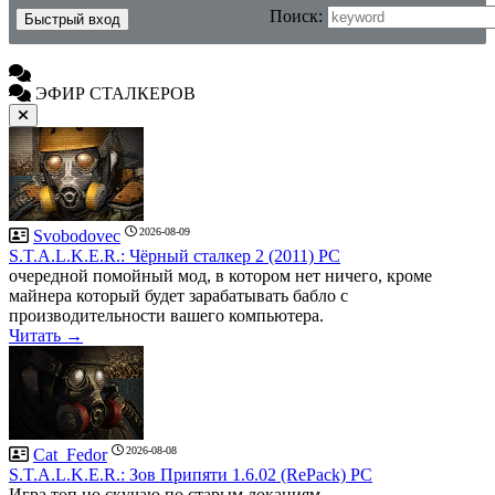
Поиск:
ЭФИР СТАЛКЕРОВ
2026-08-09
Svobodovec
S.T.A.L.K.E.R.: Чёрный сталкер 2 (2011) PC
очередной помойный мод, в котором нет ничего, кроме
майнера который будет зарабатывать бабло с
производительности вашего компьютера.
Читать →
2026-08-08
Cat_Fedor
S.T.A.L.K.E.R.: Зов Припяти 1.6.02 (RePack) PC
Игра топ но скучаю по старым локациям