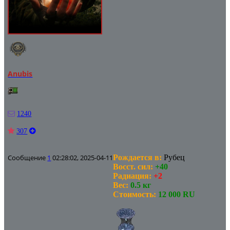
Anubis
1240
307
Сообщение
1
02:28:02, 2025-04-11
Рождается в:
Рубец
Восст. сил:
+40
Радиация:
+2
Вес:
0.5 кг
Стоимость:
12 000 RU