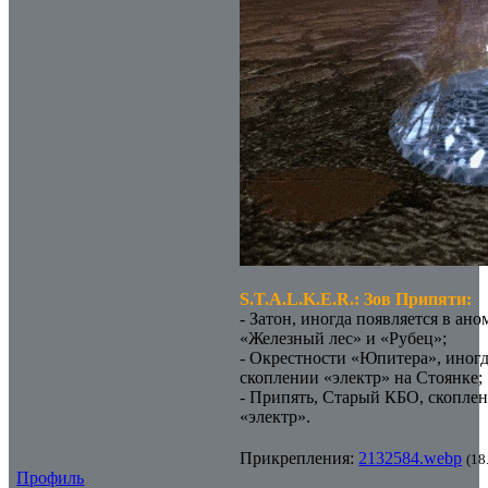
S.T.A.L.K.E.R.: Зов Припяти:
- Затон, иногда появляется в ан
«Железный лес» и «Рубец»;
- Окрестности «Юпитера», иногд
скоплении «электр» на Стоянке;
- Припять, Старый КБО, скопле
«электр».
Прикрепления:
2132584.webp
(18
Профиль