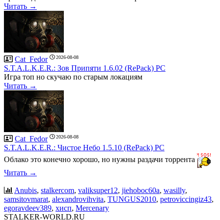
Читать →
2026-08-08
Cat_Fedor
S.T.A.L.K.E.R.: Зов Припяти 1.6.02 (RePack) PC
Игра топ но скучаю по старым локациям
Читать →
2026-08-08
Cat_Fedor
S.T.A.L.K.E.R.: Чистое Небо 1.5.10 (RePack) PC
Облако это конечно хорошо, но нужны раздачи торрента
Читать →
Anubis
,
stalkercom
,
valiksuper12
,
jiehoboc60a
,
wasilly
,
samsitovmarat
,
alexandrovihvita
,
TUNGUS2010
,
petroviccingiz43
,
egoravdeev389
,
хисп
,
Mercenary
STALKER-WORLD.RU