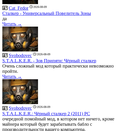
2026-08-09
Cat_Fedor
Сталкер - Универсальный Повелитель Зоны
да
Читать →
2026-08-09
Svobodovec
S.T.A.L.K.E.R. - Зов Припяти: Чёрный сталкер
Очень сложный мод который практически невозможно
пройти.
Читать →
2026-08-09
Svobodovec
S.T.A.L.K.E.R.: Чёрный сталкер 2 (2011) PC
очередной помойный мод, в котором нет ничего, кроме
майнера который будет зарабатывать бабло с
производительности вашего компьютера.