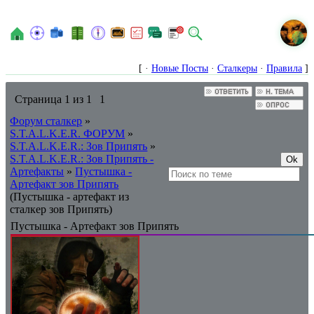
N
[ ·
Новые Посты
·
Сталкеры
·
Правила
]
Страница
1
из
1
1
Форум сталкер
»
S.T.A.L.K.E.R. ФОРУМ
»
S.T.A.L.K.E.R.: Зов Припять
»
S.T.A.L.K.E.R.: Зов Припять -
Артефакты
»
Пустышка -
Артефакт зов Припять
(Пустышка - артефакт из
сталкер зов Припять)
Пустышка - Артефакт зов Припять