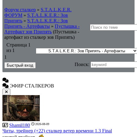
Форум сталкер
»
S.T.A.L.K.E.R.
ФОРУМ
»
S.T.A.L.K.E.R.: Зов
Припять
»
S.T.A.L.K.E.R.: Зов
Припять - Артефакты
»
Пустышка -
Артефакт зов Припять
(Пустышка -
артефакт из сталкер зов Припять)
Страница
1
из
1
1
Поиск:
ЭФИР СТАЛКЕРОВ
2026-08-09
Shamil180
Читы, трейнер (+22) сталкер ветер времени 1.3 Final