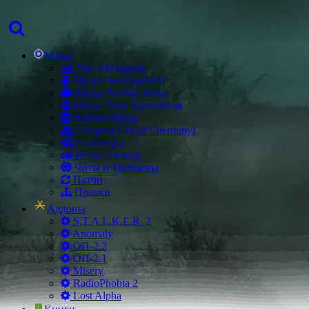
Моды
Топ 100 модов
Моды Зов Припяти
Моды Чистое Небо
Моды Тень Чернобыля
RePack Моды
Сборки Call of Chernobyl
Спавнеры
Игры сталкер
Читы и Трейнеры
Патчи
Правки
Аддоны
S.T.A.L.K.E.R. 2
Anomaly
ОП-2.2
ОП-2.1
Misery
RadioPhobia 2
Lost Alpha