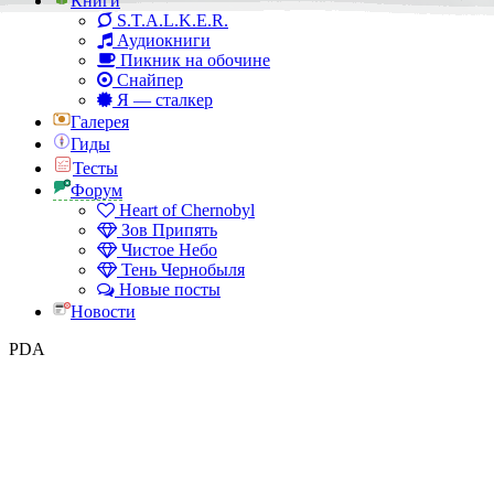
Книги
S.T.A.L.K.E.R.
Аудиокниги
Пикник на обочине
Снайпер
Я — сталкер
Галерея
Гиды
Тесты
Форум
Heart of Chernobyl
Зов Припять
Чистое Небо
Тень Чернобыля
Новые посты
Новости
PDA