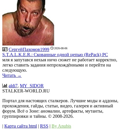
2026-08-06
СергейПахомов1999
S.T.A.L.K.E.R.: Скованные одной цепью (RePack) PC
мля я запутався нехыя ничо сюжет не работает корректно,
легко ставить задания непрохождёнными и перейти на
следующую.
Читать →
aldi7
,
MY_SIDOR
STALKER-WORLD.RU
Портал для настоящих сталкеров. Лучшие моды и аддоны,
прохождения, гайды, статьи, видео, галерея и активный
форум. Всё о Зоне: аномалии, артефакты, мутанты,
группировки и тайны. ©️ 2008-2026.
|
Карта сайта html
|
RSS
|
By Anubis