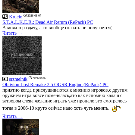
2026-08-07
Krucio
S.T.A.L.K.E.R.: Dead Air Rerum (RePack) PC
А можно раздачу, а то вообще скачать не получается(
Читать →
2026-08-07
srzmelnik
Oblivion Lost Remake 2.5 OGSR Engine (RePack) PC
приятно когда прислушиваются к мнению игроков,с другим
оружием игра вовсе поменялась,ато как вспомню калаш с
затвором слева желание играть уже пропало,это смотрелось
тогда в 2006-10 круто сейчас надо хоть чуть менять.
Читать →