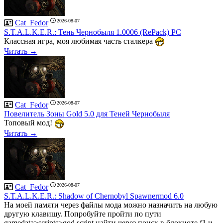
2026-08-07
Cat_Fedor
S.T.A.L.K.E.R.: Тень Чернобыля 1.0006 (RePack) PC
Классная игра, моя любимая часть сталкера
Читать →
2026-08-07
Cat_Fedor
Повелитель Зоны Gold 5.0 для Теней Чернобыля
Топовый мод!
Читать →
2026-08-07
Cat_Fedor
S.T.A.L.K.E.R.: Shadow of Chernobyl Spawnermod 6.0
На моей памяти через файлы мода можно назначить на любую
другую клавишу. Попробуйте пройти по пути
gamedata>scripts>god.script найти через поиск в блокноте f1 и