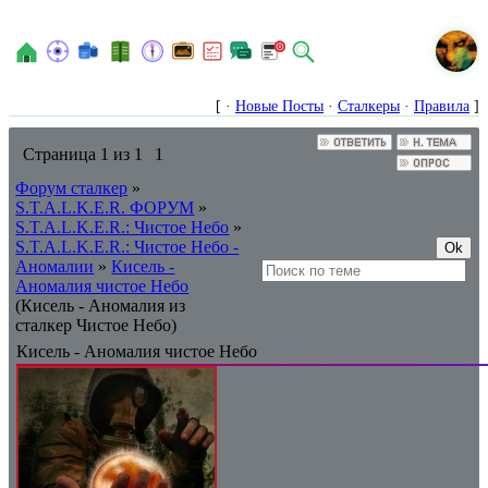
N
[ ·
Новые Посты
·
Сталкеры
·
Правила
]
Страница
1
из
1
1
Форум сталкер
»
S.T.A.L.K.E.R. ФОРУМ
»
S.T.A.L.K.E.R.: Чистое Небо
»
S.T.A.L.K.E.R.: Чистое Небо -
Аномалии
»
Кисель -
Аномалия чистое Небо
(Кисель - Аномалия из
сталкер Чистое Небо)
Кисель - Аномалия чистое Небо