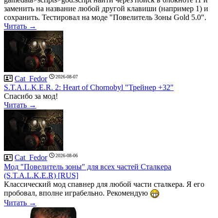
заменить на название любой другой клавиши (например 1) и
сохранить. Тестировал на моде "Повелитель Зоны Gold 5.0".
Читать →
2026-08-07
Cat_Fedor
S.T.A.L.K.E.R. 2: Heart of Chornobyl "Трейнер +32"
Спасибо за мод!
Читать →
2026-08-06
Cat_Fedor
Мод "Повелитель зоны" для всех частей Сталкера
(S.T.A.L.K.E.R) [RUS]
Классический мод спавнер для любой части сталкера. Я его
пробовал, вполне играбельно. Рекомендую
Читать →