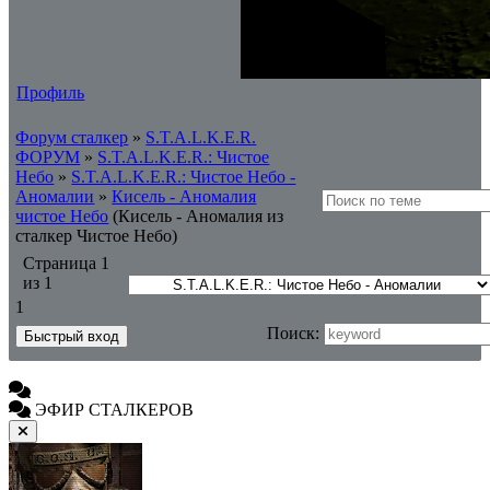
Профиль
Форум сталкер
»
S.T.A.L.K.E.R.
ФОРУМ
»
S.T.A.L.K.E.R.: Чистое
Небо
»
S.T.A.L.K.E.R.: Чистое Небо -
Аномалии
»
Кисель - Аномалия
чистое Небо
(Кисель - Аномалия из
сталкер Чистое Небо)
Страница
1
из
1
1
Поиск:
ЭФИР СТАЛКЕРОВ