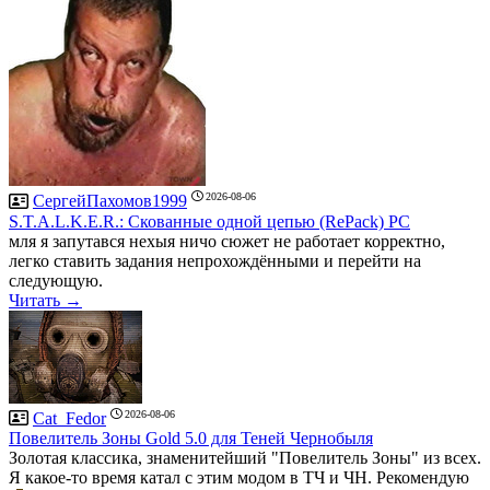
2026-08-06
СергейПахомов1999
S.T.A.L.K.E.R.: Скованные одной цепью (RePack) PC
мля я запутався нехыя ничо сюжет не работает корректно,
легко ставить задания непрохождёнными и перейти на
следующую.
Читать →
2026-08-06
Cat_Fedor
Повелитель Зоны Gold 5.0 для Теней Чернобыля
Золотая классика, знаменитейший "Повелитель Зоны" из всех.
Я какое-то время катал с этим модом в ТЧ и ЧН. Рекомендую