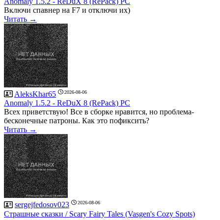
Anomaly 1.5.2 - ReDuX 8 (RePack) PC
Включи спавнер на F7 и отключи их)
Читать →
2026-08-06
AleksKhar65
Anomaly 1.5.2 - ReDuX 8 (RePack) PC
Всех приветствую! Все в сборке нравится, но проблема-
бесконечные патроны. Как это пофиксить?
Читать →
2026-08-06
sergejfedosov023
Страшные сказки / Scary Fairy Tales (Vasgen's Cozy Spots)