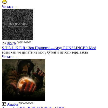
Читать →
2026-08-06
l8576
S.T.A.L.K.E.R.: Зов Припяти — мод GUNSLINGER Mod
всем хай че делать не могу бумаги из юпитера взять
Читать →
2026-08-06
Anubis