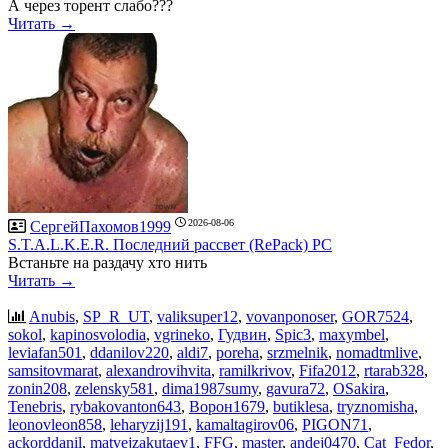
А через торент слабо???
Читать →
2026-08-06
СергейПахомов1999
S.T.A.L.K.E.R. Последний рассвет (RePack) PC
Встаньте на раздачу хто нить
Читать →
Anubis
,
SP_R_UT
,
valiksuper12
,
vovanponoser
,
GOR7524
,
sokol
,
kapinosvolodia
,
vgrineko
,
Гудвин
,
Spic3
,
maxymbel
,
leviafan501
,
ddanilov220
,
aldi7
,
poreha
,
srzmelnik
,
nomadtmlive
,
samsitovmarat
,
alexandrovihvita
,
ramilkrivov
,
Fifa2012
,
rtarab328
,
zonin208
,
zelensky581
,
dima1987sumy
,
gavura72
,
OSakira
,
Tenebris
,
rybakovanton643
,
Ворон1679
,
butiklesa
,
tryznomisha
,
leonovleon858
,
leharyzij191
,
kamaltagirov06
,
PIGON71
,
ackorddanil
,
matvejzakutaev1
,
FFG
,
master
,
andej0470
,
Cat_Fedor
,