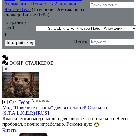
Аномалии
»
Пси-поле - Аномалия
Чистое Небо
(Пси-поле - Аномалия из
сталкер Чистое Небо)
Страница
1
из
1
1
Поиск:
ЭФИР СТАЛКЕРОВ
2026-08-06
Cat_Fedor
Мод "Повелитель зоны" для всех частей Сталкера
(S.T.A.L.K.E.R) [RUS]
Классический мод спавнер для любой части сталкера. Я его
пробовал, вполне играбельно. Рекомендую
Читать →