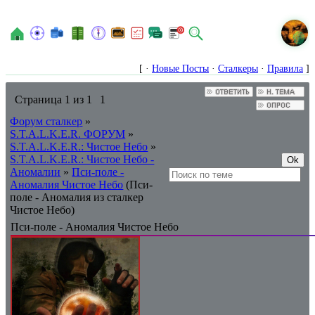
N
[ ·
Новые Посты
·
Сталкеры
·
Правила
]
Страница
1
из
1
1
Форум сталкер
»
S.T.A.L.K.E.R. ФОРУМ
»
S.T.A.L.K.E.R.: Чистое Небо
»
S.T.A.L.K.E.R.: Чистое Небо -
Аномалии
»
Пси-поле -
Аномалия Чистое Небо
(Пси-
поле - Аномалия из сталкер
Чистое Небо)
Пси-поле - Аномалия Чистое Небо