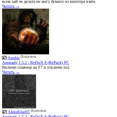
всем хай че делать не могу бумаги из юпитера взять
Читать →
2026-08-06
Anubis
Anomaly 1.5.2 - ReDuX 8 (RePack) PC
Включи спавнер на F7 и отключи их)
Читать →
2026-08-06
AleksKhar65
Anomaly 1.5.2 - ReDuX 8 (RePack) PC