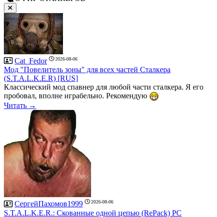
2026-08-06
Cat_Fedor
Мод "Повелитель зоны" для всех частей Сталкера
(S.T.A.L.K.E.R) [RUS]
Классический мод спавнер для любой части сталкера. Я его
пробовал, вполне играбельно. Рекомендую
Читать →
2026-08-06
СергейПахомов1999
S.T.A.L.K.E.R.: Скованные одной цепью (RePack) PC