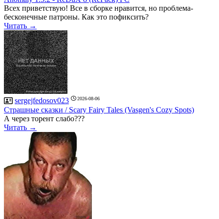
Всех приветствую! Все в сборке нравится, но проблема-
бесконечные патроны. Как это пофиксить?
Читать →
2026-08-06
sergejfedosov023
Страшные сказки / Scary Fairy Tales (Vasgen's Cozy Spots)
А через торент слабо???
Читать →