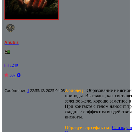
Anubis
1240
307
Сообщение
1
22:55:12, 2025-04-03
Холодец
- Образование не ясной
природы. Выглядит, как светящее
зеленое желе, хорошо заметное в
При контакте с телом наносит т
сходные с эффектом воздействия
кислоты.
Образует артефакты:
Слизь
,
Сл