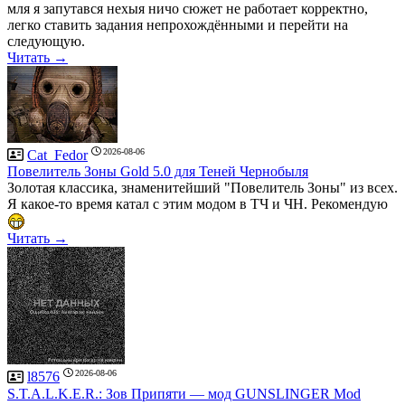
мля я запутався нехыя ничо сюжет не работает корректно,
легко ставить задания непрохождёнными и перейти на
следующую.
Читать →
2026-08-06
Cat_Fedor
Повелитель Зоны Gold 5.0 для Теней Чернобыля
Золотая классика, знаменитейший "Повелитель Зоны" из всех.
Я какое-то время катал с этим модом в ТЧ и ЧН. Рекомендую
Читать →
2026-08-06
l8576
S.T.A.L.K.E.R.: Зов Припяти — мод GUNSLINGER Mod