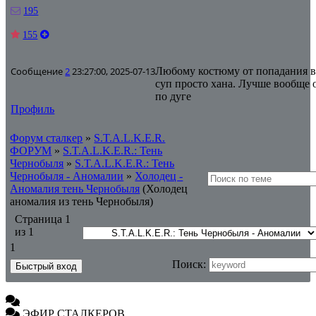
195
155
Сообщение
2
23:27:00, 2025-07-13
Любому костюму от попадания в
суп просто хана. Лучше вообще 
по дуге
Профиль
Форум сталкер
»
S.T.A.L.K.E.R.
ФОРУМ
»
S.T.A.L.K.E.R.: Тень
Чернобыля
»
S.T.A.L.K.E.R.: Тень
Чернобыля - Аномалии
»
Холодец -
Аномалия тень Чернобыля
(Холодец
аномалия из тень Чернобыля)
Страница
1
из
1
1
Поиск:
ЭФИР СТАЛКЕРОВ