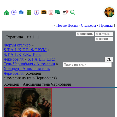
N
[ ·
Новые Посты
·
Сталкеры
·
Правила
]
Страница
1
из
1
1
Форум сталкер
»
S.T.A.L.K.E.R. ФОРУМ
»
S.T.A.L.K.E.R.: Тень
Чернобыля
»
S.T.A.L.K.E.R.:
Тень Чернобыля - Аномалии
»
Холодец - Аномалия тень
Чернобыля
(Холодец
аномалия из тень Чернобыля)
Холодец - Аномалия тень Чернобыля