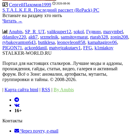
2026-08-06
СергейПахомов1999
S.T.A.L.K.E.R. Последний рассвет (RePack) PC
Встаньте на раздачу хто нить
Читать →
Anubis
,
SP_R_UT
,
valiksuper12
,
sokol
,
Гудвин
,
maxymbel
,
ddanilov220
,
aldi7
,
srzmelnik
,
samsitovmarat
,
rtarab328
,
zonin208
,
rybakovanton643
,
butiklesa
,
leonovleon858
,
kamaltagirov06
,
PIGON71
,
ackorddanil
,
matvejzakutaev1
,
FFG
,
k1miakov
STALKER-WORLD.RU
Портал для настоящих сталкеров. Лучшие моды и аддоны,
прохождения, гайды, статьи, видео, галерея и активный
форум. Всё о Зоне: аномалии, артефакты, мутанты,
группировки и тайны. ©️ 2008-2026.
|
Карта сайта html
|
RSS
|
By Anubis
16+
Контакты
Через почту, e-mail