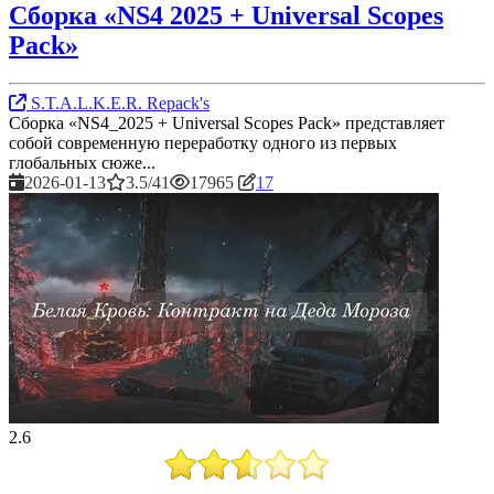
Сборка «NS4 2025 + Universal Scopes
Pack»
S.T.A.L.K.E.R. Repack's
Сборка «NS4_2025 + Universal Scopes Pack» представляет
собой современную переработку одного из первых
глобальных сюже...
2026-01-13
3.5/41
17965
17
2.6