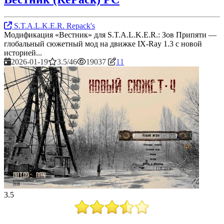
S.T.A.L.K.E.R. Repack's
Модификация «Вестник» для S.T.A.L.K.E.R.: Зов Припяти —
глобальный сюжетный мод на движке IX-Ray 1.3 с новой
историей...
2026-01-19
3.5/46
19037
11
3.5