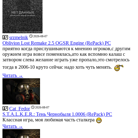
2026-08-07
srzmelnik
Oblivion Lost Remake 2.5 OGSR Engine (RePack) PC
приятно когда прислушиваются к мнению игроков,с другим
оружием игра вовсе поменялась,ато как вспомню калаш с
затвором слева желание играть уже пропало,это смотрелось
тогда в 2006-10 круто сейчас надо хоть чуть менять.
Читать →
2026-08-07
Cat_Fedor
S.T.A.L.K.E.R.: Тень Чернобыля 1.0006 (RePack) PC
Классная игра, моя любимая часть сталкера
Читать →