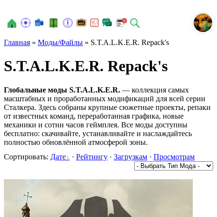
N
Главная
»
Моды/Файлы
» S.T.A.L.K.E.R. Repack's
S.T.A.L.K.E.R. Repack's
Глобальные моды S.T.A.L.K.E.R.
— коллекция самых
масштабных и проработанных модификаций для всей серии
Сталкера. Здесь собраны крупные сюжетные проекты, репаки
от известных команд, переработанная графика, новые
механики и сотни часов геймплея. Все моды доступны
бесплатно: скачивайте, устанавливайте и наслаждайтесь
полностью обновлённой атмосферой зоны.
Сортировать:
Дате
·
Рейтингу
·
Загрузкам
·
Просмотрам