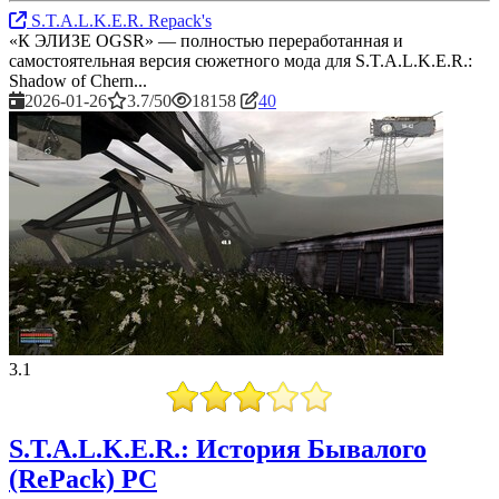
S.T.A.L.K.E.R. Repack's
«К ЭЛИЗЕ OGSR» — полностью переработанная и
самостоятельная версия сюжетного мода для S.T.A.L.K.E.R.:
Shadow of Chern...
2026-01-26
3.7/50
18158
40
3.1
S.T.A.L.K.E.R.: История Бывалого
(RePack) PC