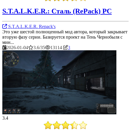
S.T.A.L.K.E.R.: Сталь (RePack) PC
S.T.A.L.K.E.R. Repack's
Это уже шестой полноценный мод автора, который закрывает
вторую фазу серии. Базируется проект на Тень Чернобыля с
мин...
2026-01-04
3.6/35
13114
3
3.4