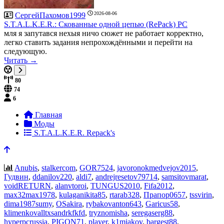
2026-08-06
СергейПахомов1999
S.T.A.L.K.E.R.: Скованные одной цепью (RePack) PC
мля я запутався нехыя ничо сюжет не работает корректно,
легко ставить задания непрохождёнными и перейти на
следующую.
Читать →
80
74
6
Главная
Моды
S.T.A.L.K.E.R. Repack's
Anubis
,
stalkercom
,
GOR7524
,
javoronokmedvejov2015
,
Гудвин
,
ddanilov220
,
aldi7
,
andrejresetov79714
,
samsitovmarat
,
voidRETURN
,
alanvtoroi
,
TUNGUS2010
,
Fifa2012
,
max32max1978
,
kulaganikita85
,
rtarab328
,
Прапор0657
,
tssvirin
,
dima1987sumy
,
OSakira
,
rybakovanton643
,
Garicus58
,
klimenkovalltxsandrkfkfd
,
tryznomisha
,
seregaserg88
,
hyperpcrussia
,
PIGON71
,
player
,
k1miakov
,
bargest88
,