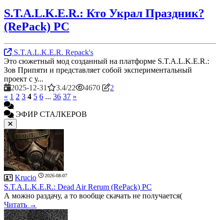
S.T.A.L.K.E.R.: Кто Украл Праздник?
(RePack) PC
S.T.A.L.K.E.R. Repack's
Это сюжетный мод созданный на платформе S.T.A.L.K.E.R.:
Зов Припяти и представляет собой экспериментальный
проект с у...
2025-12-31
3.4/22
4670
2
«
1
2
3
4
5
6
...
36
37
»
ЭФИР СТАЛКЕРОВ
2026-08-07
Krucio
S.T.A.L.K.E.R.: Dead Air Rerum (RePack) PC
А можно раздачу, а то вообще скачать не получается(
Читать →