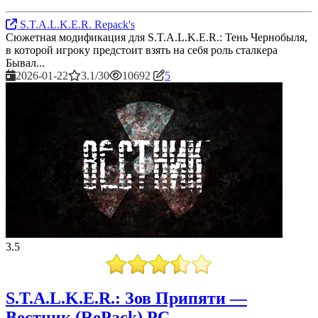
S.T.A.L.K.E.R. Repack's
Сюжетная модификация для S.T.A.L.K.E.R.: Тень Чернобыля,
в которой игроку предстоит взять на себя роль сталкера
Бывал...
2026-01-22
3.1/30
10692
5
3.5
S.T.A.L.K.E.R.: Зов Припяти —
Вестник (RePack) PC