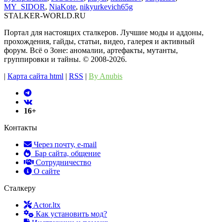
MY_SIDOR
,
NiaKote
,
nikyurkevich65g
STALKER-WORLD.RU
Портал для настоящих сталкеров. Лучшие моды и аддоны,
прохождения, гайды, статьи, видео, галерея и активный
форум. Всё о Зоне: аномалии, артефакты, мутанты,
группировки и тайны. ©️ 2008-2026.
|
Карта сайта html
|
RSS
|
By Anubis
16+
Контакты
Через почту, e-mail
Бар сайта, общение
Сотрудничество
О сайте
Сталкеру
Actor.ltx
Как установить мод?