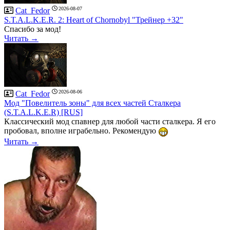
2026-08-07
Cat_Fedor
S.T.A.L.K.E.R. 2: Heart of Chornobyl "Трейнер +32"
Спасибо за мод!
Читать →
2026-08-06
Cat_Fedor
Мод "Повелитель зоны" для всех частей Сталкера
(S.T.A.L.K.E.R) [RUS]
Классический мод спавнер для любой части сталкера. Я его
пробовал, вполне играбельно. Рекомендую
Читать →