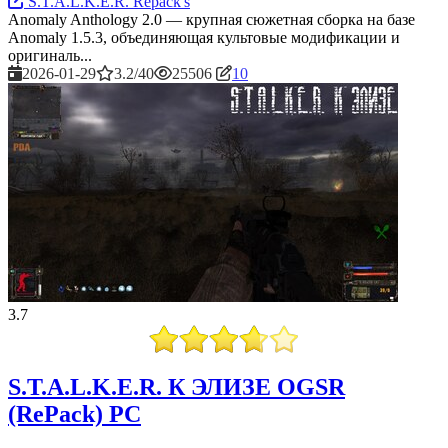
S.T.A.L.K.E.R. Repack's
Anomaly Anthology 2.0 — крупная сюжетная сборка на базе
Anomaly 1.5.3, объединяющая культовые модификации и
оригиналь...
2026-01-29
3.2/40
25506
10
3.7
S.T.A.L.K.E.R. К ЭЛИЗЕ OGSR
(RePack) PC