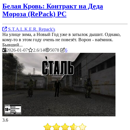
Белая Кровь: Контракт на Деда
Мороза (RePack) PC
S.T.A.L.K.E.R. Repack's
На улице зима, а Новый Год уже в затылок дышит. Однако,
кому-то в этом году очень не повезёт. Ворон - наёмник.
Бывший...
2026-01-07
2.6/14
5078
6
3.6