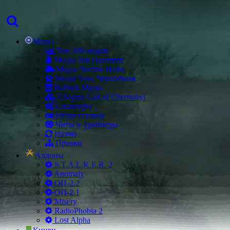
Моды
Топ 100 модов
Моды Зов Припяти
Моды Чистое Небо
Моды Тень Чернобыля
RePack Моды
Сборки Call of Chernobyl
Спавнеры
Игры сталкер
Читы и Трейнеры
Патчи
Правки
Аддоны
S.T.A.L.K.E.R. 2
Anomaly
ОП-2.2
ОП-2.1
Misery
RadioPhobia 2
Lost Alpha