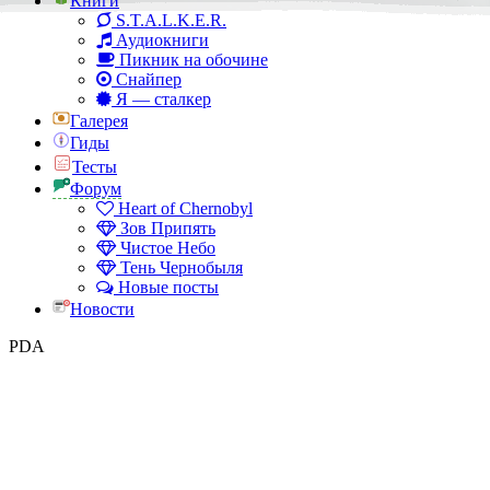
Книги
S.T.A.L.K.E.R.
Аудиокниги
Пикник на обочине
Снайпер
Я — сталкер
Галерея
Гиды
Тесты
Форум
Heart of Chernobyl
Зов Припять
Чистое Небо
Тень Чернобыля
Новые посты
Новости
PDA