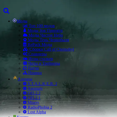
Моды
Топ 100 модов
Моды Зов Припяти
Моды Чистое Небо
Моды Тень Чернобыля
RePack Моды
Сборки Call of Chernobyl
Спавнеры
Игры сталкер
Читы и Трейнеры
Патчи
Правки
Аддоны
S.T.A.L.K.E.R. 2
Anomaly
ОП-2.2
ОП-2.1
Misery
RadioPhobia 2
Lost Alpha