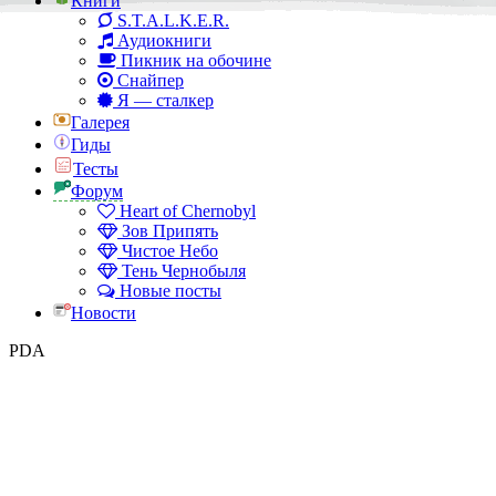
Книги
S.T.A.L.K.E.R.
Аудиокниги
Пикник на обочине
Снайпер
Я — сталкер
Галерея
Гиды
Тесты
Форум
Heart of Chernobyl
Зов Припять
Чистое Небо
Тень Чернобыля
Новые посты
Новости
PDA