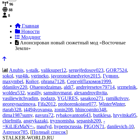
96
88
8
Главная
Новости
Моддинг
Анонсирован новый сюжетный мод «Восточные
Земли»
Anubis
,
s-stalk
,
valiksuper12
,
sergejfedosov023
,
GOR7524
,
sokol
,
yur4ik
,
vgrineko
,
javoronokmedvejov2015
,
Гудвин
,
maxymbel
,
Койот
,
ohrana7128
,
СергейПахомов1999
,
ddanilov220
,
Ohaegodzaimas
,
aldi7
,
andrejresetov79714
,
srzmelnik
,
woldeu532
,
wasilly
,
samsitovmarat
,
alexandrovihvita
,
vasiliewitchvadim
,
podazp
,
YGURES
,
sasakoo271
,
ramilkrivov
,
georgynazimova
,
Fifa2012
,
prohorenkoigor077
,
WinterWinter
,
rtarab328
,
i4494vovanga
,
zonin208
,
hhincognito348
,
dima1987sumy
,
gavura72
,
rybakovanton643
,
butiklesa
,
hryvitska95
,
chiefmifa
,
angrykazaki
,
tryznomisha
,
sepanish209
,
-
=KiLlErMaN=-
,
maufyd
,
hyperpcrussia
,
PIGON71
,
danilevich-10
,
Agressor785
, [
Полный список
]
STALKER-WORLD.RU