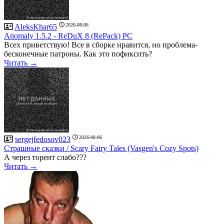
2026-08-06
AleksKhar65
Anomaly 1.5.2 - ReDuX 8 (RePack) PC
Всех приветствую! Все в сборке нравится, но проблема-
бесконечные патроны. Как это пофиксить?
Читать →
2026-08-06
sergejfedosov023
Страшные сказки / Scary Fairy Tales (Vasgen's Cozy Spots)
А через торент слабо???
Читать →