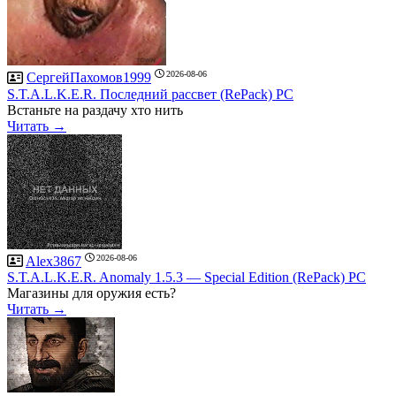
2026-08-06
СергейПахомов1999
S.T.A.L.K.E.R. Последний рассвет (RePack) PC
Встаньте на раздачу хто нить
Читать →
2026-08-06
Alex3867
S.T.A.L.K.E.R. Anomaly 1.5.3 — Special Edition (RePack) PC
Магазины для оружия есть?
Читать →