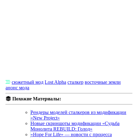
👍
0
👎
0
😄
0
🔥
0
🤨
0
😎
сюжетный мод
Lost Alpha
сталкер
восточные земли
0
анонс мода
Похожие Материалы:
Рендеры моделей сталкеров из модификации
«New Project»
Новые скриншоты модификации «Судьба
Монолита REBUILD: Голод»
«Hope For Life» — новости с процесса