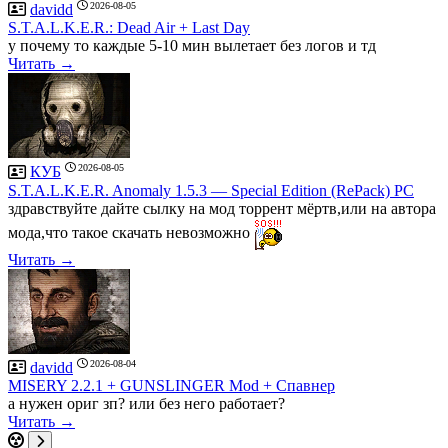
2026-08-05
davidd
S.T.A.L.K.E.R.: Dead Air + Last Day
у почему то каждые 5-10 мин вылетает без логов и тд
Читать →
2026-08-05
КУБ
S.T.A.L.K.E.R. Anomaly 1.5.3 — Special Edition (RePack) PC
здравствуйте дайте сылку на мод торрент мёртв,или на автора
мода,что такое скачать невозможно
Читать →
2026-08-04
davidd
MISERY 2.2.1 + GUNSLINGER Mod + Спавнер
а нужен ориг зп? или без него работает?
Читать →