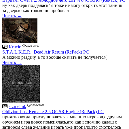
Вариант Омега 2: Холодное лето 2014-го [OGSR] (RePack) PC
ну как дверь поддалась? я тоже не могу открыть этот тайник
за дверью как только не пробовал
Читать →
2026-08-07
Krucio
S.T.A.L.K.E.R.: Dead Air Rerum (RePack) PC
А можно раздачу, а то вообще скачать не получается(
Читать →
2026-08-07
srzmelnik
Oblivion Lost Remake 2.5 OGSR Engine (RePack) PC
приятно когда прислушиваются к мнению игроков,с другим
оружием игра вовсе поменялась,ато как вспомню калаш с
затвором слева желание играть уже пропало,это смотрелось