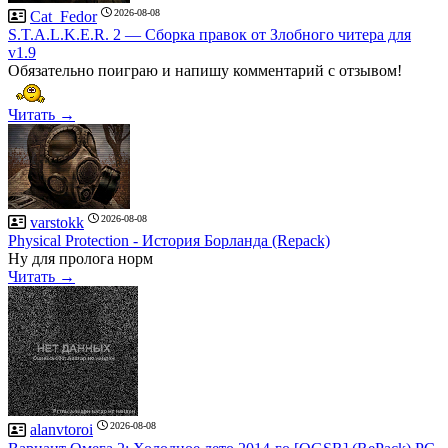
2026-08-08
Cat_Fedor
S.T.A.L.K.E.R. 2 — Сборка правок от Злобного читера для
v1.9
Обязательно поиграю и напишу комментарий с отзывом!
Читать →
2026-08-08
varstokk
Рhysical Рrotection - История Борланда (Repack)
Ну для пролога норм
Читать →
2026-08-08
alanvtoroi