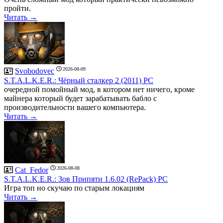
пройти.
Читать →
2026-08-09
Svobodovec
S.T.A.L.K.E.R.: Чёрный сталкер 2 (2011) PC
очередной помойный мод, в котором нет ничего, кроме
майнера который будет зарабатывать бабло с
производительности вашего компьютера.
Читать →
2026-08-08
Cat_Fedor
S.T.A.L.K.E.R.: Зов Припяти 1.6.02 (RePack) PC
Игра топ но скучаю по старым локациям
Читать →