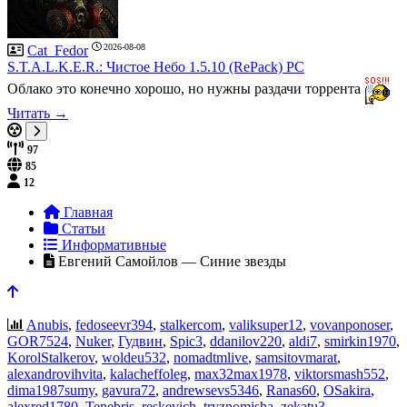
2026-08-08
Cat_Fedor
S.T.A.L.K.E.R.: Чистое Небо 1.5.10 (RePack) PC
Облако это конечно хорошо, но нужны раздачи торрента
Читать →
97
85
12
Главная
Статьи
Информативные
Евгений Самойлов — Синие звезды
Anubis
,
fedoseevr394
,
stalkercom
,
valiksuper12
,
vovanponoser
,
GOR7524
,
Nuker
,
Гудвин
,
Spic3
,
ddanilov220
,
aldi7
,
smirkin1970
,
KorolStalkerov
,
woldeu532
,
nomadtmlive
,
samsitovmarat
,
alexandrovihvita
,
kalacheffoleg
,
max32max1978
,
viktorsmash552
,
dima1987sumy
,
gavura72
,
andrewsevs5346
,
Ranas60
,
OSakira
,
alexred1780
,
Tenebris
,
reskevich
,
tryznomisha
,
zekatu3
,