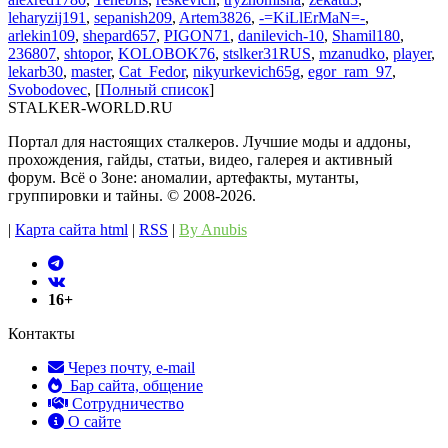
leharyzij191
,
sepanish209
,
Artem3826
,
-=KiLlErMaN=-
,
arlekin109
,
shepard657
,
PIGON71
,
danilevich-10
,
Shamil180
,
236807
,
shtopor
,
KOLOBOK76
,
stslker31RUS
,
mzanudko
,
player
,
lekarb30
,
master
,
Cat_Fedor
,
nikyurkevich65g
,
egor_ram_97
,
Svobodovec
, [
Полный список
]
STALKER-WORLD.RU
Портал для настоящих сталкеров. Лучшие моды и аддоны,
прохождения, гайды, статьи, видео, галерея и активный
форум. Всё о Зоне: аномалии, артефакты, мутанты,
группировки и тайны. ©️ 2008-2026.
|
Карта сайта html
|
RSS
|
By Anubis
16+
Контакты
Через почту, e-mail
Бар сайта, общение
Сотрудничество
О сайте