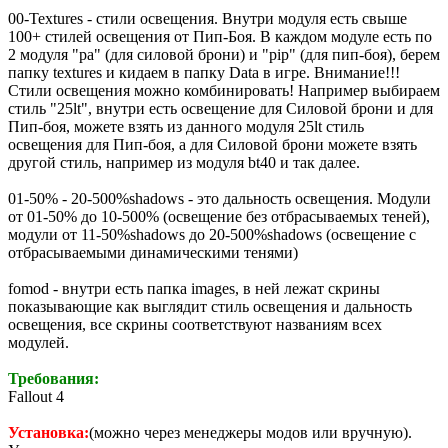
00-Textures - стили освещения. Внутри модуля есть свыше
100+ стилей освещения от Пип-Боя. В каждом модуле есть по
2 модуля "pa" (для силовой брони) и "pip" (для пип-боя), берем
папку textures и кидаем в папку Data в игре. Внимание!!!
Стили освещения можно комбинировать! Например выбираем
стиль "25lt", внутри есть освещение для Силовой брони и для
Пип-боя, можете взять из данного модуля 25lt стиль
освещения для Пип-боя, а для Силовой брони можете взять
другой стиль, например из модуля bt40 и так далее.
01-50% - 20-500%shadows - это дальность освещения. Модули
от 01-50% до 10-500% (освещение без отбрасываемых теней),
модули от 11-50%shadows до 20-500%shadows (освещение с
отбрасываемыми динамическими тенями)
fomod - внутри есть папка images, в ней лежат скрины
показывающие как выглядит стиль освещения и дальность
освещения, все скрины соответствуют названиям всех
модулей.
Требования:
Fallout 4
Установка:
(можно через менеджеры модов или вручную).