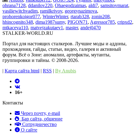
ohrana7128
,
ddanilov220
,
Ohaegodzaimas
,
aldi7
,
samsitovmarat
,
vasiliewitchvadim
,
ramilkrivov
,
georgynazimova
,
prohorenkoigor077
,
WinterWinter
,
rtarab328
,
zonin208
,
hhincognito348
,
dima1987sumy
,
PIGON71
,
Agressor785
,
cripxd2
,
mtkaceva110
,
matvejzakutaev1
,
master
,
andej0470
STALKER-WORLD.RU
Портал для настоящих сталкеров. Лучшие моды и аддоны,
прохождения, гайды, статьи, видео, галерея и активный
форум. Всё о Зоне: аномалии, артефакты, мутанты,
группировки и тайны. ©️ 2008-2026.
|
Карта сайта html
|
RSS
|
By Anubis
16+
Контакты
Через почту, e-mail
Бар сайта, общение
Сотрудничество
О сайте