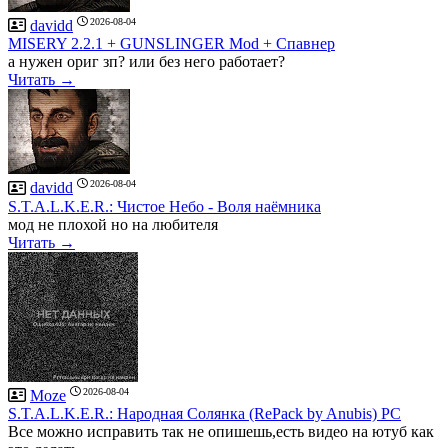
2026-08-04
davidd
MISERY 2.2.1 + GUNSLINGER Mod + Спавнер
а нужен ориг зп? или без него работает?
Читать →
2026-08-04
davidd
S.T.A.L.K.E.R.: Чистое Небо - Воля наёмника
мод не плохой но на любителя
Читать →
2026-08-04
Moze
S.T.A.L.K.E.R.: Народная Солянка (RePack by Anubis) PC
Все можно исправить так не опишешь,есть видео на ютуб как