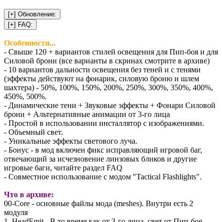
Особенности...
- Свыше 120 + вариантов стилей освещения для Пип-боя и для
Силовой брони (все варианты в скринах смотрите в архиве)
- 10 вариантов дальности освещения без теней и с тенями
(эффекты действуют на фонарик, силовую броню и шлем
шахтера) - 50%, 100%, 150%, 200%, 250%, 300%, 350%, 400%,
450%, 500%.
- Динамические тени + Звуковые эффекты + Фонари Силовой
брони + Альтернативные анимации от 3-го лица
- Простой в использовании инсталлятор с изображениями.
- Объемный свет.
- Уникальные эффекты светового луча.
- Бонус - в мод включен фикс исправляющий игровой баг,
отвечающий за исчезновение линзовых бликов и другие
игровые баги, читайте раздел FAQ
- Совместное использование с модом "Tactical Flashlights".
Что в архиве:
00-Core - основные файлы мода (meshes). Внутри есть 2
модуля
1. HeadEmit - В то время как от 3-го лица, свет от Пип-боя