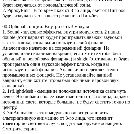
будет излучаться от головы/плечевой зоны.
2. PipboyEmit - В то время как от 3-го лица, свет от Пип-боя
будет излучаться от вашего реального Пип-боя.
00-Optional - опции. Внутри есть 3 модуля
1. Sound - звуковые эффекты, внутри модуля есть 2 папки
double (этот вариант юудет проигрывать дважды звуковой
эффект клика, когда вы используете свой фонарик.
Аналогично нажатию на современный фонарик. Не
устанавливайте данный вавриант, если хотите чтобы был
обычный игровой звук фонарика) и single (этот вариант будет
проигрывать один звуковой эффект клика, когда вы
используете свой фонарик. Аналогично переключателю
промышленных фонарей. Не устанавливайте данный
вавриант, если хотите чтобы был обычный игровой звук
фонарика).
2. 1stLightMesh - смещение положения источника света чуть
левее. Это добавит более заметные тени от 1-го лица, однако
источники света, которые большие, не будут светить точно по
центру.
3. 3rdAnimations - этот модуль позволит установить
альтернативную анимацию от 3-го лица, что изменит
траекторию светового луча, когда у вас оружие оснащено.
Смотрите скрин.