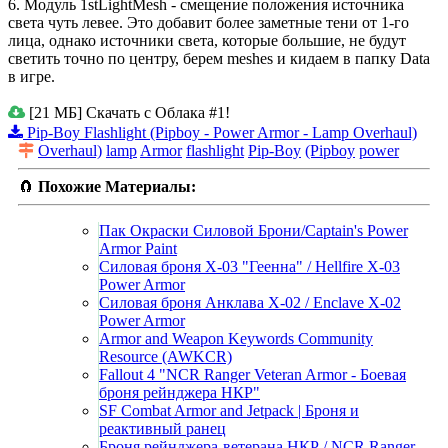
6. Модуль 1stLightMesh - смещение положения источника
света чуть левее. Это добавит более заметные тени от 1-го
лица, однако источники света, которые большие, не будут
светить точно по центру, берем meshes и кидаем в папку Data
в игре.
[21 МБ] Скачать с Облака #1!
Pip-Boy Flashlight (Pipboy - Power Armor - Lamp Overhaul)
Overhaul)
lamp
Armor
flashlight
Pip-Boy
(Pipboy
power
🧲
Похожие Материалы:
Пак Окраски Силовой Брони/Captain's Power
Armor Paint
Силовая броня Х-03 "Геенна" / Hellfire X-03
Power Armor
Силовая броня Анклава Х-02 / Enclave X-02
Power Armor
Armor and Weapon Keywords Community
Resource (AWKCR)
Fallout 4 "NCR Ranger Veteran Armor - Боевая
броня рейнджера НКР"
SF Combat Armor and Jetpack | Броня и
реактивный ранец
Броня рейнджера-ветерана НКР / NCR Ranger