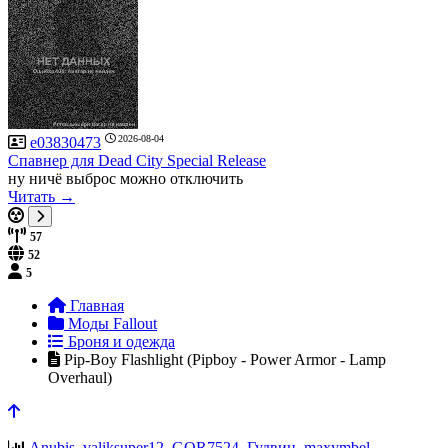
2026-08-04
e03830473
Спавнер для Dead City Special Release
ну ничё выброс можно отключить
Читать →
57
52
5
Главная
Моды Fallout
Броня и одежда
Pip-Boy Flashlight (Pipboy - Power Armor - Lamp
Overhaul)
Anubis
,
valiksuper12
,
GOR7524
,
Гудвин
,
maxymbel
,