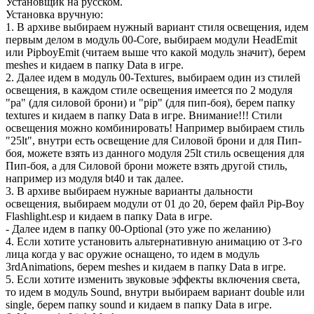
Установщик на русском.
Установка вручную:
1. В архиве выбираем нужный вариант стиля освещения, идем
первым делом в модуль 00-Core, выбираем модули HeadEmit
или PipboyEmit (читаем выше что какой модуль значит), берем
meshes и кидаем в папку Data в игре.
2. Далее идем в модуль 00-Textures, выбираем один из стилей
освещения, в каждом стиле освещения имеется по 2 модуля
"pa" (для силовой брони) и "pip" (для пип-боя), берем папку
textures и кидаем в папку Data в игре. Внимание!!! Стили
освещения можно комбинировать! Например выбираем стиль
"25lt", внутри есть освещение для Силовой брони и для Пип-
боя, можете взять из данного модуля 25lt стиль освещения для
Пип-боя, а для Силовой брони можете взять другой стиль,
например из модуля bt40 и так далее.
3. В архиве выбираем нужные варианты дальности
освещения, выбираем модули от 01 до 20, берем файл Pip-Boy
Flashlight.esp и кидаем в папку Data в игре.
- Далее идем в папку 00-Optional (это уже по желанию)
4. Если хотите установить альтернативную анимацию от 3-го
лица когда у вас оружие оснащено, то идем в модуль
3rdAnimations, берем meshes и кидаем в папку Data в игре.
5. Если хотите изменить звуковые эффекты включения света,
то идем в модуль Sound, внутри выбираем вариант double или
single, берем папку sound и кидаем в папку Data в игре.