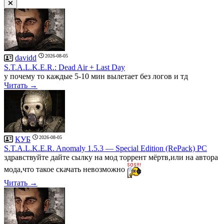
2026-08-05
davidd
S.T.A.L.K.E.R.: Dead Air + Last Day
у почему то каждые 5-10 мин вылетает без логов и тд
Читать →
2026-08-05
КУБ
S.T.A.L.K.E.R. Anomaly 1.5.3 — Special Edition (RePack) PC
здравствуйте дайте сылку на мод торрент мёртв,или на автора
мода,что такое скачать невозможно
Читать →