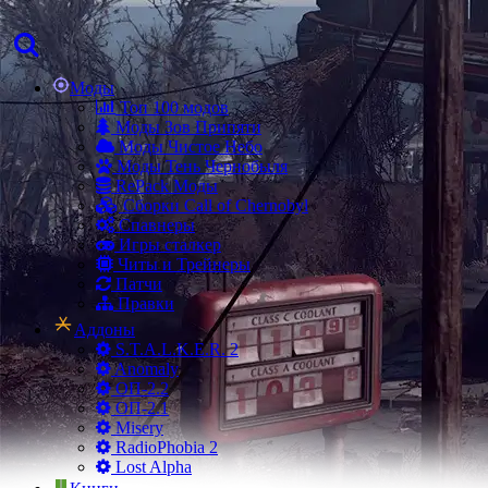
Моды
Топ 100 модов
Моды Зов Припяти
Моды Чистое Небо
Моды Тень Чернобыля
RePack Моды
Сборки Call of Chernobyl
Спавнеры
Игры сталкер
Читы и Трейнеры
Патчи
Правки
Аддоны
S.T.A.L.K.E.R. 2
Anomaly
ОП-2.2
ОП-2.1
Misery
RadioPhobia 2
Lost Alpha