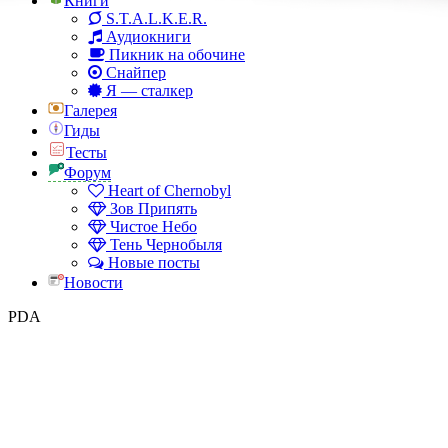
Книги
S.T.A.L.K.E.R.
Аудиокниги
Пикник на обочине
Снайпер
Я — сталкер
Галерея
Гиды
Тесты
Форум
Heart of Chernobyl
Зов Припять
Чистое Небо
Тень Чернобыля
Новые посты
Новости
PDA