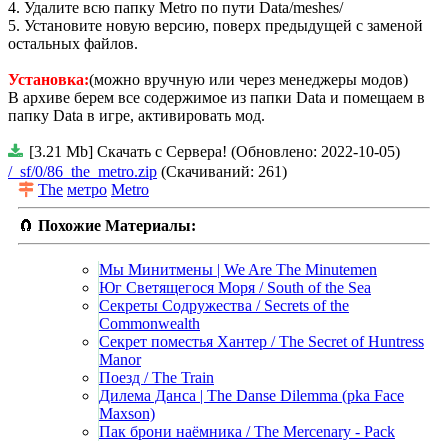
4. Удалите всю папку Metro по пути Data/meshes/
5. Установите новую версию, поверх предыдущей с заменой
остальных файлов.
Установка:
(можно вручную или через менеджеры модов)
В архиве берем все содержимое из папки Data и помещаем в
папку Data в игре, активировать мод.
[3.21 Mb] Скачать с Сервера! (Обновлено: 2022-10-05)
/_sf/0/86_the_metro.zip
(Скачиваний: 261)
The
метро
Metro
🧲
Похожие Материалы:
Мы Минитмены | We Are The Minutemen
Юг Светящегося Моря / South of the Sea
Секреты Содружества / Secrets of the
Commonwealth
Секрет поместья Хантер / The Secret of Huntress
Manor
Поезд / The Train
Дилема Данса | The Danse Dilemma (pka Face
Maxson)
Пак брони наёмника / The Mercenary - Pack