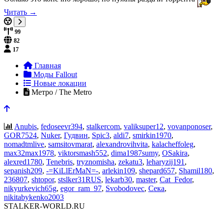
Читать →
99
82
17
Главная
Моды Fallout
Новые локации
Метро / The Metro
Anubis
,
fedoseevr394
,
stalkercom
,
valiksuper12
,
vovanponoser
,
GOR7524
,
Nuker
,
Гудвин
,
Spic3
,
aldi7
,
smirkin1970
,
nomadtmlive
,
samsitovmarat
,
alexandrovihvita
,
kalacheffoleg
,
max32max1978
,
viktorsmash552
,
dima1987sumy
,
OSakira
,
alexred1780
,
Tenebris
,
tryznomisha
,
zekatu3
,
leharyzij191
,
sepanish209
,
-=KiLlErMaN=-
,
arlekin109
,
shepard657
,
Shamil180
,
236807
,
shtopor
,
stslker31RUS
,
lekarb30
,
master
,
Cat_Fedor
,
nikyurkevich65g
,
egor_ram_97
,
Svobodovec
,
Сека
,
nikitabykenko2003
STALKER-WORLD.RU