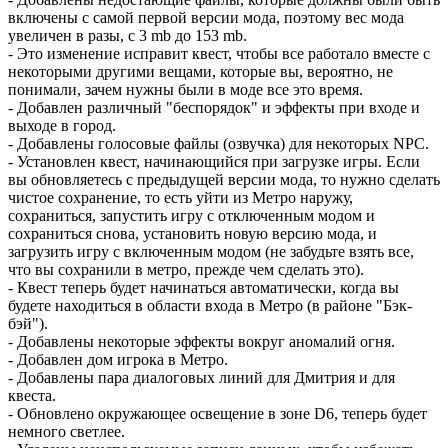
включены с самой первой версии мода, поэтому вес мода
увеличен в разы, с 3 mb до 153 mb.
- Это изменение исправит квест, чтобы все работало вместе с
некоторыми другими вещами, которые вы, вероятно, не
понимали, зачем нужны были в моде все это время.
- Добавлен различный "беспорядок" и эффекты при входе и
выходе в город.
- Добавлены голосовые файлы (озвучка) для некоторых NPC.
- Установлен квест, начинающийся при загрузке игры. Если
вы обновляетесь с предыдущей версии мода, то нужно сделать
чистое сохранение, то есть уйти из Метро наружу,
сохраниться, запустить игру с отключенным модом и
сохраниться снова, установить новую версию мода, и
загрузить игру с включенным модом (не забудьте взять все,
что вы сохранили в метро, прежде чем сделать это).
- Квест теперь будет начинаться автоматически, когда вы
будете находиться в области входа в Метро (в районе "Бэк-
бэй").
- Добавлены некоторые эффекты вокруг аномалий огня.
- Добавлен дом игрока в Метро.
- Добавлены пара диалоговых линий для Дмитрия и для
квеста.
- Обновлено окружающее освещение в зоне D6, теперь будет
немного светлее.