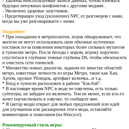
- Удалены неиспользуемые записи данных, чтобы избежать
будущих ненужных конфликтов с другими модами.
- Увеличено здоровье лазутчиков.
- Предотвращен уход (уклонение) NPC от разговоров с вами,
когда вы уже разговариваете с ними.
Подробнее:
* При попадании в метрополитен, игрок обнаруживает, что
жители не могут использовать свои обычные источники
поставок из-за появления некоторых более сильных мутантов
в туннелях метро. После беседы с мэром, игроку поручено
спуститься в глубокие темные глубины D6, чтобы обезопасить
и очистить сети тоннелей.
* Множество новых диалогов, задания по зачистке областей
метро, известные личности из игры Метро, такие как Хан,
Артем, оружие Ублюдок, артефакт колючка...и т.д.
* Вход в туннели расположен в районе "Бэк-бэй".
* В настоящее время NPC в моде не озвучены, есть только
субтитры, не забудьте их включить. Тем не менее, если кто-то
хочет поучаствовать в озвучке, то сообщите мне.
* Я (автор мода) открыт для любых предложений или идей
для улучшения или расширения этого мода, оставляйте
комментарии и пожелания (на Нексусе).
Рекомендуемый стиль игры: