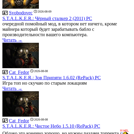
2026-08-09
Svobodovec
S.T.A.L.K.E.R.: Чёрный сталкер 2 (2011) PC
очередной помойный мод, в котором нет ничего, кроме
майнера который будет зарабатывать бабло с
производительности вашего компьютера.
Читать →
2026-08-08
Cat_Fedor
S.T.A.L.K.E.R.: Зов Припяти 1.6.02 (RePack) PC
Игра топ но скучаю по старым локациям
Читать →
2026-08-08
Cat_Fedor
S.T.A.L.K.E.R.: Чистое Небо 1.5.10 (RePack) PC
Облако это конечно хорошо, но нужны раздачи торрента